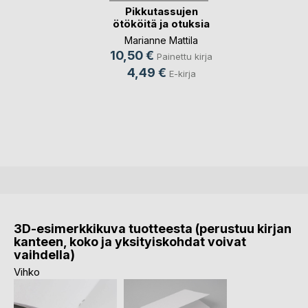
Pikkutassujen
ötököitä ja otuksia
Marianne Mattila
10,50 €
Painettu kirja
4,49 €
E-kirja
3D-esimerkkikuva tuotteesta (perustuu kirjan
kanteen, koko ja yksityiskohdat voivat
vaihdella)
Vihko