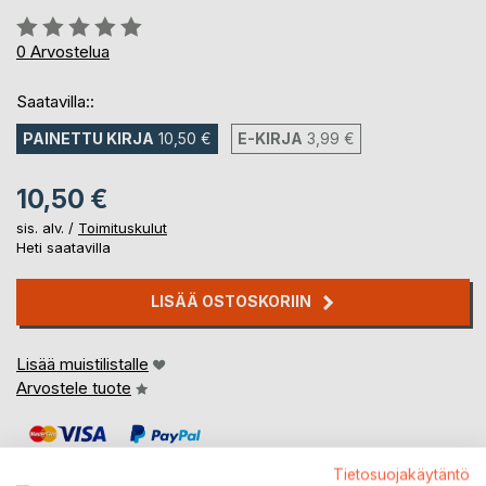
Arvostelu::
0%
0
Arvostelua
Saatavilla::
PAINETTU KIRJA
10,50 €
E-KIRJA
3,99 €
10,50 €
sis. alv. /
Toimituskulut
Heti saatavilla
LISÄÄ OSTOSKORIIN
Lisää muistilistalle
Arvostele tuote
Tietosuojakäytäntö