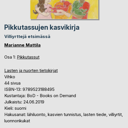
Pikkutassujen kasvikirja
Villiyrttejä etsimässä
Marianne Mattila
Osa 1:
Pikkutassut
Lasten ja nuorten tietokirjat
Vihko
44 sivua
ISBN-13: 9789523188495
Kustantaja: BoD - Books on Demand
Julkaistu: 24.06.2019
Kieli: suomi
Hakusanat: lähiluonto, kasvien tunnistus, lasten tiede, villiyrtit,
luonnonkukat