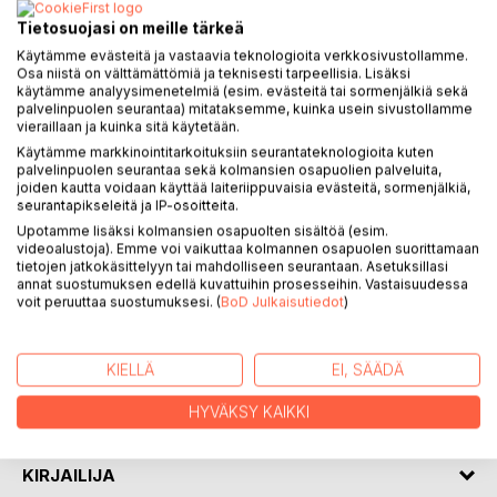
Tietosuojasi on meille tärkeä
Käytämme evästeitä ja vastaavia teknologioita verkkosivustollamme.
KUVAUS
Osa niistä on välttämättömiä ja teknisesti tarpeellisia. Lisäksi
käytämme analyysimenetelmiä (esim. evästeitä tai sormenjälkiä sekä
palvelinpuolen seurantaa) mitataksemme, kuinka usein sivustollamme
vieraillaan ja kuinka sitä käytetään.
Kirjasarja kertoo kymmenestä pienestä koiranpennusta,
Käytämme markkinointitarkoituksiin seurantateknologioita kuten
jotka asuvat kolmen lapsen, Sarin, Marin ja Jerin luona.
palvelinpuolen seurantaa sekä kolmansien osapuolien palveluita,
Pikkutassujen kasvikirja on sarjan ensimmäinen kirja. Tässä
joiden kautta voidaan käyttää laiteriippuvaisia evästeitä, sormenjälkiä,
kirjassa pennut tutustuvat
seurantapikseleitä ja IP-osoitteita.
lähiympäristön luonnonkasveihin.
Upotamme lisäksi kolmansien osapuolten sisältöä (esim.
Hauskat kuvat pennuista löytämiensä kasvien kanssa
videoalustoja). Emme voi vaikuttaa kolmannen osapuolen suorittamaan
tietojen jatkokäsittelyyn tai mahdolliseen seurantaan. Asetuksillasi
innostavat lapsia tutkimaan luontoa.
annat suostumuksen edellä kuvattuihin prosesseihin. Vastaisuudessa
Kirja antaa tietoja kasveista ja niiden käytöstä. Lisäksi joka
voit peruuttaa suostumuksesi. (
BoD Julkaisutiedot
)
kasvista on tarkasti maalattu vesivärikuva ja tieteellinen
nimi.
Kirjan tekijä Marianne Mattila on kuvataiteilijanakin (
KIELLÄ
EI, SÄÄDÄ
Marianne Heino nimellä ) toiminut Myötätuulta
kuvataiteesta- palkinnon saanut kuvataideopettaja.
HYVÄKSY KAIKKI
KIRJAILIJA