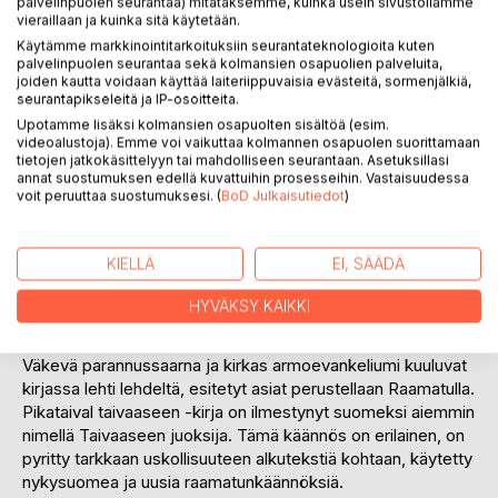
palvelinpuolen seurantaa) mitataksemme, kuinka usein sivustollamme
vieraillaan ja kuinka sitä käytetään.
Käytämme markkinointitarkoituksiin seurantateknologioita kuten
palvelinpuolen seurantaa sekä kolmansien osapuolien palveluita,
KUVAUS
joiden kautta voidaan käyttää laiteriippuvaisia evästeitä, sormenjälkiä,
seurantapikseleitä ja IP-osoitteita.
Upotamme lisäksi kolmansien osapuolten sisältöä (esim.
Tässä kirjassaan John Bunyan kannustaa kilvoittelemaan
videoalustoja). Emme voi vaikuttaa kolmannen osapuolen suorittamaan
kohti taivasta, käyttäen Paavalin vertausta kilparadalla
tietojen jatkokäsittelyyn tai mahdolliseen seurantaan. Asetuksillasi
juoksusta ja vanhatestamentillista kielikuvaa paosta
annat suostumuksen edellä kuvattuihin prosesseihin. Vastaisuudessa
voit peruuttaa suostumuksesi. (
BoD Julkaisutiedot
)
turvakaupunkiin, kun verikostaja ajaa takaa. On kiidettävä
vinhaa vauhtia, elämä ja henki on kyseessä, löntystelijä tai
kilpaan osallistumaton ei voittopalkintoa saa tai
KIELLÄ
EI, SÄÄDÄ
turvakaupunkiin ehdi. Kilpajuoksijan on riisuttava yltään
painolastit: oma pyhyys ja pahuus.
HYVÄKSY KAIKKI
Kuitenkin on toivoa myös sille, joka uupuu ja kompastelee
matkalla, Jeesus kantaa perille.
Väkevä parannussaarna ja kirkas armoevankeliumi kuuluvat
kirjassa lehti lehdeltä, esitetyt asiat perustellaan Raamatulla.
Pikataival taivaaseen -kirja on ilmestynyt suomeksi aiemmin
nimellä Taivaaseen juoksija. Tämä käännös on erilainen, on
pyritty tarkkaan uskollisuuteen alkutekstiä kohtaan, käytetty
nykysuomea ja uusia raamatunkäännöksiä.