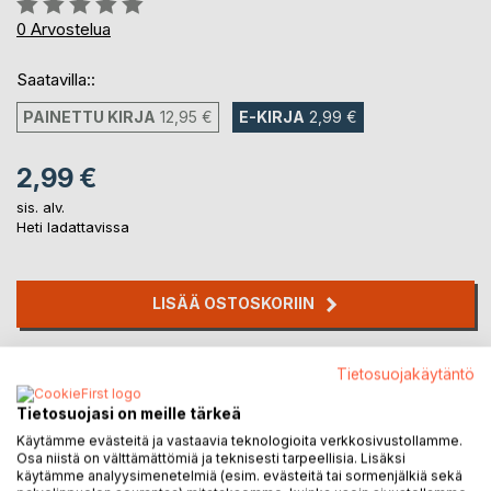
0%
0
Arvostelua
Saatavilla::
PAINETTU KIRJA
12,95 €
E-KIRJA
2,99 €
2,99 €
sis. alv.
Heti ladattavissa
LISÄÄ OSTOSKORIIN
Lisää muistilistalle
Tietosuojakäytäntö
Arvostele tuote
Tietosuojasi on meille tärkeä
Käytämme evästeitä ja vastaavia teknologioita verkkosivustollamme.
Osa niistä on välttämättömiä ja teknisesti tarpeellisia. Lisäksi
käytämme analyysimenetelmiä (esim. evästeitä tai sormenjälkiä sekä