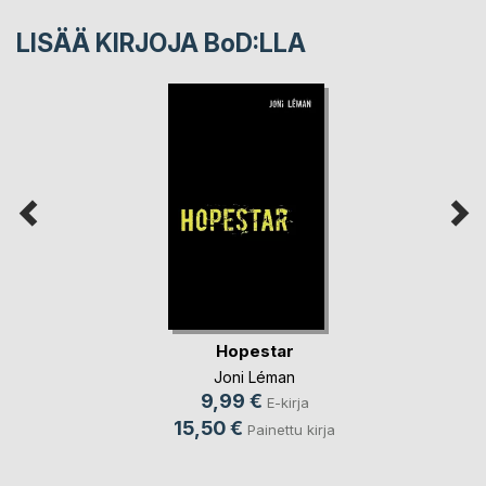
LISÄÄ KIRJOJA B
o
D:LLA
Hopestar
Joni Léman
9,99 €
E-kirja
15,50 €
Painettu kirja