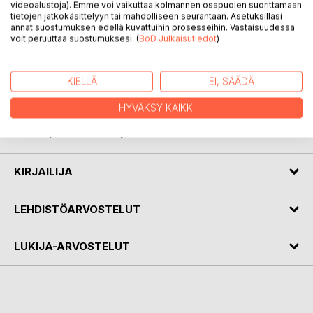
videoalustoja). Emme voi vaikuttaa kolmannen osapuolen suorittamaan
tietojen jatkokäsittelyyn tai mahdolliseen seurantaan. Asetuksillasi
annat suostumuksen edellä kuvattuihin prosesseihin. Vastaisuudessa
voit peruuttaa suostumuksesi. (
BoD Julkaisutiedot
)
KUVAUS
KIELLÄ
EI, SÄÄDÄ
Pieniä tarinoita, Ajatelmia ja Runontapaisia koostuu lyhyistä
tarinoista ja eriskummallisistakin ajatuksista. Tekstit
HYVÄKSY KAIKKI
heijastelevat elämää, kirjailijan ja muidenkin tekemisiä
runontapaisesti esitettyinä.
KIRJAILIJA
LEHDISTÖARVOSTELUT
LUKIJA-ARVOSTELUT