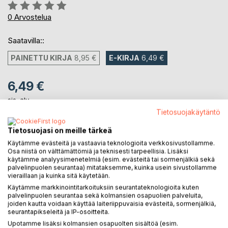
Arvostelu::
0%
0
Arvostelua
Saatavilla::
PAINETTU KIRJA
8,95 €
E-KIRJA
6,49 €
6,49 €
sis. alv.
Heti ladattavissa
Tietosuojakäytäntö
Tietosuojasi on meille tärkeä
Käytämme evästeitä ja vastaavia teknologioita verkkosivustollamme.
LISÄÄ OSTOSKORIIN
Osa niistä on välttämättömiä ja teknisesti tarpeellisia. Lisäksi
käytämme analyysimenetelmiä (esim. evästeitä tai sormenjälkiä sekä
palvelinpuolen seurantaa) mitataksemme, kuinka usein sivustollamme
Lisää muistilistalle
vieraillaan ja kuinka sitä käytetään.
Arvostele tuote
Käytämme markkinointitarkoituksiin seurantateknologioita kuten
palvelinpuolen seurantaa sekä kolmansien osapuolien palveluita,
joiden kautta voidaan käyttää laiteriippuvaisia evästeitä, sormenjälkiä,
seurantapikseleitä ja IP-osoitteita.
Upotamme lisäksi kolmansien osapuolten sisältöä (esim.