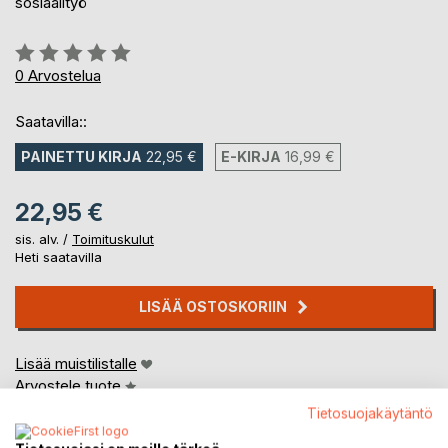
sosiaalityö
Arvostelu::
0%
0
Arvostelua
Saatavilla::
PAINETTU KIRJA
22,95 €
E-KIRJA
16,99 €
22,95 €
sis. alv. /
Toimituskulut
Heti saatavilla
LISÄÄ OSTOSKORIIN
Lisää muistilistalle
Arvostele tuote
Tietosuojakäytäntö