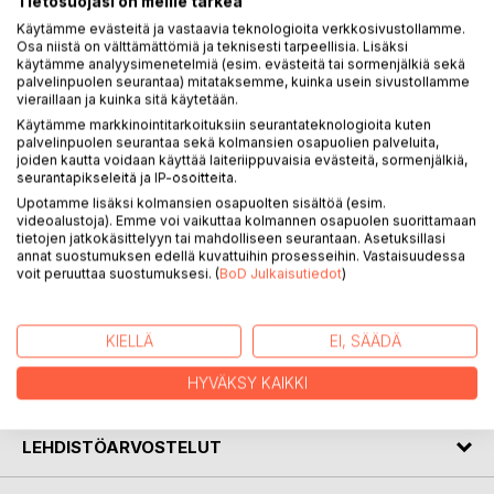
Tietosuojasi on meille tärkeä
Käytämme evästeitä ja vastaavia teknologioita verkkosivustollamme.
Osa niistä on välttämättömiä ja teknisesti tarpeellisia. Lisäksi
käytämme analyysimenetelmiä (esim. evästeitä tai sormenjälkiä sekä
palvelinpuolen seurantaa) mitataksemme, kuinka usein sivustollamme
KUVAUS
vieraillaan ja kuinka sitä käytetään.
Käytämme markkinointitarkoituksiin seurantateknologioita kuten
palvelinpuolen seurantaa sekä kolmansien osapuolien palveluita,
joiden kautta voidaan käyttää laiteriippuvaisia evästeitä, sormenjälkiä,
Kirja sisältää kertomuksia lastensuojelun tiimoilta
seurantapikseleitä ja IP-osoitteita.
Upotamme lisäksi kolmansien osapuolten sisältöä (esim.
eri vuosikymmeniltä.
videoalustoja). Emme voi vaikuttaa kolmannen osapuolen suorittamaan
tietojen jatkokäsittelyyn tai mahdolliseen seurantaan. Asetuksillasi
Lisäksi kirja käsittelee sisällisotaa ja Venäjän
annat suostumuksen edellä kuvattuihin prosesseihin. Vastaisuudessa
voit peruuttaa suostumuksesi. (
BoD Julkaisutiedot
)
vallankumousta
fragmentein.
KIELLÄ
EI, SÄÄDÄ
HYVÄKSY KAIKKI
KIRJAILIJA
LEHDISTÖARVOSTELUT