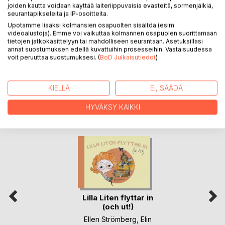
joiden kautta voidaan käyttää laiteriippuvaisia evästeitä, sormenjälkiä,
seurantapikseleitä ja IP-osoitteita.
LEHDISTÖARVOSTELUT
Upotamme lisäksi kolmansien osapuolten sisältöä (esim.
videoalustoja). Emme voi vaikuttaa kolmannen osapuolen suorittamaan
tietojen jatkokäsittelyyn tai mahdolliseen seurantaan. Asetuksillasi
LUKIJA-ARVOSTELUT
annat suostumuksen edellä kuvattuihin prosesseihin. Vastaisuudessa
voit peruuttaa suostumuksesi. (
BoD Julkaisutiedot
)
KIELLÄ
EI, SÄÄDÄ
HYVÄKSY KAIKKI
LISÄÄ KIRJOJA B
o
D:LLA
Lilla Liten flyttar in
(och ut!)
Ellen Strömberg
,
Elin