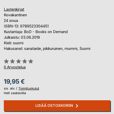
Lastenkirjat
Kovakantinen
24 sivua
ISBN-13: 9789523304451
Kustantaja: BoD - Books on Demand
Julkaistu: 03.06.2019
Kieli: suomi
Hakusanat: sanataide, pikkuruinen, mummi, Suomi
Arvostelu::
0%
0
Arvostelua
19,95 €
sis. alv. /
Toimituskulut
Heti saatavilla
LISÄÄ OSTOSKORIIN