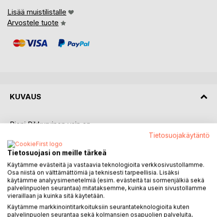
Lisää muistilistalle
Arvostele tuote
KUVAUS
Pieni Pikkuruinen vain on
niin uskomattoman suloinen
Tietosuojakäytäntö
Mutta jos mummi tietäisi mitä minä tiedän
Tietosuojasi on meille tärkeä
olisi mummin mielipide Pikkuruisesta aivan erilainen
Käytämme evästeitä ja vastaavia teknologioita verkkosivustollamme.
Osa niistä on välttämättömiä ja teknisesti tarpeellisia. Lisäksi
Pieni Pikkuruinen on rimmaava kuvakirja, jonka
käytämme analyysimenetelmiä (esim. evästeitä tai sormenjälkiä sekä
Ordkonst/Sanataide- projekti on toteuttanut
palvelinpuolen seurantaa) mitataksemme, kuinka usein sivustollamme
vieraillaan ja kuinka sitä käytetään.
Käytämme markkinointitarkoituksiin seurantateknologioita kuten
KIRJAILIJA
palvelinpuolen seurantaa sekä kolmansien osapuolien palveluita,