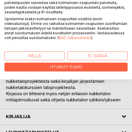
palvelinpuolen seurantaa sekä kolmansien osapuolien palveluita,
joiden kautta voidaan käyttää laiteriippuvaisia evästeitä, sormenjälkiä,
seurantapikseleitä ja IP-osoitteita.
Upotamme lisäksi kolmansien osapuolten sisältöä (esim.
videoalustoja). Emme voi vaikuttaa kolmannen osapuolen suorittamaan
tietojen jatkokäsittelyyn tai mahdolliseen seurantaan. Asetuksillasi
KUVAUS
annat suostumuksen edellä kuvattuihin prosesseihin. Vastaisuudessa
voit peruuttaa suostumuksesi. (
BoD Julkaisutiedot
)
Kirja sisältää yksityiskohtaisia ohjeita oman nukketalon
KIELLÄ
EI, SÄÄDÄ
rakentamiseksi.
Materiaalit ovat pääasiassa puuraaka-aineita joita on helppo
HYVÄKSY KAIKKI
työstää myös kotiolosuhteissa.
Kirjan tiedot on koottu kirjailijan omista
nukketaloprojekteista sekä kirjailijan järjestämien
nukketalokurssien taloprojekteista.
Kirjassa on liitteenä myös neljän erilaisen nukketalon
mittapiirroskuvat sekä ohjeita nukketalon sähköistykseen
KIRJAILIJA