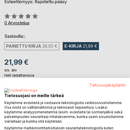
Esteettömyys: Rajoitettu pääsy
Arvostelu::
0%
0
Arvostelua
Saatavilla::
PAINETTU KIRJA
28,50 €
E-KIRJA
21,99 €
21,99 €
sis. alv.
Heti ladattavissa
Tietosuojakäytäntö
LISÄÄ OSTOSKORIIN
Tietosuojasi on meille tärkeä
Käytämme evästeitä ja vastaavia teknologioita verkkosivustollamme.
Osa niistä on välttämättömiä ja teknisesti tarpeellisia. Lisäksi
Lisää muistilistalle
käytämme analyysimenetelmiä (esim. evästeitä tai sormenjälkiä sekä
palvelinpuolen seurantaa) mitataksemme, kuinka usein sivustollamme
Arvostele tuote
vieraillaan ja kuinka sitä käytetään.
Käytämme markkinointitarkoituksiin seurantateknologioita kuten