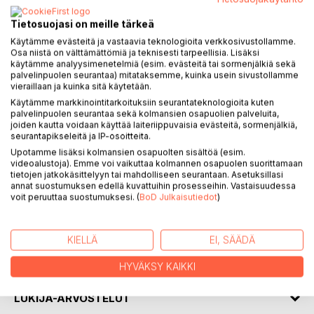
Pietari on suurkaupunki, jonka markkinoista eurooppalaiset
Tietosuojasi on meille tärkeä
yhtiöt kilpailevat. Hieno tarina vie suomalaisen arkkitehdin
Käytämme evästeitä ja vastaavia teknologioita verkkosivustollamme.
mukaan kaupungin muutokseen ja slaavilaiseen elämän
Osa niistä on välttämättömiä ja teknisesti tarpeellisia. Lisäksi
käytämme analyysimenetelmiä (esim. evästeitä tai sormenjälkiä sekä
sykkeeseen, joka on täynnä yllätyksiä, eikä vähäisin ole
palvelinpuolen seurantaa) mitataksemme, kuinka usein sivustollamme
venäläinen nainen. Myös Suomi muuttuu ja tunturien,
vieraillaan ja kuinka sitä käytetään.
kaamoksen ja yöttömän yön Lappi on saamassa
Käytämme markkinointitarkoituksiin seurantateknologioita kuten
tilaisuutensa.
palvelinpuolen seurantaa sekä kolmansien osapuolien palveluita,
Tarina kertoo ihmisistä, jotka tarttuvat tilaisuuteen, ottavat
joiden kautta voidaan käyttää laiteriippuvaisia evästeitä, sormenjälkiä,
seurantapikseleitä ja IP-osoitteita.
riskin ja tekevät mahdottomasta mahdollista. Tarina on
Upotamme lisäksi kolmansien osapuolten sisältöä (esim.
myös huikea kertomus ystävyydestä, rakkaudesta,
videoalustoja). Emme voi vaikuttaa kolmannen osapuolen suorittamaan
rakastamisen vaikeudesta, poliittisesta pelistä ja sattumista,
tietojen jatkokäsittelyyn tai mahdolliseen seurantaan. Asetuksillasi
jotka ohjaavat elämän kulkua peruuttamattomasti.
annat suostumuksen edellä kuvattuihin prosesseihin. Vastaisuudessa
voit peruuttaa suostumuksesi. (
BoD Julkaisutiedot
)
KIRJAILIJA
KIELLÄ
EI, SÄÄDÄ
LEHDISTÖARVOSTELUT
HYVÄKSY KAIKKI
LUKIJA-ARVOSTELUT