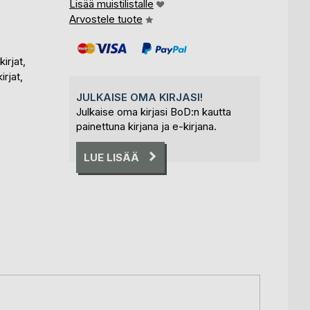
Lisää muistilistalle
Arvostele tuote
irjat,
irjat,
JULKAISE OMA KIRJASI!
Julkaise oma kirjasi BoD:n kautta
painettuna kirjana ja e-kirjana.
LUE LISÄÄ