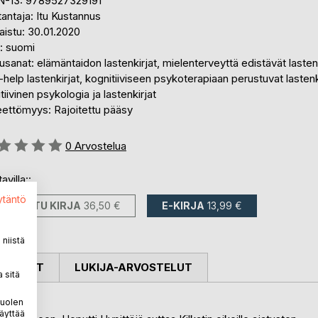
N-13: 9789527329191
antaja: Itu Kustannus
aistu: 30.01.2020
i: suomi
sanat: elämäntaidon lastenkirjat, mielenterveyttä edistävät lastenk
-help lastenkirjat, kognitiiviseen psykoterapiaan perustuvat lastenk
tiivinen psykologia ja lastenkirjat
eettömyys: Rajoitettu pääsy
stelu::
0
Arvostelua
avilla::
ytäntö
PAINETTU KIRJA
36,50 €
E-KIRJA
13,99 €
niistä
OSTELUT
LUKIJA-ARVOSTELUT
 sitä
puolen
äyttää