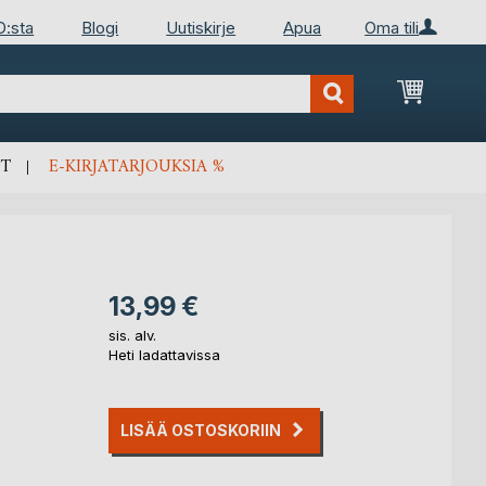
D:sta
Blogi
Uutiskirje
Apua
Oma tili
Ostosko
T
E-KIRJATARJOUKSIA %
13,99 €
sis. alv.
Heti ladattavissa
LISÄÄ OSTOSKORIIN