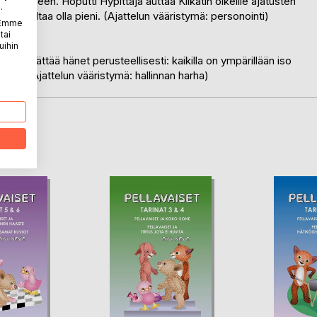
otenkin häneen. Hoputti Hypittäjä auttaa Kilkatin oikeille ajatusten
.
ri, uskaltaa olla pieni. (Ajattelun vääristymä: personointi)
. Emme
tai
uihin
näky yllättää hänet perusteellisesti: kaikilla on ympärillään iso
kupla. (Ajattelun vääristymä: hallinnan harha)
LA