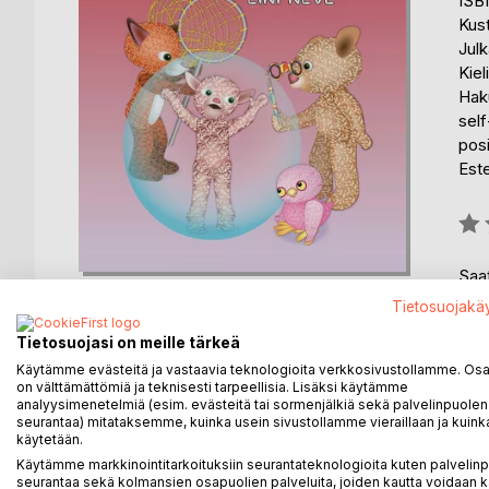
ISB
Kust
Julk
Kiel
Haku
self
posi
Est
Arvo
0%
Saat
Tietosuojakä
Tietosuojasi on meille tärkeä
Käytämme evästeitä ja vastaavia teknologioita verkkosivustollamme. Osa 
on välttämättömiä ja teknisesti tarpeellisia. Lisäksi käytämme
analyysimenetelmiä (esim. evästeitä tai sormenjälkiä sekä palvelinpuolen
KUVAUS
KIRJAILIJA
LEHDISTÖARV
seurantaa) mitataksemme, kuinka usein sivustollamme vieraillaan ja kuinka
käytetään.
Käytämme markkinointitarkoituksiin seurantateknologioita kuten palvelin
Tarina 9: Pellavaiset ja Kilkatin kolhut
seurantaa sekä kolmansien osapuolien palveluita, joiden kautta voidaan k