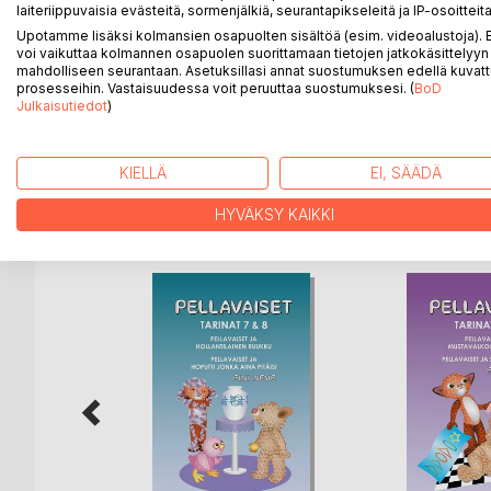
Kilkatti kuvittelee, että kaikki asiat liittyvät aina j
laiteriippuvaisia evästeitä, sormenjälkiä, seurantapikseleitä ja IP-osoitteita
poluille ja opettaa senkin, että kun on tarpeeksi suu
Upotamme lisäksi kolmansien osapuolten sisältöä (esim. videoalustoja)
voi vaikuttaa kolmannen osapuolen suorittamaan tietojen jatkokäsittelyyn 
Tarina 10: Pellavaiset ja iso kupla
mahdolliseen seurantaan. Asetuksillasi annat suostumuksen edellä kuvatt
prosesseihin. Vastaisuudessa voit peruuttaa suostumuksesi. (
BoD
Ortus Pellavainen kääntää taikakiikarit väärinpäin ja 
Julkaisutiedot
)
kupla! Pellavaiset oppivat, millainen kupla on hyvä 
KIELLÄ
EI, SÄÄDÄ
LISÄÄ KIRJOJA B
o
D:L
HYVÄKSY KAIKKI
e täällä?
Palvelija