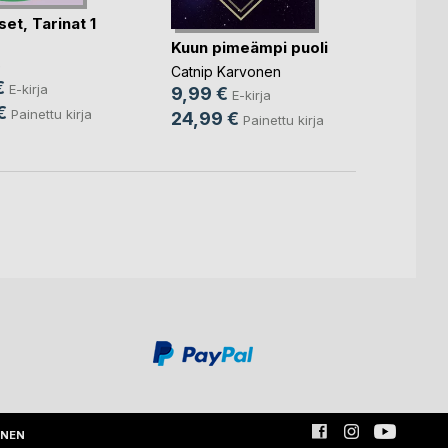
set, Tarinat 1
Säbäa
Kuun pimeämpi puoli
#23 S
e
13,9
Catnip Karvonen
€
E-kirja
9,99 €
33,5
E-kirja
€
Painettu kirja
24,99 €
Painettu kirja
INEN