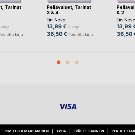
t, Tarinat
Pellavaiset, Tarinat
Pellavai
3 & 4
& 2
Eini Neve
Eini Nev
13,99 €
13,99 
-kirja
E-kirja
36,50 €
36,50 
Painettu kirja
Painettu kirja
TOIMITUS & MAKSAMINEN
APUA
EVÄSTE BANNERI
PERUUTTAM