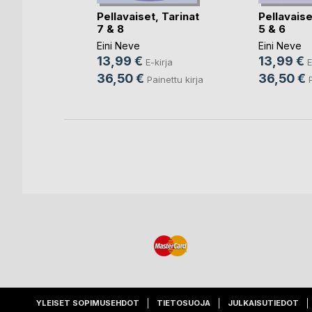
rja
Pellavaiset, Tarinat
Pellavaise
ettu kirja
7 & 8
5 & 6
Eini Neve
Eini Neve
13,99 €
13,99 €
E-kirja
E
36,50 €
36,50 €
Painettu kirja
YLEISET SOPIMUSEHDOT
TIETOSUOJA
JULKAISUTIEDOT