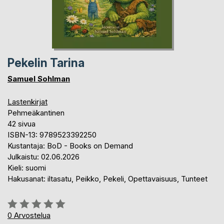
Pekelin Tarina
Samuel Sohlman
Lastenkirjat
Pehmeäkantinen
42 sivua
ISBN-13: 9789523392250
Kustantaja: BoD - Books on Demand
Julkaistu: 02.06.2026
Kieli: suomi
Hakusanat: iltasatu, Peikko, Pekeli, Opettavaisuus, Tunteet
Arvostelu::
0%
0
Arvostelua