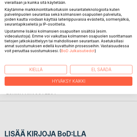
vieraillaan ja kuinka sitä käytetään.
Käytämme markkinointitarkoituksiin seurantateknologioita kuten
palvelinpuolen seurantaa sekä kolmansien osapuolien palveluita,
Pekelin tarina lasten monimuotoisista tunteista ja niiden
joiden kautta voidaan käyttää laiteriippuvaisia evästeitä, sormenjälkiä,
ilmaisemisesta. Pekelin tarina on opettavainen mutta fiktiivi
seurantapikseleitä ja IP-osoitteita.
tarina pekeli peikosta ja hänen rakkaasta ystävästään
Upotamme lisäksi kolmansien osapuolten sisältöä (esim.
Ralfista. Tarina on tehty helposti luettavaksi niin lapsen
videoalustoja). Emme voi vaikuttaa kolmannen osapuolen suorittamaan
tietojen jatkokäsittelyyn tai mahdolliseen seurantaan. Asetuksillasi
itsensä toimesta kuin vanhemman toimesta iltasatuna.
annat suostumuksen edellä kuvattuihin prosesseihin. Vastaisuudessa
voit peruuttaa suostumuksesi. (
BoD Julkaisutiedot
)
KIRJAILIJA
KIELLÄ
EI, SÄÄDÄ
LEHDISTÖARVOSTELUT
HYVÄKSY KAIKKI
LUKIJA-ARVOSTELUT
LISÄÄ KIRJOJA B
o
D:LLA