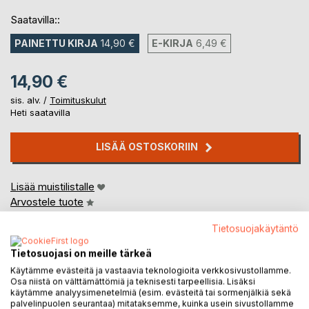
Saatavilla::
PAINETTU KIRJA
14,90 €
E-KIRJA
6,49 €
14,90 €
sis. alv. /
Toimituskulut
Heti saatavilla
LISÄÄ OSTOSKORIIN
Lisää muistilistalle
Arvostele tuote
Tietosuojakäytäntö
Tietosuojasi on meille tärkeä
Käytämme evästeitä ja vastaavia teknologioita verkkosivustollamme.
Osa niistä on välttämättömiä ja teknisesti tarpeellisia. Lisäksi
käytämme analyysimenetelmiä (esim. evästeitä tai sormenjälkiä sekä
palvelinpuolen seurantaa) mitataksemme, kuinka usein sivustollamme
KUVAUS