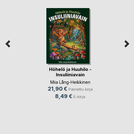
Höhelö ja Huuhilo -
Insuliiniavain
Miia Lång-Heikkinen
21,90 €
Painettu kirja
8,49 €
E-kirja