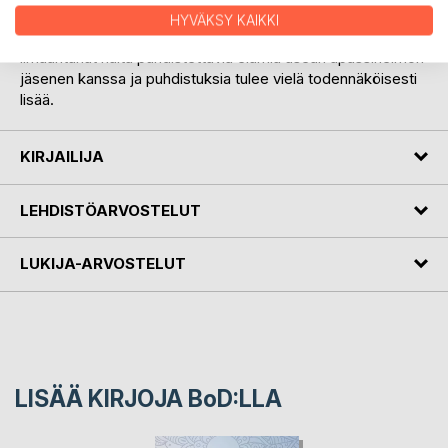
näytetään meille sen vuoksi, että voimme puhdistaa niihin
HYVÄKSY KAIKKI
liittyvät karmat anteeksiantojen avulla. Paulille on
ilmaantunut näitä puhdistettavia elämiä usean apassiheimon
jäsenen kanssa ja puhdistuksia tulee vielä todennäköisesti
lisää.
KIRJAILIJA
LEHDISTÖARVOSTELUT
LUKIJA-ARVOSTELUT
LISÄÄ KIRJOJA B
o
D:LLA