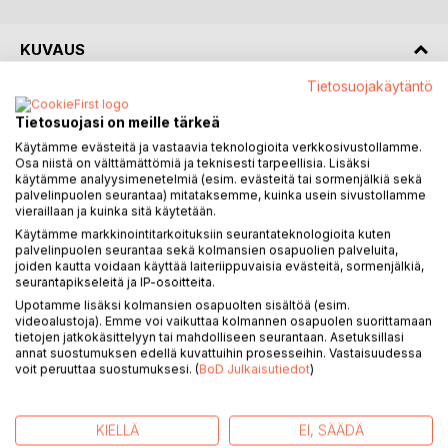
KUVAUS
Tietosuojakäytäntö
Pauli Liikala kertoo omakohtaisista kokemuksistaan ja
Tietosuojasi on meille tärkeä
näkemyksistään mm. jälleensyntymisestä, meditoinnista,
kanavoinnista eli meditatiivisesta kirjoittamisesta, intuitiosta,
Käytämme evästeitä ja vastaavia teknologioita verkkosivustollamme.
Osa niistä on välttämättömiä ja teknisesti tarpeellisia. Lisäksi
selvänäköisyydestä ja selvätietoisuudesta. Mukana on
käytämme analyysimenetelmiä (esim. evästeitä tai sormenjälkiä sekä
myös omakohtaisia kokemuksia karman ja universaalin
palvelinpuolen seurantaa) mitataksemme, kuinka usein sivustollamme
rakkauden käsittelystä.
vieraillaan ja kuinka sitä käytetään.
Käytämme markkinointitarkoituksiin seurantateknologioita kuten
palvelinpuolen seurantaa sekä kolmansien osapuolien palveluita,
Tämän vuoden aikana Paulin oma intuitio ja selvänäköisyys
joiden kautta voidaan käyttää laiteriippuvaisia evästeitä, sormenjälkiä,
on kehittynyt voimakkaasti. Niiden seurauksena Pauli on
seurantapikseleitä ja IP-osoitteita.
nähnyt välähdyksiä useista entisistä elämistään sekä saanut
Upotamme lisäksi kolmansien osapuolten sisältöä (esim.
niiden elämien henkilöihin ja tapahtumiin liittyvää
videoalustoja). Emme voi vaikuttaa kolmannen osapuolen suorittamaan
selvätietoisuutta. Näissä entisissä elämissä on ollut mukana
tietojen jatkokäsittelyyn tai mahdolliseen seurantaan. Asetuksillasi
annat suostumuksen edellä kuvattuihin prosesseihin. Vastaisuudessa
useita hänen apassiheimonsa jäseniä ja se on osoitus siitä,
voit peruuttaa suostumuksesi. (
BoD Julkaisutiedot
)
että tietyt henkilöt ympäristössämme kuuluvat samoihin
sieluperheisiin, joissa roolit ja oppiläksyt vaihtelevat.
Entisten elämien selvittäminen ei saa koskaan olla
KIELLÄ
EI, SÄÄDÄ
itsetarkoitus eikä ajanvietettä. Yleensä entisiä elämiä