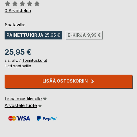
Arvostelu::
0%
0
Arvostelua
Saatavilla::
PAINETTU KIRJA
25,95 €
E-KIRJA
9,99 €
25,95 €
sis. alv. /
Toimituskulut
Heti saatavilla
LISÄÄ OSTOSKORIIN
Lisää muistilistalle
Arvostele tuote