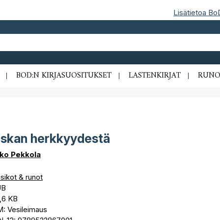
Lisätietoa Bo
BOD:N KIRJASUOSITUKSET
LASTENKIRJAT
RUNO
skan herkkyydestä
ko Pekkola
sikot & runot
UB
,6 KB
: Vesileimaus