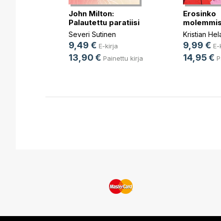
John Milton:
Erosinko
Palautettu paratiisi
molemmis
rsikkapuu
Severi Sutinen
Kristian He
en
9,49 €
9,99 €
E-kirja
E-
rja
13,90 €
14,95 €
Painettu kirja
P
nettu kirja