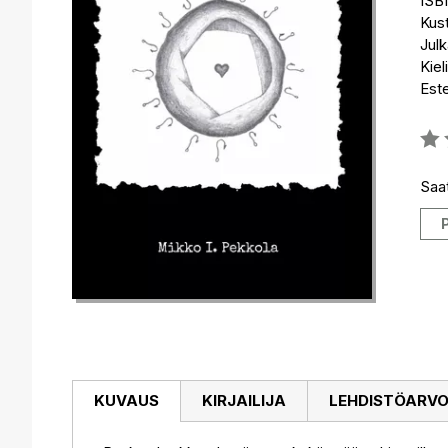
ISB
Kus
Julk
Kiel
Est
Arvo
0%
Saat
KUVAUS
KIRJAILIJA
LEHDISTÖARV