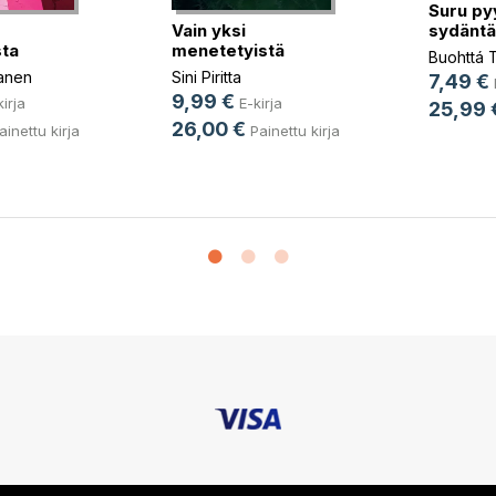
Suru py
Vain yksi
sydäntä
ta
menetetyistä
Buohttá Tu
lanen
Sini Piritta
7,49 €
9,99 €
kirja
E-kirja
25,99 
26,00 €
ainettu kirja
Painettu kirja