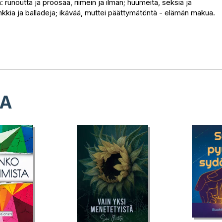
unoutta ja proosaa, riimein ja ilman; huumeita, seksiä ja
unkkia ja balladeja; ikävää, muttei päättymätöntä - elämän makua.
LA