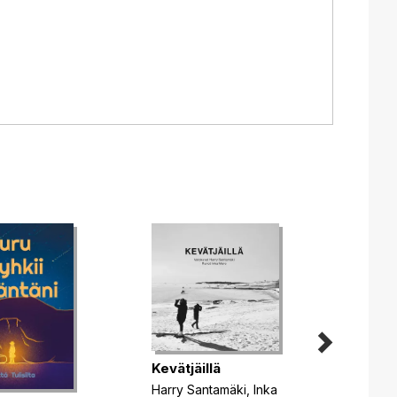
Kevätjäillä
Harry Santamäki
,
Inka