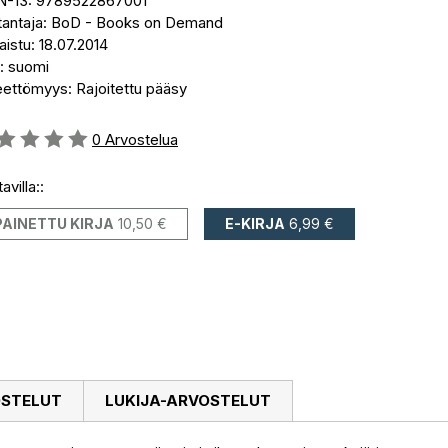
N-13: 9789522867001
tantaja: BoD - Books on Demand
aistu: 18.07.2014
i: suomi
eettömyys: Rajoitettu pääsy
stelu::
0
Arvostelua
avilla::
PAINETTU KIRJA
10,50 €
E-KIRJA
6,99 €
OSTELUT
LUKIJA-ARVOSTELUT