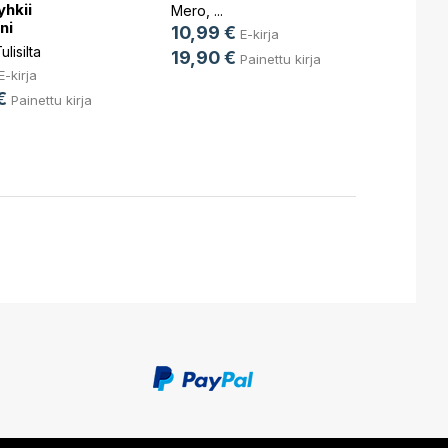
yhkii
Mero
, ...
ni
10,99 €
E-kirja
Irene 
lisilta
19,90 €
Painettu kirja
E-kirja
Nella 
€
10,9
Painettu kirja
18,6