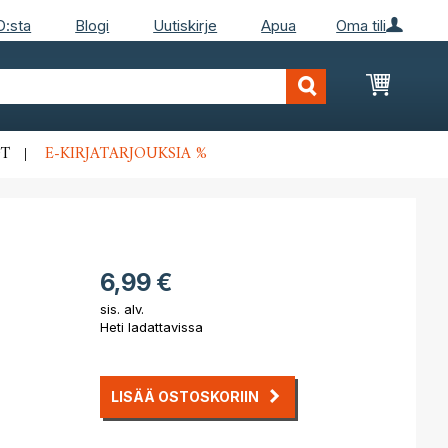
D:sta
Blogi
Uutiskirje
Apua
Oma tili
Ostosko
T
E-KIRJATARJOUKSIA %
6,99 €
sis. alv.
Heti ladattavissa
LISÄÄ OSTOSKORIIN