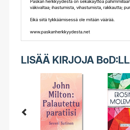
Paskan herkkyydestä on sekakäyttöä pahimmillaan: r
väkivaltaa; ihastumista, vihastumista, rakkautta; p
Eikä siitä tykkäämisessä ole mitään väärää.
www.paskanherkkyydesta.net
LISÄÄ KIRJOJA B
o
D:L