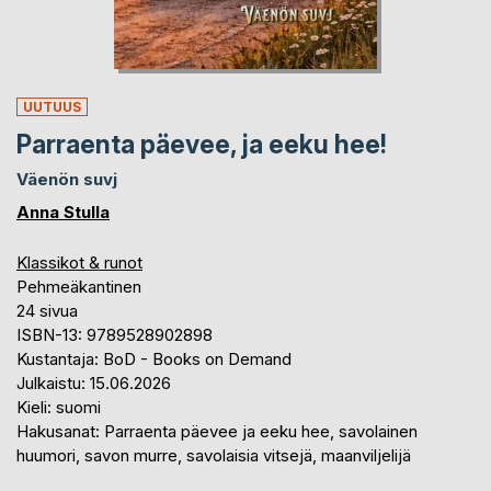
UUTUUS
Parraenta päevee, ja eeku hee!
Väenön suvj
Anna Stulla
Klassikot & runot
Pehmeäkantinen
24 sivua
ISBN-13: 9789528902898
Kustantaja: BoD - Books on Demand
Julkaistu: 15.06.2026
Kieli: suomi
Hakusanat: Parraenta päevee ja eeku hee, savolainen
huumori, savon murre, savolaisia vitsejä, maanviljelijä