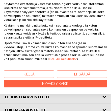
Käytämme evästeitä ja vastaavia teknologioita verkkosivustollamme.
Osa niistä on välttämättömiä ja teknisesti tarpeellisia. Lisäksi
käytämme analyysimenetelmiä (esim. evästeitä tai sormenjälkiä sekä
KUVAUS
palvelinpuolen seurantaa) mitataksemme, kuinka usein sivustollamme
vieraillaan ja kuinka sitä käytetään.
Käytämme markkinointitarkoituksiin seurantateknologioita kuten
Tervetuloa Kaasuvaaraan! Parraenta päevee, ja eeku hee!
palvelinpuolen seurantaa sekä kolmansien osapuolien palveluita,
Väenön suvj -tarinat on kirjoitettu Savon murteella, ja ne
joiden kautta voidaan käyttää laiteriippuvaisia evästeitä, sormenjälkiä,
seurantapikseleitä ja IP-osoitteita.
vievät lukijan syvälle savolaiseen mielenmaisemaan ja
Upotamme lisäksi kolmansien osapuolten sisältöä (esim.
idyllisen maalaiskylän tunnelmaan. Neljässä tarinassa
videoalustoja). Emme voi vaikuttaa kolmannen osapuolen suorittamaan
seurataan maanviljelijä Väinön kesäistä arkea, jota värittävät
tietojen jatkokäsittelyyn tai mahdolliseen seurantaan. Asetuksillasi
tilan töiden lisäksi omalaatuiset naapurit ja vierailevat
annat suostumuksen edellä kuvattuihin prosesseihin. Vastaisuudessa
sukulaiset. Mukaansatempaavat ja lupsakat hyvän mielen
voit peruuttaa suostumuksesi. (
BoD Julkaisutiedot
)
tarinat sopivat luettavaksi kaikille savolaisille ja Savon
murretta ymmärtäville.
KIELLÄ
EI, SÄÄDÄ
KIRJAILIJA
HYVÄKSY KAIKKI
LEHDISTÖARVOSTELUT
LUKIJA-ARVOSTELUT