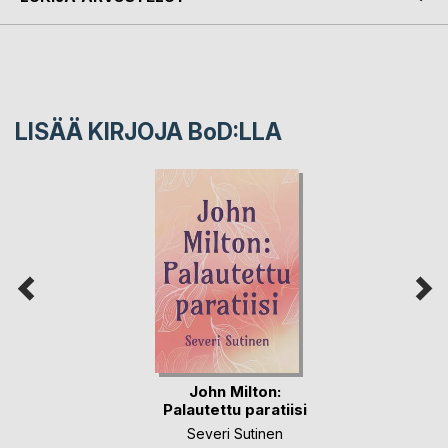
LISÄÄ KIRJOJA B
o
D:LLA
John Milton:
Palautettu paratiisi
Severi Sutinen