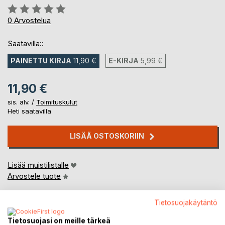
Arvostelu::
0%
0
Arvostelua
Saatavilla::
PAINETTU KIRJA
11,90 €
E-KIRJA
5,99 €
11,90 €
sis. alv. /
Toimituskulut
Heti saatavilla
LISÄÄ OSTOSKORIIN
Lisää muistilistalle
Arvostele tuote
Tietosuojakäytäntö
Tietosuojasi on meille tärkeä