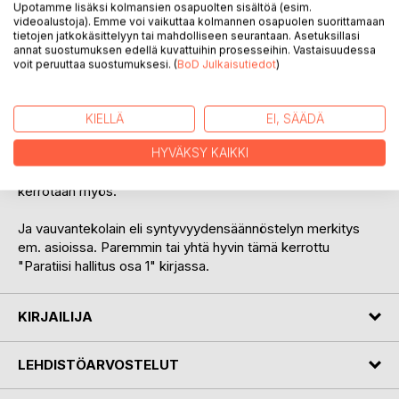
kerrotaan ja toimitaan muiden rahaliikenteiden kanssa. Eli
Upotamme lisäksi kolmansien osapuolten sisältöä (esim.
perustulo, palkka, alennettu palkka työttömyyseläke, -
videoalustoja). Emme voi vaikuttaa kolmannen osapuolen suorittamaan
tietojen jatkokäsittelyyn tai mahdolliseen seurantaan. Asetuksillasi
korvaus ja terveysraha maksimi 600 euro. Ja eri kokoiset
annat suostumuksen edellä kuvattuihin prosesseihin. Vastaisuudessa
asunnot maksaa eri suuruisia vuokrarahoja tai OK-laina
voit peruuttaa suostumuksesi. (
BoD Julkaisutiedot
)
lyhennys rahoja. Laadunlisävero voi toimia, jos muuta rahaa
on aina eri kansalaisilla käytössä.
KIELLÄ
EI, SÄÄDÄ
"Paratiisi" - extra - "ongelmat, ratkaisut" kerrotaan myös.
HYVÄKSY KAIKKI
Yritystoiminta, keksinnöt, työpaikat, vapaa-aika asioista
kerrotaan myös.
Ja vauvantekolain eli syntyvyydensäännöstelyn merkitys
em. asioissa. Paremmin tai yhtä hyvin tämä kerrottu
"Paratiisi hallitus osa 1" kirjassa.
KIRJAILIJA
LEHDISTÖARVOSTELUT