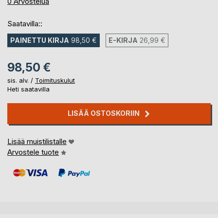
0%
0
Arvostelua
Saatavilla::
PAINETTU KIRJA
98,50 €
E-KIRJA
26,99 €
98,50 €
sis. alv. /
Toimituskulut
Heti saatavilla
LISÄÄ OSTOSKORIIN
Lisää muistilistalle
Arvostele tuote