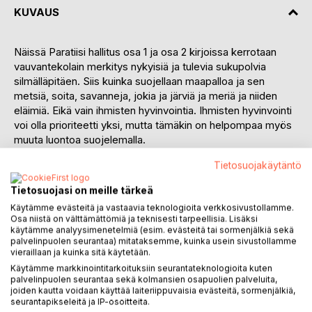
KUVAUS
Näissä Paratiisi hallitus osa 1 ja osa 2 kirjoissa kerrotaan
vauvantekolain merkitys nykyisiä ja tulevia sukupolvia
silmälläpitäen. Siis kuinka suojellaan maapalloa ja sen
metsiä, soita, savanneja, jokia ja järviä ja meriä ja niiden
eläimiä. Eikä vain ihmisten hyvinvointia. Ihmisten hyvinvointi
voi olla prioriteetti yksi, mutta tämäkin on helpompaa myös
muuta luontoa suojelemalla.
Tietosuojakäytäntö
Ja metsiä voi uudelleen istuttaa. Ja pienempää
ihmispopulaatiota on helpompi palvella.
Tietosuojasi on meille tärkeä
Käytämme evästeitä ja vastaavia teknologioita verkkosivustollamme.
Tässä osa 2:ssa kerrotaan myös maapallon taloudesta ja
Osa niistä on välttämättömiä ja teknisesti tarpeellisia. Lisäksi
yritystoiminnasta ja miten niiden tulisi toimia, kun on
käytämme analyysimenetelmiä (esim. evästeitä tai sormenjälkiä sekä
pienempi ihmismäärä palveltavana.
palvelinpuolen seurantaa) mitataksemme, kuinka usein sivustollamme
vieraillaan ja kuinka sitä käytetään.
Käytämme markkinointitarkoituksiin seurantateknologioita kuten
Sähköopin perusteista myös kerrotaan.
palvelinpuolen seurantaa sekä kolmansien osapuolien palveluita,
joiden kautta voidaan käyttää laiteriippuvaisia evästeitä, sormenjälkiä,
Miten laadunlisävero toimii eri maiden rahaliikenteessä
seurantapikseleitä ja IP-osoitteita.