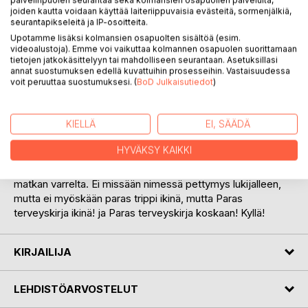
joiden kautta voidaan käyttää laiteriippuvaisia evästeitä, sormenjälkiä,
seurantapikseleitä ja IP-osoitteita.
Terveyden perusasiat ovat hirvittävän jätekasan alla
Upotamme lisäksi kolmansien osapuolten sisältöä (esim.
tukehtumaisillaan, koska tietoa on aivan liikaa, enkä tarkoita
videoalustoja). Emme voi vaikuttaa kolmannen osapuolen suorittamaan
tiedettä, vaan turhaa, manipuloivaa tietoa, jonka tarkoitus on
tietojen jatkokäsittelyyn tai mahdolliseen seurantaan. Asetuksillasi
hyötyä ihmisestä, eikä palvella heitä.
annat suostumuksen edellä kuvattuihin prosesseihin. Vastaisuudessa
Kirjassa on oleellisia perusasioita, jotka ymmärrettiin jo
voit peruuttaa suostumuksesi. (
BoD Julkaisutiedot
)
tuhansia vuosia sitten, mutta ei enää.
Kirjassa on neuvoja passiivisesta harjoittelusta, mielen
KIELLÄ
EI, SÄÄDÄ
hallinnasta, Rehellisestä Ruokavaliosta, mielihyvästä,
fyysisestä tasapainosta, jatkuvasta harjoittelusta ja paljon
HYVÄKSY KAIKKI
muustakin, mutta ei liikaa.
Kirja sisältää myös keskinkertaista hjuumoria ja valokuvia
matkan varrelta. Ei missään nimessä pettymys lukijalleen,
mutta ei myöskään paras trippi ikinä, mutta Paras
terveyskirja ikinä! ja Paras terveyskirja koskaan! Kyllä!
KIRJAILIJA
LEHDISTÖARVOSTELUT