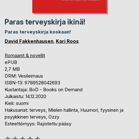
Paras terveyskirja ikinä!
Paras terveyskirja koskaan!
David Fakkenhausen
,
Kari Roos
Romaanit & novellit
ePUB
2,7 MB
DRM: Vesileimaus
ISBN-13: 9789528042693
Kustantaja: BoD - Books on Demand
Julkaistu: 14.12.2020
Kieli: suomi
Hakusanat: terveys, Mielen hallinta, Huumori, fyysinen ja
psyykkinen terveys, Ozzy
Esteettömyys: Rajoitettu pääsy
Arvostelu::