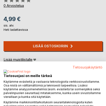
0%
0
Arvostelua
4,99 €
sis. alv.
Heti ladattavissa
LISÄÄ OSTOSKORIIN
Lisää muistilistalle
Arvostele tuote
Tietosuojakäytäntö
Tietosuojasi on meille tärkeä
Käytämme evästeitä ja vastaavia teknologioita verkkosivustollamme.
Osa niistä on välttämättömiä ja teknisesti tarpeellisia. Lisäksi
käytämme analyysimenetelmiä (esim. evästeitä tai sormenjälkiä sekä
palvelinpuolen seurantaa) mitataksemme, kuinka usein sivustollamme
vieraillaan ja kuinka sitä käytetään.
KUVAUS
Käytämme markkinointitarkoituksiin seurantateknologioita kuten
palvelinpuolen seurantaa sekä kolmansien osapuolien palveluita,