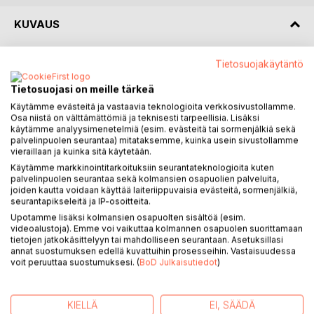
KUVAUS
Kesäloma on Vanamon mielestä vuoden mukavinta aikaa.
Tietosuojakäytäntö
Ei koulua, ei huolia, vaan edessäpäin avautuu hienoin
Tietosuojasi on meille tärkeä
kokemus
Käytämme evästeitä ja vastaavia teknologioita verkkosivustollamme.
päästä Helsinkiin yhdessä hyvien ystäviensä kanssa.
Osa niistä on välttämättömiä ja teknisesti tarpeellisia. Lisäksi
Heidän olisi
käytämme analyysimenetelmiä (esim. evästeitä tai sormenjälkiä sekä
määrä kiertää Ilonan äidin miesystävän Juhan laivalla
palvelinpuolen seurantaa) mitataksemme, kuinka usein sivustollamme
vieraillaan ja kuinka sitä käytetään.
Suomenlinnan ja Ahvenanmaan kautta ja päätyä lopulta
Tukholmaan.
Käytämme markkinointitarkoituksiin seurantateknologioita kuten
palvelinpuolen seurantaa sekä kolmansien osapuolien palveluita,
joiden kautta voidaan käyttää laiteriippuvaisia evästeitä, sormenjälkiä,
Matka sujuu erittäin mukavasti, kunnes perillä Tukholmassa
seurantapikseleitä ja IP-osoitteita.
he ajautuvat näkemään, kuinka joku aivan tuntematon
Upotamme lisäksi kolmansien osapuolten sisältöä (esim.
mies uhkailee ja pahoinpitelee Juhaa. Mutta mitä oikein
videoalustoja). Emme voi vaikuttaa kolmannen osapuolen suorittamaan
tietojen jatkokäsittelyyn tai mahdolliseen seurantaan. Asetuksillasi
onkaan tekeillä? Onko Juha sotkeutunut mihinkään
annat suostumuksen edellä kuvattuihin prosesseihin. Vastaisuudessa
laittomuuteen?
voit peruuttaa suostumuksesi. (
BoD Julkaisutiedot
)
Ja onkohan Juha sittenkään niin kunnollinen, kuin miltä hän
vielä alku tapaamisessa vaikutti? Siitä Vanamo ystävineen
ottavat selvää hyvin jännittävien, salaperäisten ja jopa
KIELLÄ
EI, SÄÄDÄ