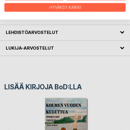
yllättävienkin tapahtumien käänteissä.
HYVÄKSY KAIKKI
KIRJAILIJA
LEHDISTÖARVOSTELUT
LUKIJA-ARVOSTELUT
LISÄÄ KIRJOJA B
o
D:LLA