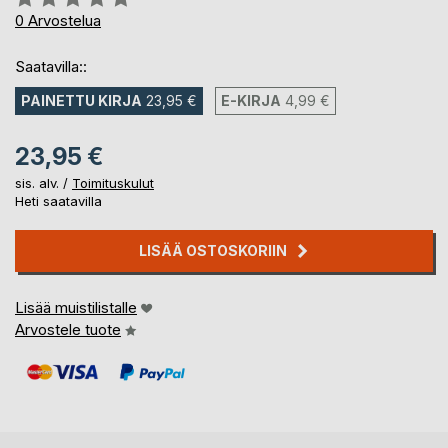
0%
0
Arvostelua
Saatavilla::
PAINETTU KIRJA
23,95 €
E-KIRJA
4,99 €
23,95 €
sis. alv. /
Toimituskulut
Heti saatavilla
LISÄÄ OSTOSKORIIN
Lisää muistilistalle
Arvostele tuote