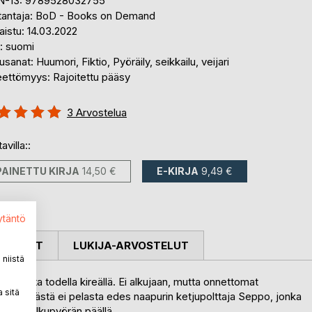
N-13: 9789528032755
tantaja: BoD - Books on Demand
aistu: 14.03.2022
i: suomi
sanat: Huumori, Fiktio, Pyöräily, seikkailu, veijari
eettömyys: Rajoitettu pääsy
stelu::
3
Arvostelua
%
avilla::
PAINETTU KIRJA
14,50 €
E-KIRJA
9,49 €
ytäntö
OSTELUT
LUKIJA-ARVOSTELUT
niistä
 on panta todella kireällä. Ei alkujaan, mutta onnettomat
 sitä
 Pälkähästä ei pelasta edes naapurin ketjupolttaja Seppo, jonka
lle polkupyörän päällä.