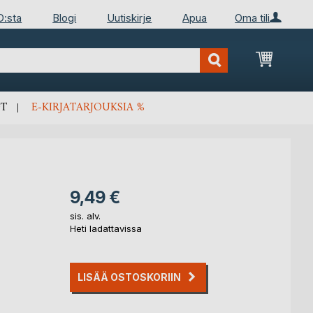
D:sta
Blogi
Uutiskirje
Apua
Oma tili
Ostosko
T
E-KIRJATARJOUKSIA %
9,49 €
sis. alv.
Heti ladattavissa
LISÄÄ OSTOSKORIIN