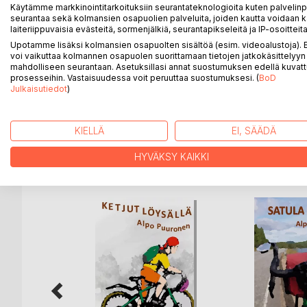
Käytämme markkinointitarkoituksiin seurantateknologioita kuten palvelin
Raukki luulee polkevansa Sepon kanssa karkuun vai
seurantaa sekä kolmansien osapuolien palveluita, joiden kautta voidaan k
postilaatikkoaan. Kaverin vaimo Liisa pöyhäisee avio
laiteriippuvaisia evästeitä, sormenjälkiä, seurantapikseleitä ja IP-osoitteita
pakomatka saa uuden ulottuvuuden. Sieltä löytyy l
Upotamme lisäksi kolmansien osapuolten sisältöä (esim. videoalustoja)
Mustion pojan aina napapiirin tuolle puolelle.
voi vaikuttaa kolmannen osapuolen suorittamaan tietojen jatkokäsittelyyn 
mahdolliseen seurantaan. Asetuksillasi annat suostumuksen edellä kuvatt
Koiria, tai ainakin niiden jätöksiä vihaavan kohta
prosesseihin. Vastaisuudessa voit peruuttaa suostumuksesi. (
BoD
Raukki on rymynnyt sinkku-vaiheen läpi lähes järji
Julkaisutiedot
)
johtaako tämä kohtalon oikku miehen viimeiseen 
KIELLÄ
EI, SÄÄDÄ
LISÄÄ KIRJOJA B
o
D:L
HYVÄKSY KAIKKI