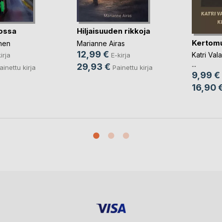
nossa
Hiljaisuuden rikkoja
Kertom
nen
Marianne Airas
12,99 €
Katri Vala
irja
E-kirja
...
29,93 €
ainettu kirja
Painettu kirja
9,99 €
16,90 