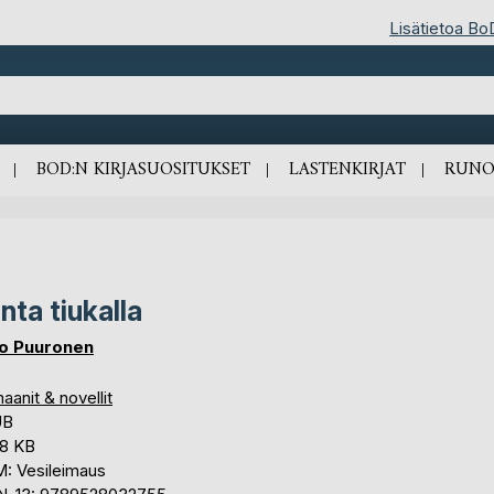
Lisätietoa Bo
BOD:N KIRJASUOSITUKSET
LASTENKIRJAT
RUNO
nta tiukalla
o Puuronen
anit & novellit
UB
,8 KB
: Vesileimaus