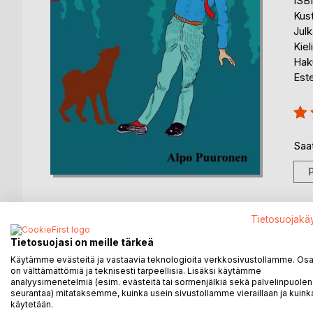
ISB
Kus
Julk
Kiel
Haku
Est
Arvo
100
Saat
Tietosuojakä
Tietosuojasi on meille tärkeä
KUVAUS
KIRJAILIJA
LEHDISTÖARV
Käytämme evästeitä ja vastaavia teknologioita verkkosivustollamme. Osa 
on välttämättömiä ja teknisesti tarpeellisia. Lisäksi käytämme
Panta tiukalla tarinan päähenkilöllä Raukki Mustiolla
analyysimenetelmiä (esim. evästeitä tai sormenjälkiä sekä palvelinpuolen
seurantaa) mitataksemme, kuinka usein sivustollamme vieraillaan ja kuinka
sattumukset puristavat sen sietämättömän tiukalle.
käytetään.
tupakkalakko tempaisee Raukin mukaan mökkimatka