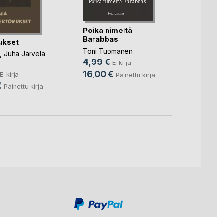
Kentt
Poika nimeltä
takaa
Barabbas
ukset
Kirsti 
Toni Tuomanen
12,9
,
Juha Järvelä
,
4,99 €
E-kirja
32,9
16,00 €
E-kirja
Painettu kirja
€
Painettu kirja