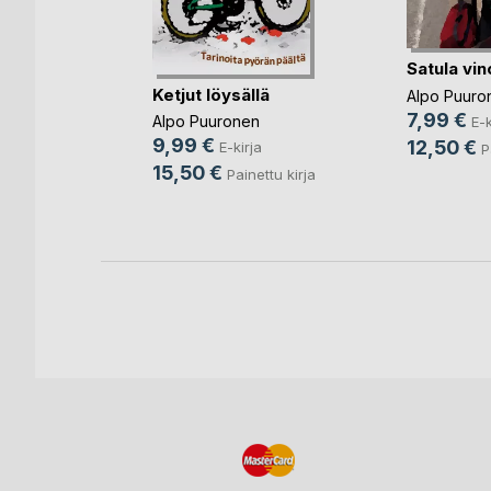
Satula vi
Ketjut löysällä
Alpo Puuro
7,99 €
Alpo Puuronen
E-k
n
9,99 €
12,50 €
E-kirja
P
ja
15,50 €
Painettu kirja
ettu kirja