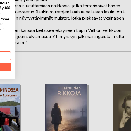
puolen
n pubissa suututtamiaan naikkosia, jotka terrorisoivat hänen
äyttää
liitosta erotetun Raukin muistojen laarista sellaisen lastin, että
.
apsuuden nöyryyttävimmät muistot, jotka piiskaavat yksinäisen
. Emme
tai
uihin
aminen suden kanssa kietaisee eksyneen Lapin Velhon verkkoon.
ssään, on juuri selviämässä YT-myrskyn jälkimainingeista, mutta
kyykkäykseen?
LA