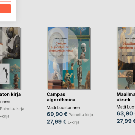
LA
aton kirja
Campas
Maailma
algorithmica -
akseli
arinen
Horologium vitae
Matti Luo
Matti Luostarinen
Painettu kirja
63,90 
69,90 €
Painettu kirja
-kirja
27,99 
27,99 €
E-kirja