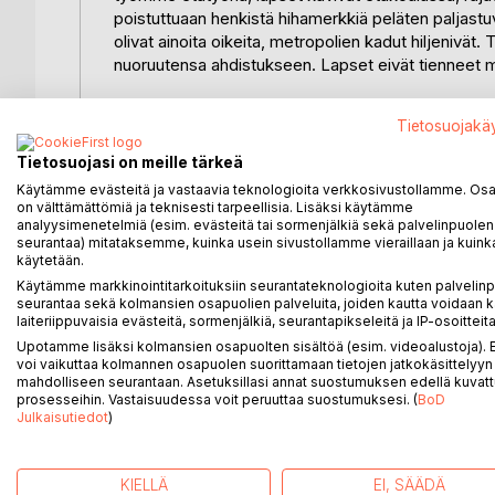
poistuttuaan henkistä hihamerkkiä peläten paljastuvan
olivat ainoita oikeita, metropolien kadut hiljenivät
nuoruutensa ahdistukseen. Lapset eivät tienneet mi
Mediayhteiskunnan jokainen lähetys oli koronalähetys.
Tietosuojakä
mitä tahansa, oli koronan leimaamaa profetiaa. Pre
Korona ei ollut vain luonnontieteitä vaan paljon mon
Tietosuojasi on meille tärkeä
tapaan korona kykeni löytämään sivupolutkin ja m
Käytämme evästeitä ja vastaavia teknologioita verkkosivustollamme. Osa 
Tieteessä se oli mahdoton neuvottelukumppani. Jo
on välttämättömiä ja teknisesti tarpeellisia. Lisäksi käytämme
analyysimenetelmiä (esim. evästeitä tai sormenjälkiä sekä palvelinpuolen
seurantaa) mitataksemme, kuinka usein sivustollamme vieraillaan ja kuinka
Vuonna 2020 korona hallitsi kaikkea, oli filosofisten
käytetään.
lääkäreiden ja biologien osaamista. Avasit vuonna 
Käytämme markkinointitarkoituksiin seurantateknologioita kuten palvelin
tausta syntyi koronasta, synti oli silmiesi edessä. Ei
seurantaa sekä kolmansien osapuolien palveluita, joiden kautta voidaan k
ja kapakat, hoitajat, vaan myös mielikuvituksemme 
laiteriippuvaisia evästeitä, sormenjälkiä, seurantapikseleitä ja IP-osoitteita
tärkein oli hallita pelkoa, koronan aseista tärkeintä
Upotamme lisäksi kolmansien osapuolten sisältöä (esim. videoalustoja)
voi vaikuttaa kolmannen osapuolen suorittamaan tietojen jatkokäsittelyyn 
piina ja magia oli kuin hallainen yö keskellä suve
mahdolliseen seurantaan. Asetuksillasi annat suostumuksen edellä kuvatt
oli vauvasta vaariin koronan ja pandemian hallinnas
prosesseihin. Vastaisuudessa voit peruuttaa suostumuksesi. (
BoD
kaunein - ohittaen menneen maailman suurimmatkin 
Julkaisutiedot
)
ylivertaisella tavalla ulottuen kaikkien meidän arkee
KIELLÄ
EI, SÄÄDÄ