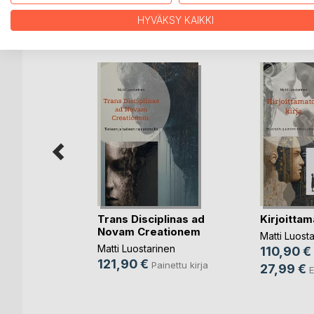
HYVÄKSY KAIKKI
LISÄÄ KIRJOJA B
o
D:L
iskunnasta
Trans Disciplinas ad
Kirjoittam
..)
Novam Creationem
Matti Luost
nen
Matti Luostarinen
110,90 €
nettu kirja
121,90 €
Painettu kirja
27,99 €
E
rja