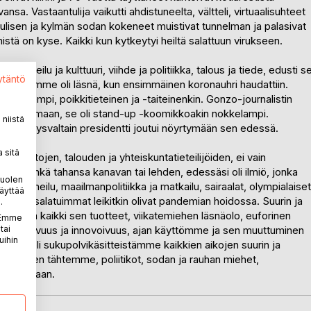
sa. Vastaantulija vaikutti ahdistuneelta, vältteli, virtuaalisuhteet
. Tulisen ja kylmän sodan kokeneet muistivat tunnelman ja palasivat
stä on kyse. Kaikki kun kytkeytyi heiltä salattuun virukseen.
 Urheilu ja kulttuuri, viihde ja politiikka, talous ja tiede, edusti s
ytäntö
sidenttimme oli läsnä, kun ensimmäinen koronauhri haudattiin.
ipuolisempi, poikkitieteinen ja -taiteinenkin. Gonzo-journalistin
uuntautumaan, se oli stand-up -koomikkoakin nokkelampi.
niistä
pa Yhdysvaltain presidentti joutui nöyrtymään sen edessä.
 sitä
 pohdintojen, talouden ja yhteiskuntatieteilijöiden, ei vain
2020 minkä tahansa kanavan tai lehden, edessäsi oli ilmiö, jonka
puolen
 vain urheilu, maailmanpolitiikka ja matkailu, sairaalat, olympialaiset
äyttää
ja sen salatuimmat leikitkin olivat pandemian hoidossa. Suurin ja
.
. Pelko ja kaikki sen tuotteet, viikatemiehen läsnäolo, euforinen
. Emme
tai
a. Jopa luovuus ja innovoivuus, ajan käyttömme ja sen muuttuminen
uihin
sa. Se oli sukupolvikäsitteistämme kaikkien aikojen suurin ja
viihteen tähtemme, poliitikot, sodan ja rauhan miehet,
n ja juhlaan.