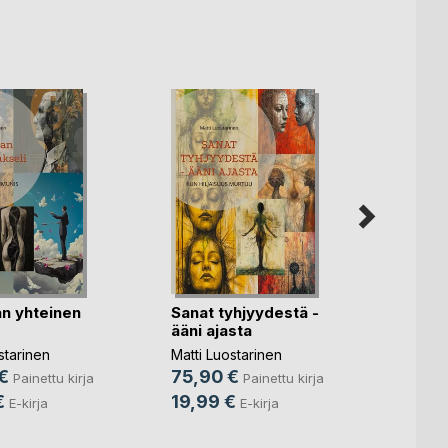
n yhteinen
Sanat tyhjyydestä -
Tulev
ääni ajasta
Matti 
starinen
Matti Luostarinen
65,9
€
75,90 €
Painettu kirja
Painettu kirja
25,9
€
19,99 €
E-kirja
E-kirja