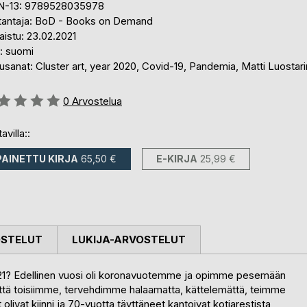
N-13: 9789528035978
tantaja: BoD - Books on Demand
aistu: 23.02.2021
i: suomi
sanat: Cluster art, year 2020, Covid-19, Pandemia, Matti Luostar
stelu::
0
Arvostelua
avilla::
PAINETTU KIRJA
65,50 €
E-KIRJA
25,99 €
OSTELUT
LUKIJA-ARVOSTELUT
2021? Edellinen vuosi oli koronavuotemme ja opimme pesemään
ttä toisiimme, tervehdimme halaamatta, kättelemättä, teimme
livat kiinni ja 70-vuotta täyttäneet kantoivat kotiarestista