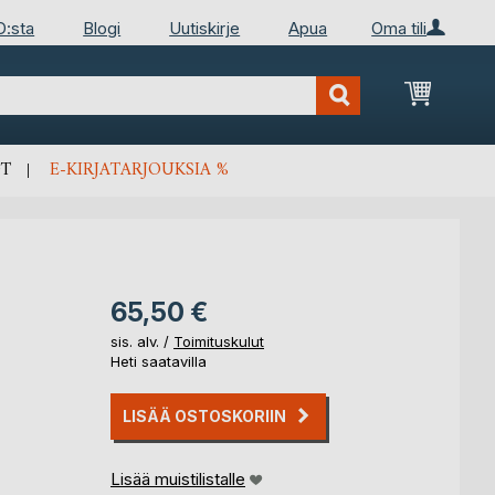
D:sta
Blogi
Uutiskirje
Apua
Oma tili
Ostosko
T
E-KIRJATARJOUKSIA %
65,50 €
sis. alv. /
Toimituskulut
Heti saatavilla
LISÄÄ OSTOSKORIIN
Lisää muistilistalle