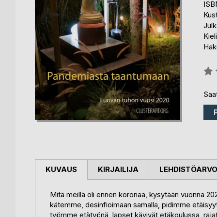
ISB
Kus
Julk
Kiel
Haku
Arvo
0%
Saat
KUVAUS
KIRJAILIJA
LEHDISTÖARV
Mitä meillä oli ennen koronaa, kysytään vuonna 
kätemme, desinfioimaan samalla, pidimme etäisyy
työmme etätyönä, lapset kävivät etäkoulussa, rajat o