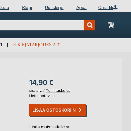
D:sta
Blogi
Uutiskirje
Apua
Oma tili
Ostosko
T
E-KIRJATARJOUKSIA %
14,90 €
sis. alv. /
Toimituskulut
Heti saatavilla
LISÄÄ OSTOSKORIIN
Lisää muistilistalle