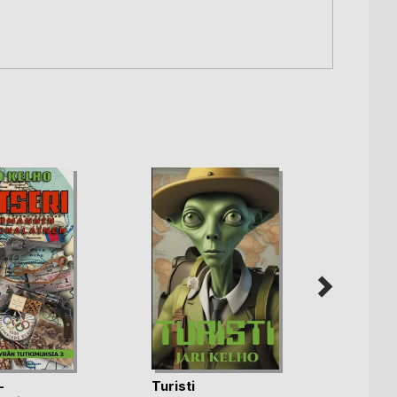
-
Turisti
Hattul