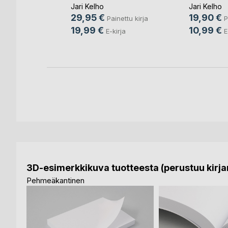
en
Jari Kelho
Jari Kelho
29,95 €
19,90 €
ettu kirja
Painettu kirja
P
19,99 €
10,99 €
rja
E-kirja
E
3D-esimerkkikuva tuotteesta (perustuu kirjan
Pehmeäkantinen