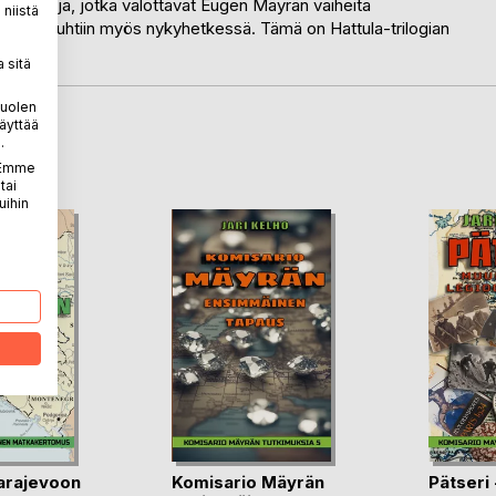
väkirjoja, jotka valottavat Eugen Mäyrän vaiheita
niistä
stään vauhtiin myös nykyhetkessä. Tämä on Hattula-trilogian
 sitä
puolen
äyttää
.
LA
. Emme
tai
uihin
arajevoon
Komisario Mäyrän
Pätseri 