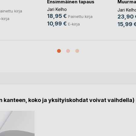
Ensimmäinen tapaus
Muurma
legioon
Jari Kelho
Jari Kelh
ainettu kirja
18,95 €
23,90 
Painettu kirja
-kirja
10,99 €
15,99 
E-kirja
 kanteen, koko ja yksityiskohdat voivat vaihdella)