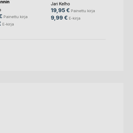
nnin
Jari Kelho
Jari Ke
alainen
o
19,95 €
24,9
Painettu kirja
€
Painettu kirja
9,99 €
9,99
E-kirja
€
E-kirja