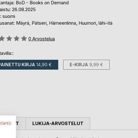
tantaja: BoD - Books on Demand
aistu: 26.08.2025
i: suomi
sanat: Mäyrä, Pätseri, Hämeenlinna, Huumori, lähi-itä
stelu::
0
Arvostelua
avilla::
PAINETTU KIRJA
14,90 €
E-KIRJA
9,99 €
OSTELUT
LUKIJA-ARVOSTELUT
ytäntö