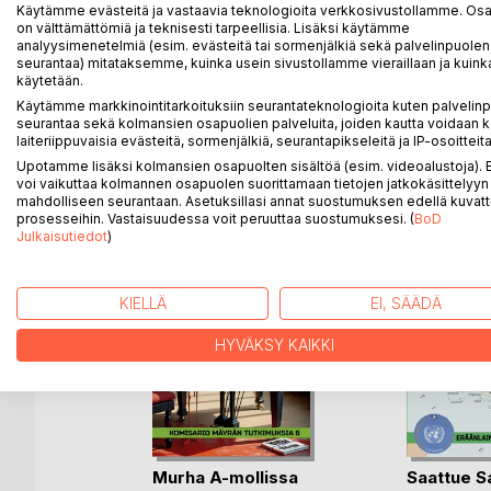
Komisario Mäyrän veljenpoika löytää kadonneita päi
Käytämme evästeitä ja vastaavia teknologioita verkkosivustollamme. Osa 
Transjordaniassa. Mutta tässäkin seikkailussa pää
on välttämättömiä ja teknisesti tarpeellisia. Lisäksi käytämme
analyysimenetelmiä (esim. evästeitä tai sormenjälkiä sekä palvelinpuolen
kahdeksas osa.
seurantaa) mitataksemme, kuinka usein sivustollamme vieraillaan ja kuinka
käytetään.
Käytämme markkinointitarkoituksiin seurantateknologioita kuten palvelin
seurantaa sekä kolmansien osapuolien palveluita, joiden kautta voidaan k
laiteriippuvaisia evästeitä, sormenjälkiä, seurantapikseleitä ja IP-osoitteita
LISÄÄ KIRJOJA B
o
D:L
Upotamme lisäksi kolmansien osapuolten sisältöä (esim. videoalustoja)
voi vaikuttaa kolmannen osapuolen suorittamaan tietojen jatkokäsittelyyn 
mahdolliseen seurantaan. Asetuksillasi annat suostumuksen edellä kuvatt
prosesseihin. Vastaisuudessa voit peruuttaa suostumuksesi. (
BoD
Julkaisutiedot
)
KIELLÄ
EI, SÄÄDÄ
HYVÄKSY KAIKKI
Murha A-mollissa
Saattue S