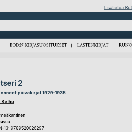
Lisätietoa Bo
BOD:N KIRJASUOSITUKSET
LASTENKIRJAT
RUNO
tseri 2
onneet päiväkirjat 1929-1935
i Kelho
meäkantinen
sivua
N-13: 9789528026297