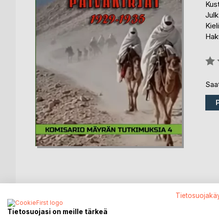
Kus
Julk
Kiel
Haku
Arvo
0%
Saat
KUVAUS
KIRJAILIJA
LEHDISTÖARV
Tietosuojakä
Tietosuojasi on meille tärkeä