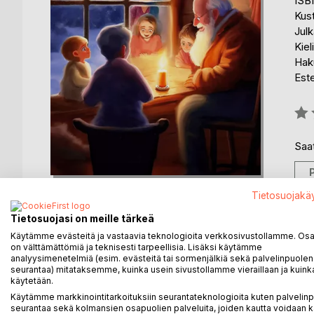
ISB
Kus
Julk
Kiel
Haku
Est
Arvo
0%
Saat
Tietosuojakä
Tietosuojasi on meille tärkeä
Käytämme evästeitä ja vastaavia teknologioita verkkosivustollamme. Osa 
KUVAUS
KIRJAILIJA
LEHDISTÖARV
on välttämättömiä ja teknisesti tarpeellisia. Lisäksi käytämme
analyysimenetelmiä (esim. evästeitä tai sormenjälkiä sekä palvelinpuolen
seurantaa) mitataksemme, kuinka usein sivustollamme vieraillaan ja kuinka
käytetään.
Kirja sisältää viisi jouluaiheista ja yhden prinsess
lähettänyt postitse aina yhden sadun kaukana asuv
Käytämme markkinointitarkoituksiin seurantateknologioita kuten palvelin
seurantaa sekä kolmansien osapuolien palveluita, joiden kautta voidaan k
joulusadut. Ne ovat tyyliltään perinteisiä, kiehtovia 