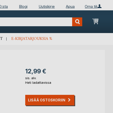
D:sta
Blogi
Uutiskirje
Apua
Oma tili
Ostosko
T
E-KIRJATARJOUKSIA %
12,99 €
sis. alv.
Heti ladattavissa
LISÄÄ OSTOSKORIIN