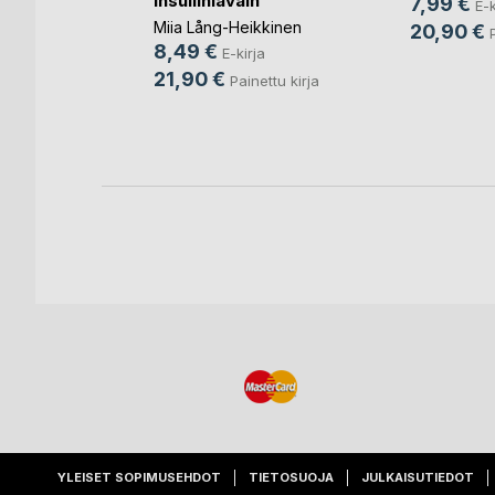
Insuliiniavain
a
7,99 €
E-k
Miia Lång-Heikkinen
ja
20,90 €
8,49 €
E-kirja
ja
21,90 €
Painettu kirja
ettu kirja
YLEISET SOPIMUSEHDOT
TIETOSUOJA
JULKAISUTIEDOT