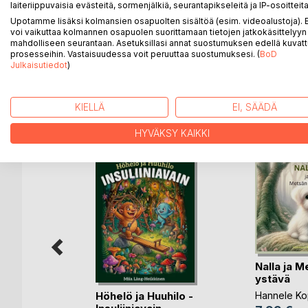
laiteriippuvaisia evästeitä, sormenjälkiä, seurantapikseleitä ja IP-osoitteita
lapset ja nuori, kaunis prinsessa. Mukaan mahtuu ma
Upotamme lisäksi kolmansien osapuolten sisältöä (esim. videoalustoja)
päättyvät aina onnellisesti.
voi vaikuttaa kolmannen osapuolen suorittamaan tietojen jatkokäsittelyyn 
mahdolliseen seurantaan. Asetuksillasi annat suostumuksen edellä kuvatt
prosesseihin. Vastaisuudessa voit peruuttaa suostumuksesi. (
BoD
Satuja elävöittävät kauttaaltaan tunnelmalliset, kaun
Julkaisutiedot
)
KIELLÄ
EI, SÄÄDÄ
LISÄÄ KIRJOJA B
o
D:L
HYVÄKSY KAIKKI
Nalla ja M
ystävä
Höhelö ja Huuhilo -
Hannele K