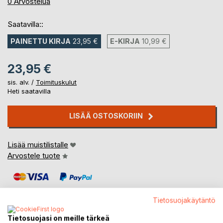
0%
0
Arvostelua
Saatavilla::
PAINETTU KIRJA
23,95 €
E-KIRJA
10,99 €
23,95 €
sis. alv. /
Toimituskulut
Heti saatavilla
LISÄÄ OSTOSKORIIN
Lisää muistilistalle
Arvostele tuote
Tietosuojakäytäntö
Tietosuojasi on meille tärkeä