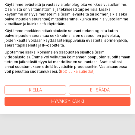
Käytämme evästeitä ja vastaavia teknologioita verkkosivustollamme.
KUVAUS
Osa niistä on välttämättömiä ja teknisesti tarpeellisia. Lisäksi
käytämme analyysimenetelmiä (esim. evästeitä tai sormenjälkiä sekä
palvelinpuolen seurantaa) mitataksemme, kuinka usein sivustollamme
Omiin kokemuksiin perustuva runokuvaelma Paanajärven
vieraillaan ja kuinka sitä käytetään.
luonnonpuiston luontoelämyksistä ja tunnelmista värikuvien
Käytämme markkinointitarkoituksiin seurantateknologioita kuten
kera.
palvelinpuolen seurantaa sekä kolmansien osapuolien palveluita,
joiden kautta voidaan käyttää laiteriippuvaisia evästeitä, sormenjälkiä,
seurantapikseleitä ja IP-osoitteita.
Runokirja on kunnianosoitus isiemme menetetyn synnyin- ja
Upotamme lisäksi kolmansien osapuolten sisältöä (esim.
kotiseudun luonnonsuojelutoimenpiteille.
videoalustoja). Emme voi vaikuttaa kolmannen osapuolen suorittamaan
tietojen jatkokäsittelyyn tai mahdolliseen seurantaan. Asetuksillasi
annat suostumuksen edellä kuvattuihin prosesseihin. Vastaisuudessa
KIRJAILIJA
voit peruuttaa suostumuksesi. (
BoD Julkaisutiedot
)
LEHDISTÖARVOSTELUT
KIELLÄ
EI, SÄÄDÄ
HYVÄKSY KAIKKI
LUKIJA-ARVOSTELUT