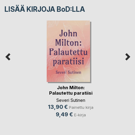
LISÄÄ KIRJOJA B
o
D:LLA
John Milton:
Palautettu paratiisi
Severi Sutinen
13,90 €
Painettu kirja
9,49 €
E-kirja