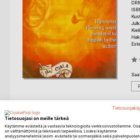
DRM
ISB
Kus
Julk
Kiel
Hak
Est
Arvo
0%
Saat
Tietosuojakä
KUVAUS
KIRJAILIJA
LEHDISTÖARV
Tietosuojasi on meille tärkeä
Käytämme evästeitä ja vastaavia teknologioita verkkosivustollamme. Osa 
Notes of a summer in captivity: Overbite tells a s
on välttämättömiä ja teknisesti tarpeellisia. Lisäksi käytämme
impossibleness.
analyysimenetelmiä (esim. evästeitä tai sormenjälkiä sekä palvelinpuolen