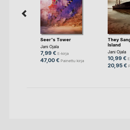
Seer's Tower
They Sang
Island
t
Jani Ojala
Jani Ojala
7,99 €
a Järvelä
,
E-kirja
10,99 €
E
47,00 €
Painettu kirja
20,95 €
ja
P
ettu kirja