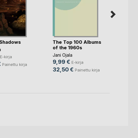
 Shadows
The Top 100 Albums
The T
of the 1960s
of th
a
Jani Ojala
Jani Oj
E-kirja
9,99 €
9,99
E-kirja
€
Painettu kirja
32,50 €
21,9
Painettu kirja