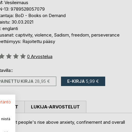
: Vesileimaus
N-13: 9789528057079
tantaja: BoD - Books on Demand
aistu: 30.03.2021
i: englanti
usanat: captivity, violence, Sadism, freedom, perseverance
eettömyys: Rajoitettu pääsy
stelu::
0
Arvostelua
avilla::
PAINETTU KIRJA
28,95 €
E-KIRJA
5,99 €
ytäntö
OSTELUT
LUKIJA-ARVOSTELUT
niistä
tory about people's rise above anxiety, confinement and overall