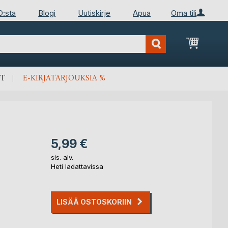
D:sta
Blogi
Uutiskirje
Apua
Oma tili
Ostosko
T
E-KIRJATARJOUKSIA %
5,99 €
sis. alv.
Heti ladattavissa
LISÄÄ OSTOSKORIIN