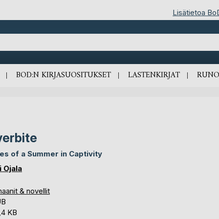
Lisätietoa Bo
BOD:N KIRJASUOSITUKSET
LASTENKIRJAT
RUNO
erbite
es of a Summer in Captivity
i Ojala
anit & novellit
UB
,4 KB