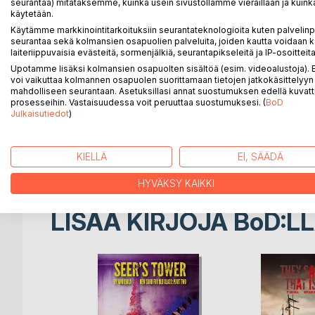
seurantaa) mitataksemme, kuinka usein sivustollamme vieraillaan ja kuinka
käytetään.
In the summer of 2013, four criminals escape from a
Käytämme markkinointitarkoituksiin seurantateknologioita kuten palvelin
poisoned. Walking along a field in the moments righ
seurantaa sekä kolmansien osapuolien palveluita, joiden kautta voidaan k
lawyer, Gabriel. They wonder if they've been save
laiteriippuvaisia evästeitä, sormenjälkiä, seurantapikseleitä ja IP-osoitteita
details about the Sundberg-brothers -- the criminal
Upotamme lisäksi kolmansien osapuolten sisältöä (esim. videoalustoja)
voi vaikuttaa kolmannen osapuolen suorittamaan tietojen jatkokäsittelyyn 
mahdolliseen seurantaan. Asetuksillasi annat suostumuksen edellä kuvatt
Years ago the Sundberg-brothers escaped home, an
prosesseihin. Vastaisuudessa voit peruuttaa suostumuksesi. (
BoD
they've been passively channeling their hatred and 
Julkaisutiedot
)
The journey Jorma, Matti, Petri and Sami set out o
until they start slowly finding themselves through s
KIELLÄ
EI, SÄÄDÄ
HYVÄKSY KAIKKI
LISÄÄ KIRJOJA B
o
D:L