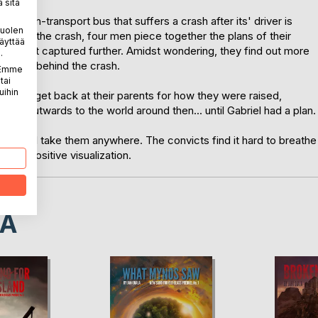
 sitä
 prison-transport bus that suffers a crash after its' driver is
puolen
t after the crash, four men piece together the plans of their
äyttää
d or just captured further. Amidst wondering, they find out more
.
 entity behind the crash.
. Emme
tai
uihin
d to get back at their parents for how they were raised,
pain outwards to the world around then... until Gabriel had a plan.
n, could take them anywhere. The convicts find it hard to breathe
imple positive visualization.
LA