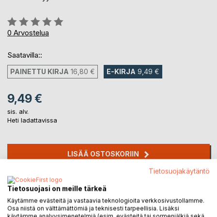
Arvostelu::
0%
0
Arvostelua
Saatavilla::
PAINETTU KIRJA
16,80 €
E-KIRJA
9,49 €
9,49 €
sis. alv.
Heti ladattavissa
LISÄÄ OSTOSKORIIN
Tietosuojakäytäntö
Lisää muistilistalle
Tietosuojasi on meille tärkeä
Arvostele tuote
Käytämme evästeitä ja vastaavia teknologioita verkkosivustollamme.
Osa niistä on välttämättömiä ja teknisesti tarpeellisia. Lisäksi
käytämme analyysimenetelmiä (esim. evästeitä tai sormenjälkiä sekä