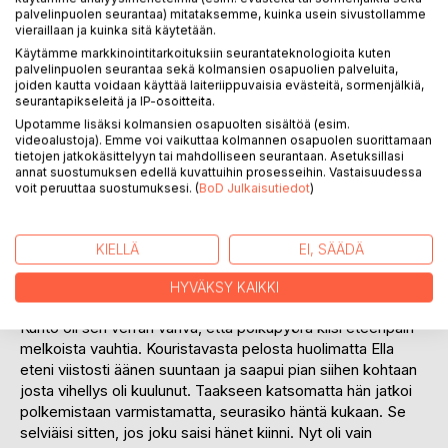
palvelinpuolen seurantaa) mitataksemme, kuinka usein sivustollamme
vieraillaan ja kuinka sitä käytetään.
Käytämme markkinointitarkoituksiin seurantateknologioita kuten
palvelinpuolen seurantaa sekä kolmansien osapuolien palveluita,
joiden kautta voidaan käyttää laiteriippuvaisia evästeitä, sormenjälkiä,
KUVAUS
seurantapikseleitä ja IP-osoitteita.
Upotamme lisäksi kolmansien osapuolten sisältöä (esim.
videoalustoja). Emme voi vaikuttaa kolmannen osapuolen suorittamaan
tietojen jatkokäsittelyyn tai mahdolliseen seurantaan. Asetuksillasi
Tosikertomus vie lukijansa keskelle jännittäviä hetkiä. Kirja
annat suostumuksen edellä kuvattuihin prosesseihin. Vastaisuudessa
on Opiskelijan uskontunnustus -kirjan jatko-osa.
voit peruuttaa suostumuksesi. (
BoD Julkaisutiedot
)
Kirjassa esiintyvien henkilöiden nimet on muutettu
henkilöiden suojaamiseksi.
----------------------------------
KIELLÄ
EI, SÄÄDÄ
Katkelma kirjasta:
Nyt oli metsässä jotakin hyvin pahaenteistä. Olisiko
HYVÄKSY KAIKKI
kenelläkään metsurilla noin vahvat keuhkot?
Kunto oli sen verran vahva, että polkupyörä kiisi eteenpäin
melkoista vauhtia. Kouristavasta pelosta huolimatta Ella
eteni viistosti äänen suuntaan ja saapui pian siihen kohtaan
josta vihellys oli kuulunut. Taakseen katsomatta hän jatkoi
polkemistaan varmistamatta, seurasiko häntä kukaan. Se
selviäisi sitten, jos joku saisi hänet kiinni. Nyt oli vain