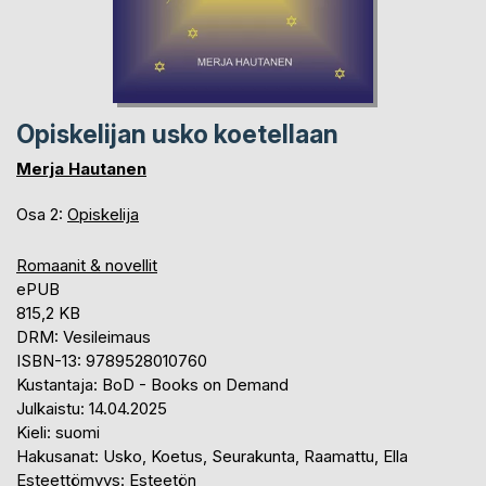
Opiskelijan usko koetellaan
Merja Hautanen
Osa 2:
Opiskelija
Romaanit & novellit
ePUB
815,2 KB
DRM: Vesileimaus
ISBN-13: 9789528010760
Kustantaja: BoD - Books on Demand
Julkaistu: 14.04.2025
Kieli: suomi
Hakusanat: Usko, Koetus, Seurakunta, Raamattu, Ella
Esteettömyys: Esteetön