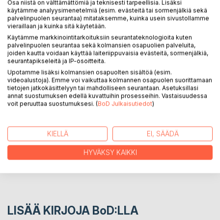
Osa niistä on välttämättömiä ja teknisesti tarpeellisia. Lisäksi
käytämme analyysimenetelmiä (esim. evästeitä tai sormenjälkiä sekä
palvelinpuolen seurantaa) mitataksemme, kuinka usein sivustollamme
In this story you get to know who collects - and why -
vieraillaan ja kuinka sitä käytetään.
children's fallen milkteeth, and where they end up to.
Käytämme markkinointitarkoituksiin seurantateknologioita kuten
A seven-year-old boy named Jason Mills with Betty the
palvelinpuolen seurantaa sekä kolmansien osapuolien palveluita,
Pine Beetle flies to the homeland`s of the tooth trolls aka
joiden kautta voidaan käyttää laiteriippuvaisia evästeitä, sormenjälkiä,
seurantapikseleitä ja IP-osoitteita.
Geonogs and the tooth fairies aka Ferryetas.
Upotamme lisäksi kolmansien osapuolten sisältöä (esim.
videoalustoja). Emme voi vaikuttaa kolmannen osapuolen suorittamaan
tietojen jatkokäsittelyyn tai mahdolliseen seurantaan. Asetuksillasi
KIRJAILIJA
annat suostumuksen edellä kuvattuihin prosesseihin. Vastaisuudessa
voit peruuttaa suostumuksesi. (
BoD Julkaisutiedot
)
LEHDISTÖARVOSTELUT
KIELLÄ
EI, SÄÄDÄ
LUKIJA-ARVOSTELUT
HYVÄKSY KAIKKI
LISÄÄ KIRJOJA B
o
D:LLA