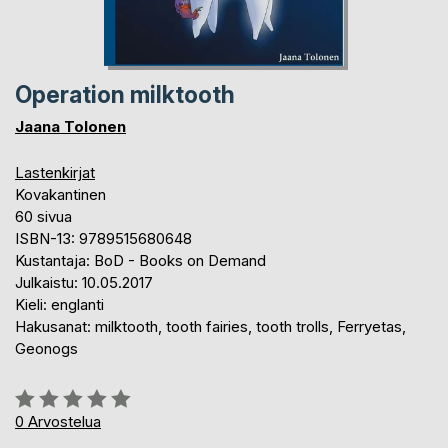
Operation milktooth
Jaana Tolonen
Lastenkirjat
Kovakantinen
60 sivua
ISBN-13: 9789515680648
Kustantaja: BoD - Books on Demand
Julkaistu: 10.05.2017
Kieli: englanti
Hakusanat: milktooth, tooth fairies, tooth trolls, Ferryetas,
Geonogs
Arvostelu::
0%
0
Arvostelua