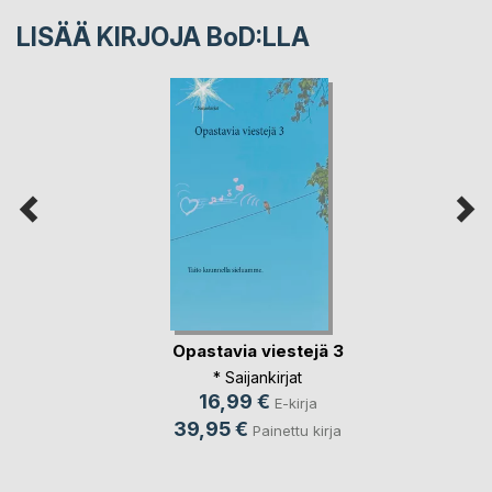
LISÄÄ KIRJOJA B
o
D:LLA
Opastavia viestejä 3
* Saijankirjat
16,99 €
E-kirja
39,95 €
Painettu kirja