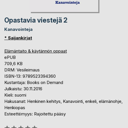
Opastavia viestejä 2
Kanavointeja
* Saijankirjat
Elämäntaito & käytännön oppaat
ePUB
709,6 KB
DRM: Vesileimaus
ISBN-13: 9789523394360
Kustantaja: Books on Demand
Julkaistu: 30.11.2016
Kieli: suomi
Hakusanat: Henkinen kehitys, Kanavointi, enkeli, elämänohje,
Henkiopas
Esteettömyys: Rajoitettu pääsy
Arvostelu::