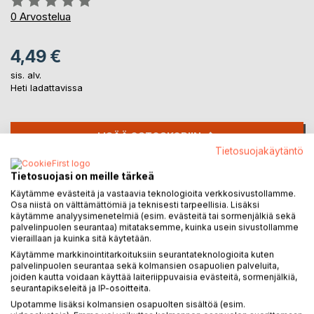
0%
0
Arvostelua
4,49 €
sis. alv.
Heti ladattavissa
LISÄÄ OSTOSKORIIN
Tietosuojakäytäntö
Lisää muistilistalle
Tietosuojasi on meille tärkeä
Arvostele tuote
Käytämme evästeitä ja vastaavia teknologioita verkkosivustollamme.
Osa niistä on välttämättömiä ja teknisesti tarpeellisia. Lisäksi
käytämme analyysimenetelmiä (esim. evästeitä tai sormenjälkiä sekä
palvelinpuolen seurantaa) mitataksemme, kuinka usein sivustollamme
vieraillaan ja kuinka sitä käytetään.
Käytämme markkinointitarkoituksiin seurantateknologioita kuten
palvelinpuolen seurantaa sekä kolmansien osapuolien palveluita,
joiden kautta voidaan käyttää laiteriippuvaisia evästeitä, sormenjälkiä,
seurantapikseleitä ja IP-osoitteita.
KUVAUS
Upotamme lisäksi kolmansien osapuolten sisältöä (esim.