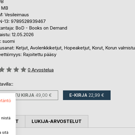
UB
4 MB
: Vesileimaus
N-13: 9789528939467
tantaja: BoD - Books on Demand
aistu: 12.05.2026
i: suomi
sanat: Ketjut, Avolenkkiketjut, Hopeaketjut, Korut, Korun valmist
eettömyys: Rajoitettu pääsy
stelu::
0
Arvostelua
avilla::
PAINETTU KIRJA
49,00 €
E-KIRJA
22,99 €
ytäntö
niistä
OSTELUT
LUKIJA-ARVOSTELUT
 sitä