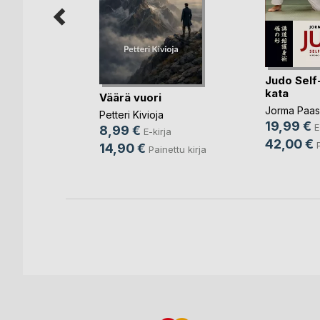
n
nettu kirja
Judo Self
kata
Väärä vuori
Jorma Paas
Petteri Kivioja
19,99 €
E
8,99 €
E-kirja
42,00 €
14,90 €
Painettu kirja