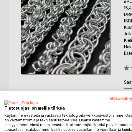
eP
15,
DRM
ISB
Kus
Julk
Kiel
Haku
Est
Arvo
0%
Saat
Tietosuojakä
Tietosuojasi on meille tärkeä
Käytämme evästeitä ja vastaavia teknologioita verkkosivustollamme. Osa 
KUVAUS
KIRJAILIJA
LEHDISTÖARV
on välttämättömiä ja teknisesti tarpeellisia. Lisäksi käytämme
analyysimenetelmiä (esim. evästeitä tai sormenjälkiä sekä palvelinpuolen
seurantaa) mitataksemme, kuinka usein sivustollamme vieraillaan ja kuinka