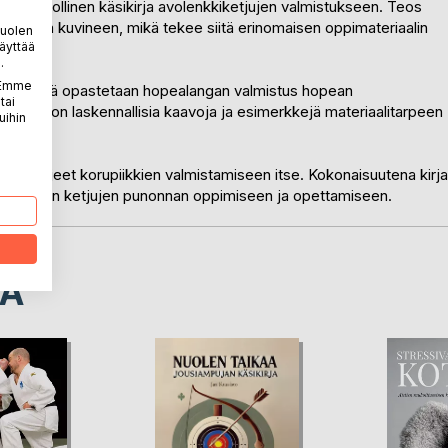
 havainnollinen käsikirja avolenkkiketjujen valmistukseen. Teos
eineen ja kuvineen, mikä tekee siitä erinomaisen oppimateriaalin
puolen
äyttää
ajille.
.
. Emme
riaalit, sekä opastetaan hopealangan valmistus hopean
tai
. Mukana on laskennallisia kaavoja ja esimerkkejä materiaalitarpeen
uihin
en ja ohjeet korupiikkien valmistamiseen itse. Kokonaisuutena kirja
naisuuden ketjujen punonnan oppimiseen ja opettamiseen.
LA