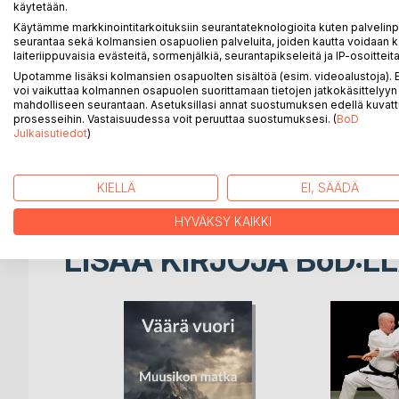
Opas ketjujen punontaan on selkeä ja visuaalisesti
käytetään.
esittelee kymmeniä ketjumalleja vaiheittaisine ohj
Käytämme markkinointitarkoituksiin seurantateknologioita kuten palvelin
seurantaa sekä kolmansien osapuolien palveluita, joiden kautta voidaan k
sekä koruharrastajille että alan opiskelijoille ja opett
laiteriippuvaisia evästeitä, sormenjälkiä, seurantapikseleitä ja IP-osoitteita
Upotamme lisäksi kolmansien osapuolten sisältöä (esim. videoalustoja)
Kirjassa käydään läpi tarvittavat työkalut ja mate
voi vaikuttaa kolmannen osapuolen suorittamaan tietojen jatkokäsittelyyn 
sulattamisesta lähtien, aina valmiiksi langaksi asti
mahdolliseen seurantaan. Asetuksillasi annat suostumuksen edellä kuvatt
arviointiin.
prosesseihin. Vastaisuudessa voit peruuttaa suostumuksesi. (
BoD
Julkaisutiedot
)
Lisäksi teos sisältää vinkkejä helmien yhdistämise
tarjoaa ammattitasoisen, käytännönläheisen koko
KIELLÄ
EI, SÄÄDÄ
HYVÄKSY KAIKKI
LISÄÄ KIRJOJA B
o
D:L