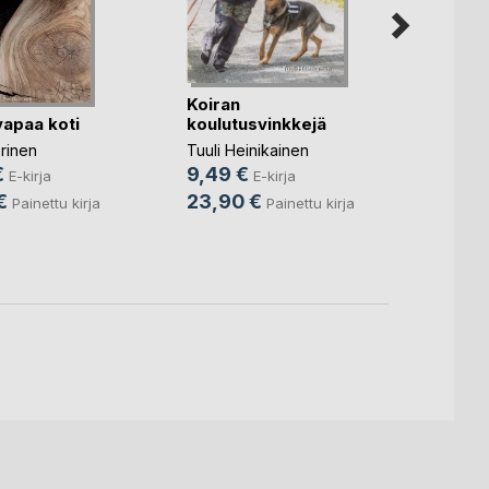
Koiran
vapaa koti
koulutusvinkkejä
Nosta
rinen
Tuuli Heinikainen
miesar
€
9,49 €
E-kirja
E-kirja
Aulis 
€
23,90 €
Painettu kirja
Painettu kirja
6,99
18,2