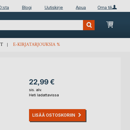
D:sta
Blogi
Uutiskirje
Apua
Oma tili
Ostosko
T
E-KIRJATARJOUKSIA %
22,99 €
sis. alv.
Heti ladattavissa
LISÄÄ OSTOSKORIIN