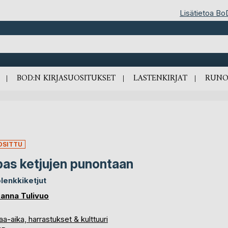
Lisätietoa Bo
BOD:N KIRJASUOSITUKSET
LASTENKIRJAT
RUNO
OSITTU
as ketjujen punontaan
lenkkiketjut
anna Tulivuo
a-aika, harrastukset & kulttuuri