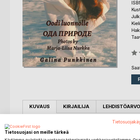
ISB
Kus
Julk
Kiel
Haku
Taav
Arvo
0%
Saat
KUVAUS
KIRJAILIJA
LEHDISTÖARV
Tietosuojakä
Valokuvakirja satumaisesta luonnosta ja hulmuavist
A photo book about fabulous nature and flying hair
Tietosuojasi on meille tärkeä
Käytämme evästeitä ja vastaavia teknologioita verkkosivustollamme. Osa 