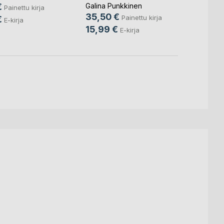
m(...)
vselenno(...)
Galina
€
Galina Punkkinen
Painettu kirja
36,5
35,50 €
Painettu kirja
€
E-kirja
14,9
15,99 €
E-kirja