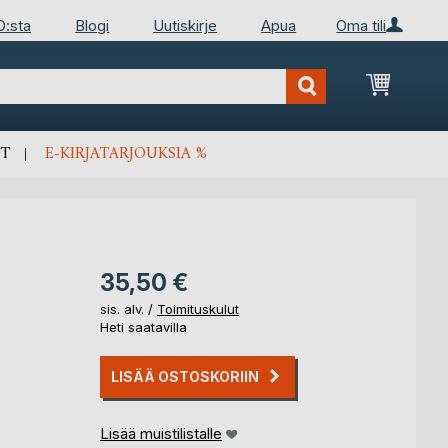
D:sta
Blogi
Uutiskirje
Apua
Oma tili
Ostosko
T
E-KIRJATARJOUKSIA %
35,50 €
sis. alv. /
Toimituskulut
Heti saatavilla
LISÄÄ OSTOSKORIIN
Lisää muistilistalle