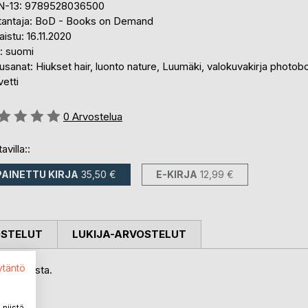
N-13: 9789528036500
tantaja: BoD - Books on Demand
aistu: 16.11.2020
i: suomi
sanat: Hiukset hair, luonto nature, Luumäki, valokuvakirja photob
etti
stelu::
0
Arvostelua
avilla::
PAINETTU KIRJA
35,50 €
E-KIRJA
12,99 €
OSTELUT
LUKIJA-ARVOSTELUT
ytäntö
a hiuksista.
.
niistä