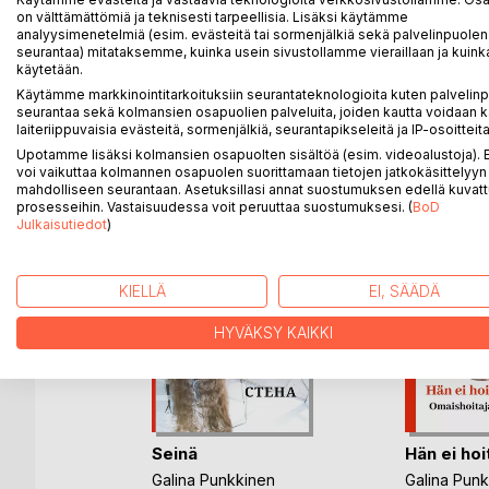
Valokuvat: Marja-Liisa Nurkka
on välttämättömiä ja teknisesti tarpeellisia. Lisäksi käytämme
Malli: Galina Punkkinen
analyysimenetelmiä (esim. evästeitä tai sormenjälkiä sekä palvelinpuolen
seurantaa) mitataksemme, kuinka usein sivustollamme vieraillaan ja kuinka
Luonto: Luumäki, Taavetti, Finland
käytetään.
Käytämme markkinointitarkoituksiin seurantateknologioita kuten palvelin
seurantaa sekä kolmansien osapuolien palveluita, joiden kautta voidaan k
laiteriippuvaisia evästeitä, sormenjälkiä, seurantapikseleitä ja IP-osoitteita
LISÄÄ KIRJOJA B
o
D:L
Upotamme lisäksi kolmansien osapuolten sisältöä (esim. videoalustoja)
voi vaikuttaa kolmannen osapuolen suorittamaan tietojen jatkokäsittelyyn 
mahdolliseen seurantaan. Asetuksillasi annat suostumuksen edellä kuvatt
prosesseihin. Vastaisuudessa voit peruuttaa suostumuksesi. (
BoD
Julkaisutiedot
)
KIELLÄ
EI, SÄÄDÄ
HYVÄKSY KAIKKI
ki
,
Inka
Seinä
Hän ei hoi
ettu kirja
Galina Punkkinen
Galina Pun
rja