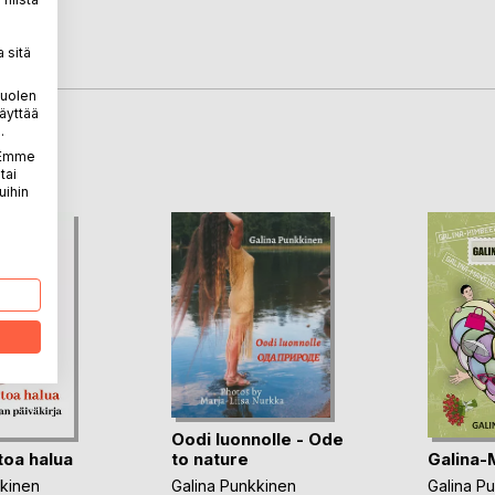
 sitä
puolen
äyttää
.
LA
. Emme
tai
uihin
Oodi luonnolle - Ode
toa halua
Galina-
to nature
kkinen
Galina P
Galina Punkkinen