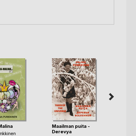
Taave
Malina
Maailman puita -
Galina
Derevya
unkkinen