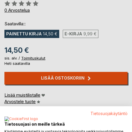
Arvostelu::
0%
0
Arvostelua
Saatavilla::
PAINETTU KIRJA
14,50 €
E-KIRJA
9,99 €
14,50 €
sis. alv. /
Toimituskulut
Heti saatavilla
LISÄÄ OSTOSKORIIN
Lisää muistilistalle
Arvostele tuote
Tietosuojakäytäntö
Tietosuojasi on meille tärkeä
Käytämme evästeitä ja vastaavia teknologioita verkkosivustollamme.