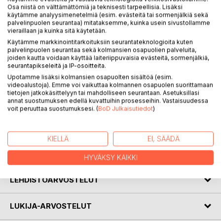
Osa niistä on välttämättömiä ja teknisesti tarpeellisia. Lisäksi
käytämme analyysimenetelmiä (esim. evästeitä tai sormenjälkiä sekä
palvelinpuolen seurantaa) mitataksemme, kuinka usein sivustollamme
KUVAUS
vieraillaan ja kuinka sitä käytetään.
Käytämme markkinointitarkoituksiin seurantateknologioita kuten
palvelinpuolen seurantaa sekä kolmansien osapuolien palveluita,
Filosofinen ontologia tarkastelee inhimillisen olemassaolon
joiden kautta voidaan käyttää laiteriippuvaisia evästeitä, sormenjälkiä,
perustaa. Käsillä olevassa työssä lähtökohdaksi otetaan se
seurantapikseleitä ja IP-osoitteita.
tosiasia, että ihminen ei voi olla ihminen ilman kasvatusta.
Upotamme lisäksi kolmansien osapuolten sisältöä (esim.
Teoksen viides, uudistettu painos esittelee lukijalle mm.
videoalustoja). Emme voi vaikuttaa kolmannen osapuolen suorittamaan
tietojen jatkokäsittelyyn tai mahdolliseen seurantaan. Asetuksillasi
antropologisen peruskokemuksen, alkudialogin ja
annat suostumuksen edellä kuvattuihin prosesseihin. Vastaisuudessa
pedagogisen jatkumon käsitteet, jotka auttavat
voit peruuttaa suostumuksesi. (
BoD Julkaisutiedot
)
hahmottamaan ihmisyyttä sekä kasvatuksen
kokonaiskenttää ihmisyydessä.
KIELLÄ
EI, SÄÄDÄ
KIRJAILIJA
HYVÄKSY KAIKKI
LEHDISTÖARVOSTELUT
LUKIJA-ARVOSTELUT