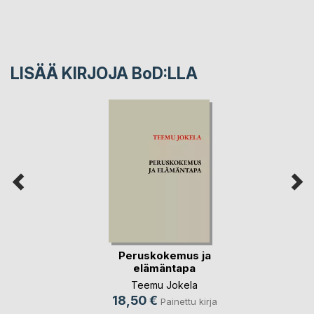
LISÄÄ KIRJOJA B
o
D:LLA
Peruskokemus ja
elämäntapa
Teemu Jokela
18,50 €
Painettu kirja