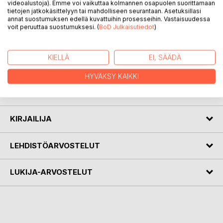
videoalustoja). Emme voi vaikuttaa kolmannen osapuolen suorittamaan
tietojen jatkokäsittelyyn tai mahdolliseen seurantaan. Asetuksillasi
annat suostumuksen edellä kuvattuihin prosesseihin. Vastaisuudessa
voit peruuttaa suostumuksesi. (
BoD Julkaisutiedot
)
KUVAUS
KIELLÄ
EI, SÄÄDÄ
Olen tehnyt elämäntyöni perhepäivähoitajana. Kirjani kertoo
muistoja siltä ajalta sekä elämästäni viiden lapsen äitinä,
HYVÄKSY KAIKKI
yhdeksän lapsen mummona ja kahden lapsen
isomummona. Mukana on myös luonto- ja matkatarinoita.
KIRJAILIJA
LEHDISTÖARVOSTELUT
LUKIJA-ARVOSTELUT