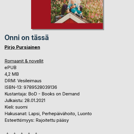
Onni on tässä
Pirjo Pursiainen
Romaanit & novellit
ePUB
4,2 MB
DRM: Vesileimaus
ISBN-13: 9789528039136
Kustantaja: BoD - Books on Demand
Julkaistu: 28.01.2021
Kieli: suomi
Hakusanat: Lapsi, Perhepäivähoito, Luonto
Esteettömyys: Rajoitettu pääsy
Arvostelu::