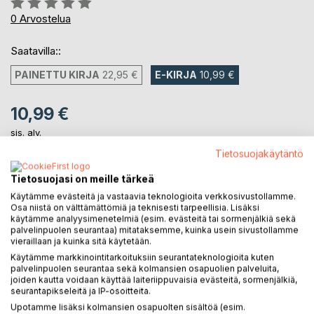
0%
0
Arvostelua
Saatavilla::
PAINETTU KIRJA
22,95 €
E-KIRJA
10,99 €
10,99 €
sis. alv.
Heti ladattavissa
Tietosuojakäytäntö
Tietosuojasi on meille tärkeä
LISÄÄ OSTOSKORIIN
Käytämme evästeitä ja vastaavia teknologioita verkkosivustollamme.
Osa niistä on välttämättömiä ja teknisesti tarpeellisia. Lisäksi
käytämme analyysimenetelmiä (esim. evästeitä tai sormenjälkiä sekä
palvelinpuolen seurantaa) mitataksemme, kuinka usein sivustollamme
Lisää muistilistalle
vieraillaan ja kuinka sitä käytetään.
Arvostele tuote
Käytämme markkinointitarkoituksiin seurantateknologioita kuten
palvelinpuolen seurantaa sekä kolmansien osapuolien palveluita,
joiden kautta voidaan käyttää laiteriippuvaisia evästeitä, sormenjälkiä,
seurantapikseleitä ja IP-osoitteita.
Upotamme lisäksi kolmansien osapuolten sisältöä (esim.