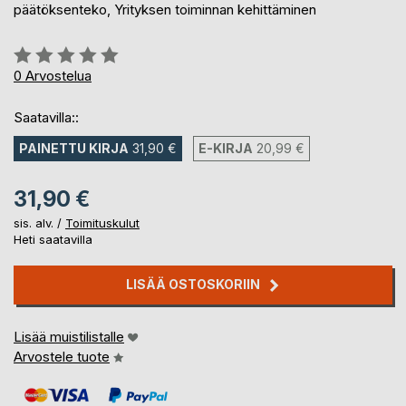
päätöksenteko, Yrityksen toiminnan kehittäminen
Arvostelu::
0%
0
Arvostelua
Saatavilla::
PAINETTU KIRJA
31,90 €
E-KIRJA
20,99 €
31,90 €
sis. alv. /
Toimituskulut
Heti saatavilla
LISÄÄ OSTOSKORIIN
Lisää muistilistalle
Arvostele tuote