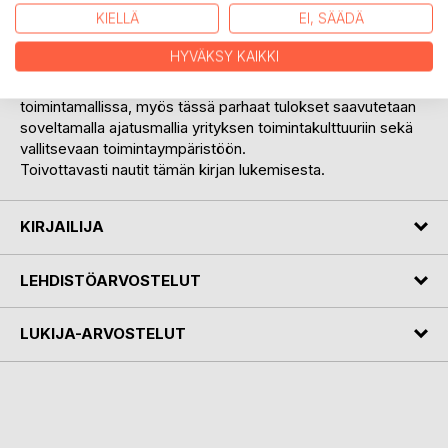
kustannustehokkuuden edistämisessä sekä työyhteisön
KIELLÄ
EI, SÄÄDÄ
siiloutumisen vähentämisessä.
Suosittelenkin ketä tahansa tämän kirjan lukijaa miettimään,
HYVÄKSY KAIKKI
miten näitä asioita voi hyödyntää omassa työssä ja myös
hyödyntämään näitä oppeja. Mutta, kuten missä tahansa
toimintamallissa, myös tässä parhaat tulokset saavutetaan
soveltamalla ajatusmallia yrityksen toimintakulttuuriin sekä
vallitsevaan toimintaympäristöön.
Toivottavasti nautit tämän kirjan lukemisesta.
KIRJAILIJA
LEHDISTÖARVOSTELUT
LUKIJA-ARVOSTELUT