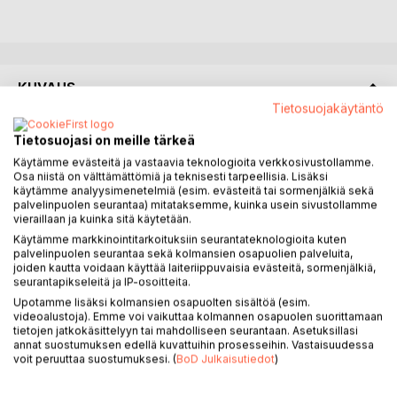
KUVAUS
Tietosuojakäytäntö
Oletko koskaan liike-elämässä törmännyt tilanteeseen,
Tietosuojasi on meille tärkeä
jossa päätöksenteon taloudellisena perusteena mietitään
Käytämme evästeitä ja vastaavia teknologioita verkkosivustollamme.
vain hintalappua tai muuta näkyvää kustannusta, mutta ei
Osa niistä on välttämättömiä ja teknisesti tarpeellisia. Lisäksi
käytämme analyysimenetelmiä (esim. evästeitä tai sormenjälkiä sekä
tunnisteta, mitä muita kuluja tai säästöjä mikäkin päätös
palvelinpuolen seurantaa) mitataksemme, kuinka usein sivustollamme
aiheuttaa? Tai tilanteeseen, jossa osaoptimoidaan
vieraillaan ja kuinka sitä käytetään.
budjettien välillä taloudellisen tuloksen kustannuksella? Tai
Käytämme markkinointitarkoituksiin seurantateknologioita kuten
miettinyt, olisiko tässä vaikeassa taloudellisessa tilanteessa
palvelinpuolen seurantaa sekä kolmansien osapuolien palveluita,
muitakin ratkaisuja parantaa toiminnan kannattavuutta kuin
joiden kautta voidaan käyttää laiteriippuvaisia evästeitä, sormenjälkiä,
seurantapikseleitä ja IP-osoitteita.
lomautukset tai irtisanomiset?
Upotamme lisäksi kolmansien osapuolten sisältöä (esim.
Yksi vastauksista tähän on omistamisten
videoalustoja). Emme voi vaikuttaa kolmannen osapuolen suorittamaan
kokonaiskustannusten ajatusmalli, eli TCO - Total Cost of
tietojen jatkokäsittelyyn tai mahdolliseen seurantaan. Asetuksillasi
Ownership. Sen lisäksi, että tämä malli antaa selkeän
annat suostumuksen edellä kuvattuihin prosesseihin. Vastaisuudessa
voit peruuttaa suostumuksesi. (
BoD Julkaisutiedot
)
rakenteen yksittäisten hankintojen kustannuserille, sitä
voidaan hyödyntää esimerkiksi toimistotyön