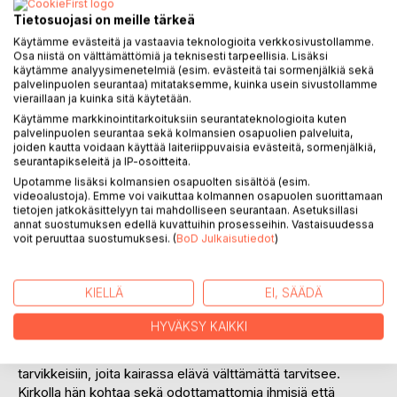
Arvostele tuote
Tietosuojasi on meille tärkeä
Käytämme evästeitä ja vastaavia teknologioita verkkosivustollamme.
Osa niistä on välttämättömiä ja teknisesti tarpeellisia. Lisäksi
käytämme analyysimenetelmiä (esim. evästeitä tai sormenjälkiä sekä
palvelinpuolen seurantaa) mitataksemme, kuinka usein sivustollamme
vieraillaan ja kuinka sitä käytetään.
Käytämme markkinointitarkoituksiin seurantateknologioita kuten
palvelinpuolen seurantaa sekä kolmansien osapuolien palveluita,
KUVAUS
joiden kautta voidaan käyttää laiteriippuvaisia evästeitä, sormenjälkiä,
seurantapikseleitä ja IP-osoitteita.
Upotamme lisäksi kolmansien osapuolten sisältöä (esim.
Oman elämänsä erakko on tarina Antte Akkimuksesta,
videoalustoja). Emme voi vaikuttaa kolmannen osapuolen suorittamaan
miehestä, joka on jättänyt yhteiskunnan ja muuttanut
tietojen jatkokäsittelyyn tai mahdolliseen seurantaan. Asetuksillasi
erakoksi Pohjois-Suomen erämaahan. Kirjassa seurataan
annat suostumuksen edellä kuvattuihin prosesseihin. Vastaisuudessa
voit peruuttaa suostumuksesi. (
BoD Julkaisutiedot
)
hänen arkeaan kairassa - metsästystä, kalastusta,
kamppailua olemassa olosta - mutta myös hänen
pohdintojaan elämästä, yhteiskunnasta ja yksinäisyydestä.
KIELLÄ
EI, SÄÄDÄ
Ei Antte aivan yksin kairassa kuitenkaan kulje, onhan hänellä
seuranaan ihmisen paras ystävä, Manne-koira.
HYVÄKSY KAIKKI
Tarinan vauhti kiihtyy, kun Antte lähtee pitkälle talvimatkalle
lähimpään kylään vaihtamaan luonnontuotteitaan
tarvikkeisiin, joita kairassa elävä välttämättä tarvitsee.
Kirkolla hän kohtaa sekä odottamattomia ihmisiä että