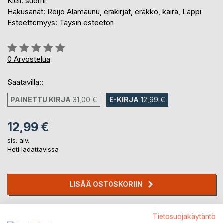
Kieli: suomi
Hakusanat: Reijo Alamaunu, eräkirjat, erakko, kaira, Lappi
Esteettömyys: Täysin esteetön
Arvostelu::
0%
0
Arvostelua
Saatavilla::
PAINETTU KIRJA
31,00 €
E-KIRJA
12,99 €
12,99 €
sis. alv.
Heti ladattavissa
LISÄÄ OSTOSKORIIN
Lisää muistilistalle
Tietosuojakäytäntö