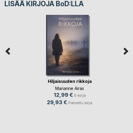
LISÄÄ KIRJOJA B
o
D:LLA
Hiljaisuuden rikkoja
Marianne Airas
12,99 €
E-kirja
29,93 €
Painettu kirja