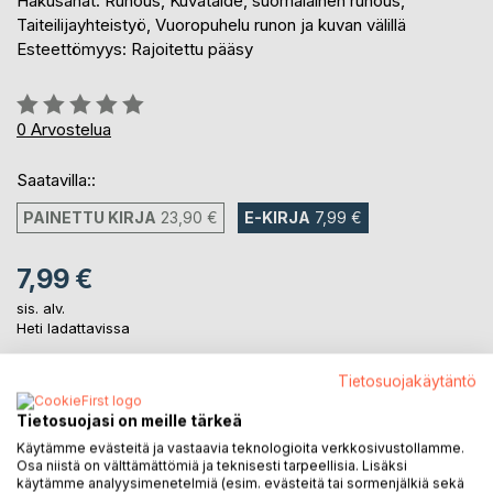
Hakusanat: Runous, Kuvataide, suomalainen runous,
Taiteilijayhteistyö, Vuoropuhelu runon ja kuvan välillä
Esteettömyys: Rajoitettu pääsy
Arvostelu::
0%
0
Arvostelua
Saatavilla::
PAINETTU KIRJA
23,90 €
E-KIRJA
7,99 €
7,99 €
sis. alv.
Heti ladattavissa
Tietosuojakäytäntö
LISÄÄ OSTOSKORIIN
Tietosuojasi on meille tärkeä
Käytämme evästeitä ja vastaavia teknologioita verkkosivustollamme.
Lisää muistilistalle
Osa niistä on välttämättömiä ja teknisesti tarpeellisia. Lisäksi
käytämme analyysimenetelmiä (esim. evästeitä tai sormenjälkiä sekä
Arvostele tuote