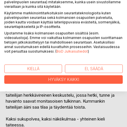
palvelinpuolen seurantaa) mitataksemme, kuinka usein sivustollamme
vieraillaan ja kuinka sitä käytetään.
Käytämme markkinointitarkoituksiin seurantateknologioita kuten
palvelinpuolen seurantaa sekä kolmansien osapuolien palveluita,
joiden kautta voidaan käyttää laiteriippuvaisia evästeitä, sormenjälkiä,
seurantapikseleitä ja IP-osoitteita.
Upotamme lisäksi kolmansien osapuolten sisältöä (esim.
videoalustoja). Emme voi vaikuttaa kolmannen osapuolen suorittamaan
tietojen jatkokäsittelyyn tai mahdolliseen seurantaan. Asetuksillasi
KUVAUS
annat suostumuksen edellä kuvattuihin prosesseihin. Vastaisuudessa
voit peruuttaa suostumuksesi. (
BoD Julkaisutiedot
)
Ole kauneuden kapellimestari on runoilija Marja-Leena
Kosken ja kuvataiteilija Elsi Kavanagh'n ensimmäinen
KIELLÄ
EI, SÄÄDÄ
varsinainen yhteisteos - vuoropuhelu sanojen ja kuvien
välillä. Useimmiten runo on ollut lähtökohta, joka on
HYVÄKSY KAIKKI
innoittanut Elsin tarttumaan siveltimeen, ja toisinaan kuva on
puolestaan antanut aiheen runolle. Näin rakentuu kahden
taiteilijan herkkävireinen keskustelu, jossa hetki, tunne ja
havainto saavat monitasoisen tulkinnan. Kummankin
taiteilijan ääni saa tilaa ja täydentää toista.
Kaksi sukupolvea, kaksi näkökulmaa - yhteinen kieli
taiteessa.