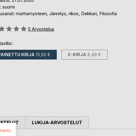
aistu: 27.07.2020
i: suomi
sanat: murhamysteeri, Jännitys, rikos, Dekkari, Filosofia
stelu::
0
Arvostelua
avilla::
PAINETTU KIRJA
13,50 €
E-KIRJA
8,49 €
OSTELUT
LUKIJA-ARVOSTELUT
ytäntö