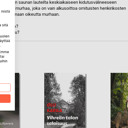
sushuvilan saunan lauteilta keskiaikaiseen kidutusvälineeseen
kimaan murhaa, joka on vain alkusoittoa omituisten henkirikosten
niistä
ää pohtimaan oikeutta murhaan.
 sitä
ivät sido?
 pelastuu?
puolen
äyttää
.
. Emme
LA
tai
uihin