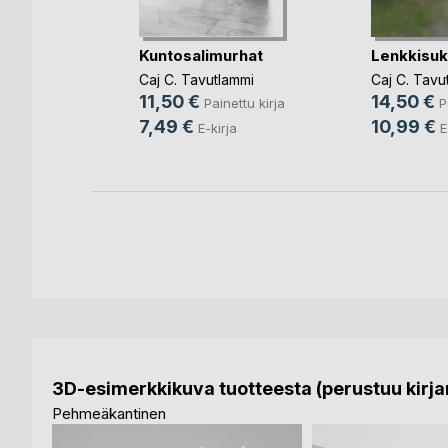
Kuntosalimurhat
Lenkkisu
nettu kirja
Caj C. Tavutlammi
Caj C. Tavu
11,50 €
14,50 €
rja
Painettu kirja
P
7,49 €
10,99 €
E-kirja
E
3D-esimerkkikuva tuotteesta (perustuu kirjan
Pehmeäkantinen