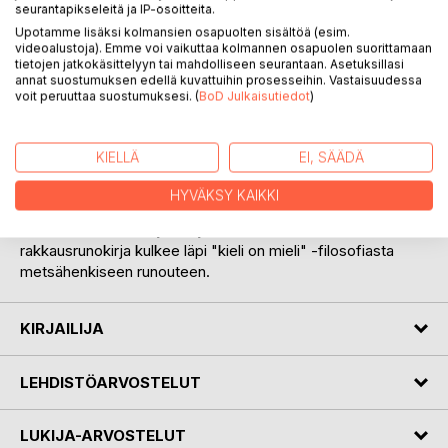
seurantapikseleitä ja IP-osoitteita.
Upotamme lisäksi kolmansien osapuolten sisältöä (esim.
videoalustoja). Emme voi vaikuttaa kolmannen osapuolen suorittamaan
tietojen jatkokäsittelyyn tai mahdolliseen seurantaan. Asetuksillasi
annat suostumuksen edellä kuvattuihin prosesseihin. Vastaisuudessa
voit peruuttaa suostumuksesi. (
BoD Julkaisutiedot
)
KUVAUS
KIELLÄ
EI, SÄÄDÄ
Mira Mink ja hänen toinen runokokoelmansa "Oi oi
HYVÄKSY KAIKKI
rakkautta" on kuvausta rakkaudesta, ihmissuhteista ja
luonnosta sekä runojen kirjoittamisesta. Toinen
rakkausrunokirja kulkee läpi "kieli on mieli" -filosofiasta
metsähenkiseen runouteen.
KIRJAILIJA
LEHDISTÖARVOSTELUT
LUKIJA-ARVOSTELUT