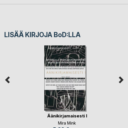
LISÄÄ KIRJOJA B
o
D:LLA
Äänikirjamaisesti I
Mira Mink