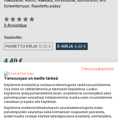
Hakusanat: Runot, Rakkaus, ihmissuhde, luontorunot, ero
Esteettömyys: Rajoitettu pääsy
Arvostelu::
0%
0
Arvostelua
Saatavilla::
PAINETTU KIRJA
12,50 €
E-KIRJA
4,49 €
4,49 €
sis. alv.
Tietosuojakäytäntö
Heti ladattavissa
Tietosuojasi on meille tärkeä
Käytämme evästeitä ja vastaavia teknologioita verkkosivustollamme.
Osa niistä on välttämättömiä ja teknisesti tarpeellisia. Lisäksi
LISÄÄ OSTOSKORIIN
käytämme analyysimenetelmiä (esim. evästeitä tai sormenjälkiä sekä
palvelinpuolen seurantaa) mitataksemme, kuinka usein sivustollamme
vieraillaan ja kuinka sitä käytetään.
Lisää muistilistalle
Käytämme markkinointitarkoituksiin seurantateknologioita kuten
Arvostele tuote
palvelinpuolen seurantaa sekä kolmansien osapuolien palveluita,
joiden kautta voidaan käyttää laiteriippuvaisia evästeitä, sormenjälkiä,