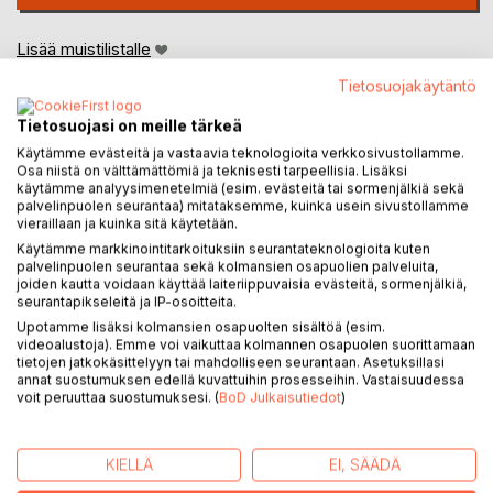
Lisää muistilistalle
Arvostele tuote
Tietosuojakäytäntö
Tietosuojasi on meille tärkeä
Käytämme evästeitä ja vastaavia teknologioita verkkosivustollamme.
Osa niistä on välttämättömiä ja teknisesti tarpeellisia. Lisäksi
käytämme analyysimenetelmiä (esim. evästeitä tai sormenjälkiä sekä
palvelinpuolen seurantaa) mitataksemme, kuinka usein sivustollamme
vieraillaan ja kuinka sitä käytetään.
KUVAUS
Käytämme markkinointitarkoituksiin seurantateknologioita kuten
palvelinpuolen seurantaa sekä kolmansien osapuolien palveluita,
joiden kautta voidaan käyttää laiteriippuvaisia evästeitä, sormenjälkiä,
seurantapikseleitä ja IP-osoitteita.
Ohdakemaa- sarjan kuudes osa, Narrinpoika ja
luopioprinssi, kertoo mitä Cardusian valtakunnassa on
Upotamme lisäksi kolmansien osapuolten sisältöä (esim.
videoalustoja). Emme voi vaikuttaa kolmannen osapuolen suorittamaan
tapahtunut sen jälkeen kun kuningas Willef luovutti kruunun
tietojen jatkokäsittelyyn tai mahdolliseen seurantaan. Asetuksillasi
Rodolf Roweninpojalle, ja uusi sukupolvi on syntynyt ja
annat suostumuksen edellä kuvattuihin prosesseihin. Vastaisuudessa
varttumassa aikuiseksi. Argillan valtakunta on ajautumassa
voit peruuttaa suostumuksesi. (
BoD Julkaisutiedot
)
Molcavarathian talutushihnaan, ja Cardusian kansan ja
hoviväen keskuudessa pesii tyytymättömyyttä. Kun osa
KIELLÄ
EI, SÄÄDÄ
kansasta alkaa kapinoida, Molcavarathian kuningatar
Mormessa näkee tilaisuutensa ja iskee Cardusian