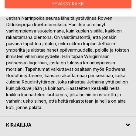
HYVÄKSY KAIKKI
kuningashuoneen heikkoon kohtaan; kruununprinssi Rowen
Didrikinpoikaan, jota kansa ei ikinä haluaisi kuninkaakseen.
Jethan Narrinpoika seuraa läheltä ystävänsä Rowen
Didrikinpojan koettelemuksia. Hän itse on elänyt
vanhempiensa suojelemana, kuin kuplan sisällä, kaikkien
rakastamana olentona. On väistämätöntä, että jonakin
päivänä tapahtuu jotakin, mikä rikkoo kuplan Jethanin
ympäriltä ja altistaa hänet epävarmuudelle, pelolle ja toisten
ihmisten vihamielisyydelle. Hän tapaa Warginmaan
prinsessa Jaqelinan, josta on tulossa kruununprinssin
morsian. Tapahtumat vaikuttavat osaltaan myös Rodwena
Rodolfintyttäreen, kansan rakastamaan prinsessaan, sekä
Juliena Reuelintyttäreen, joka rakastaa Jethania yhtä paljon
kuin pikkuveljiään ja koiriaan. Haasteitten keskellä heitä
kaikkia kannattelee luottamus, joka heihin on istutettu jo
varhain; usko siihen, että heitä rakastetaan ja heillä on aina
koti, jonne palata.
KIRJAILIJA