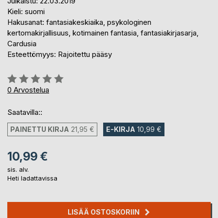
Julkaistu: 22.03.2019
Kieli: suomi
Hakusanat: fantasiakeskiaika, psykologinen
kertomakirjallisuus, kotimainen fantasia, fantasiakirjasarja,
Cardusia
Esteettömyys: Rajoitettu pääsy
Arvostelu::
0%
0
Arvostelua
Saatavilla::
PAINETTU KIRJA
21,95 €
E-KIRJA
10,99 €
10,99 €
sis. alv.
Heti ladattavissa
LISÄÄ OSTOSKORIIN