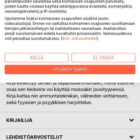
palvelinpuolen seurantaa sekä kolmansien osapuolien palveluita,
joiden kautta voidaan käyttää laiteriippuvaisia evästeitä, sormenjälkiä,
seurantapikseleitä ja IP-osoitteita.
Upotamme lisäksi kolmansien osapuolten sisältöä (esim.
videoalustoja). Emme voi vaikuttaa kolmannen osapuolen suorittamaan
tietojen jatkokäsittelyyn tai mahdolliseen seurantaan. Asetuksillasi
annat suostumuksen edellä kuvattuihin prosesseihin. Vastaisuudessa
KUVAUS
voit peruuttaa suostumuksesi. (
BoD Julkaisutiedot
)
Nuolen taikaa on aloittelijan opas jousiammuntaan. Kirja
KIELLÄ
EI, SÄÄDÄ
antaa käytännönläheisiä ohjeita miten juuri sinä pääset
parhaiten alkuun jousiampujan urallasi ja milla tavoin voit
HYVÄKSY KAIKKI
kehittää itseäsi ampujana.
Kirja keskittyy tähtäin ja taljajousiammuntaan, mutta suurinta
osaa sen tiedoista voi käyttää muissakin jousityypeissä.
Kirja kattaa niin ammuntatekniikan, välineiden virittämisen,
sekä fyysisen ja psyykkisen harjoittelun.
KIRJAILIJA
LEHDISTÖARVOSTELUT