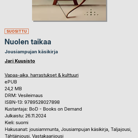
SUOSITTU
Nuolen taikaa
Jousiampujan käsikirja
Jari Kuusisto
Vapaa-aika, harrastukset & kulttuuri
ePUB
24,2 MB
DRM: Vesileimaus
ISBN-13: 9789528027898
Kustantaja: BoD - Books on Demand
Julkaistu: 26.11.2024
Kieli: suomi
Hakusanat: jousiammunta, Jousiampujan käsikirja, Taljajousi,
Tähtäinjousi, Vastakaarijousi