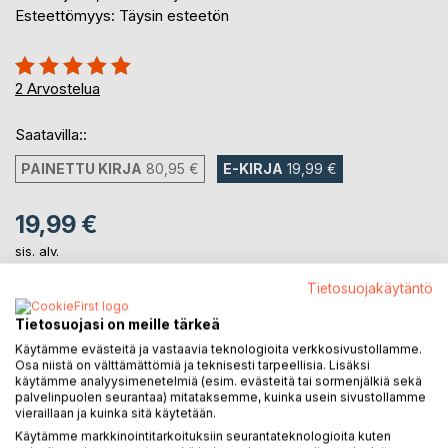
Esteettömyys: Täysin esteetön
Arvostelu::
100%
2
Arvostelua
Saatavilla::
PAINETTU KIRJA
80,95 €
E-KIRJA
19,99 €
19,99 €
sis. alv.
Heti ladattavissa
Tietosuojakäytäntö
Tietosuojasi on meille tärkeä
LISÄÄ OSTOSKORIIN
Käytämme evästeitä ja vastaavia teknologioita verkkosivustollamme.
Osa niistä on välttämättömiä ja teknisesti tarpeellisia. Lisäksi
käytämme analyysimenetelmiä (esim. evästeitä tai sormenjälkiä sekä
Lisää muistilistalle
palvelinpuolen seurantaa) mitataksemme, kuinka usein sivustollamme
vieraillaan ja kuinka sitä käytetään.
Arvostele tuote
Käytämme markkinointitarkoituksiin seurantateknologioita kuten