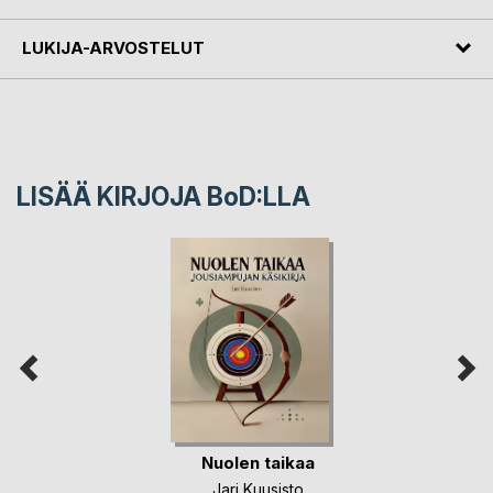
LUKIJA-ARVOSTELUT
LISÄÄ KIRJOJA B
o
D:LLA
Nuolen taikaa
Jari Kuusisto