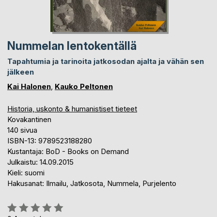
Nummelan lentokentällä
Tapahtumia ja tarinoita jatkosodan ajalta ja vähän sen
jälkeen
Kai Halonen
,
Kauko Peltonen
Historia, uskonto & humanistiset tieteet
Kovakantinen
140 sivua
ISBN-13: 9789523188280
Kustantaja: BoD - Books on Demand
Julkaistu: 14.09.2015
Kieli: suomi
Hakusanat: Ilmailu, Jatkosota, Nummela, Purjelento
Arvostelu::