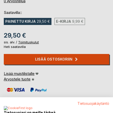
0%
0
Arvostelua
Saatavilla::
PAINETTU KIRJA
29,50 €
E-KIRJA
9,99 €
29,50 €
sis. alv. /
Toimituskulut
Heti saatavilla
LISÄÄ OSTOSKORIIN
Lisää muistilistalle
Arvostele tuote
Tietosuojakäytäntö
Tietosuojasi on meille tärkeä