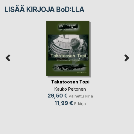
LISÄÄ KIRJOJA B
o
D:LLA
Takatoosan Topi
Kauko Peltonen
29,50 €
Painettu kirja
11,99 €
E-kirja