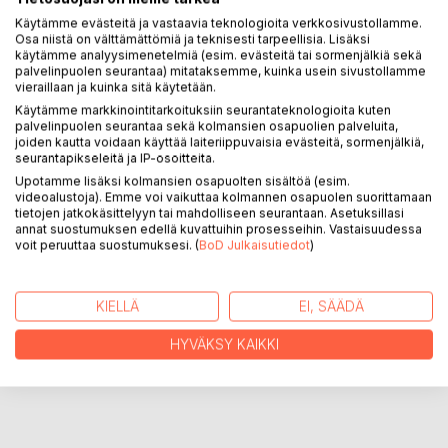
KUVAUS
Käytämme evästeitä ja vastaavia teknologioita verkkosivustollamme.
Osa niistä on välttämättömiä ja teknisesti tarpeellisia. Lisäksi
käytämme analyysimenetelmiä (esim. evästeitä tai sormenjälkiä sekä
palvelinpuolen seurantaa) mitataksemme, kuinka usein sivustollamme
Kirja kertoo Nummelan lentokentän tapahtumista
vieraillaan ja kuinka sitä käytetään.
perustamisesta alkaen ja keskittyen jatkosodan aikaan.
Käytämme markkinointitarkoituksiin seurantateknologioita kuten
Myös rauhan ajan tapahtumia on huomioitu. Tarinoita on
palvelinpuolen seurantaa sekä kolmansien osapuolien palveluita,
kerätty sekä kentällä toimineilta veteraaneilta, että
joiden kautta voidaan käyttää laiteriippuvaisia evästeitä, sormenjälkiä,
seurantapikseleitä ja IP-osoitteita.
nuoremmilta ilmailun harrastajilta. Valokuvia kirjassa on yli
160 kpl ja parikymmentä piirrosta.
Upotamme lisäksi kolmansien osapuolten sisältöä (esim.
videoalustoja). Emme voi vaikuttaa kolmannen osapuolen suorittamaan
tietojen jatkokäsittelyyn tai mahdolliseen seurantaan. Asetuksillasi
annat suostumuksen edellä kuvattuihin prosesseihin. Vastaisuudessa
KIRJAILIJA
voit peruuttaa suostumuksesi. (
BoD Julkaisutiedot
)
LEHDISTÖARVOSTELUT
KIELLÄ
EI, SÄÄDÄ
LUKIJA-ARVOSTELUT
HYVÄKSY KAIKKI