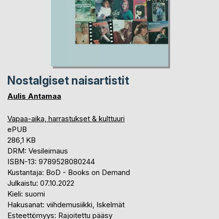
Nostalgiset naisartistit
Aulis Antamaa
Vapaa-aika, harrastukset & kulttuuri
ePUB
286,1 KB
DRM: Vesileimaus
ISBN-13: 9789528080244
Kustantaja: BoD - Books on Demand
Julkaistu: 07.10.2022
Kieli: suomi
Hakusanat: viihdemusiikki, Iskelmät
Esteettömyys: Rajoitettu pääsy