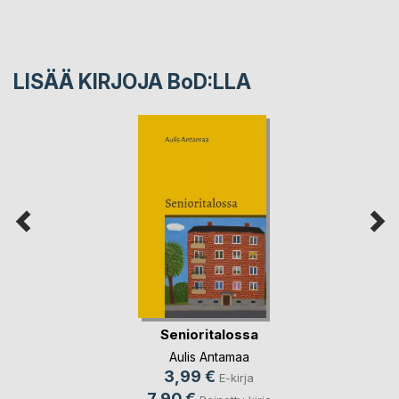
LISÄÄ KIRJOJA B
o
D:LLA
Senioritalossa
Aulis Antamaa
3,99 €
E-kirja
7,90 €