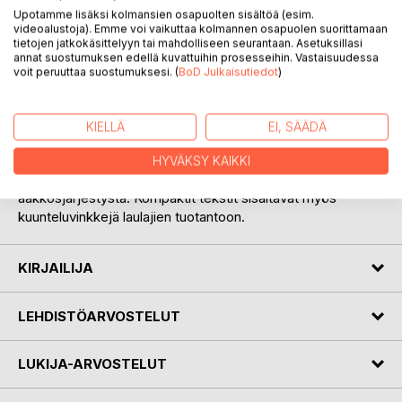
Upotamme lisäksi kolmansien osapuolten sisältöä (esim.
videoalustoja). Emme voi vaikuttaa kolmannen osapuolen suorittamaan
tietojen jatkokäsittelyyn tai mahdolliseen seurantaan. Asetuksillasi
annat suostumuksen edellä kuvattuihin prosesseihin. Vastaisuudessa
voit peruuttaa suostumuksesi. (
BoD Julkaisutiedot
)
KUVAUS
KIELLÄ
EI, SÄÄDÄ
Teos esittelee ennen vuotta 1960 syntyneitä kotimaisia
naisartisteja. Mukana on sekä edesmenneitä että edelleen
HYVÄKSY KAIKKI
uraansa jatkavia tekijöitä. Esittely noudattaa
aakkosjärjestystä. Kompaktit tekstit sisältävät myös
kuunteluvinkkejä laulajien tuotantoon.
KIRJAILIJA
LEHDISTÖARVOSTELUT
LUKIJA-ARVOSTELUT