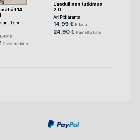
Laadullinen tutkimus
Vapaus
usthåll 14
2.0
suomal
i
Ari Pitkäranta
Pirkko
man
,
Tom
Werdi
,
14,99 €
E-kirja
19,9
24,90 €
Painettu kirja
E-kirja
41,2
€
Painettu kirja