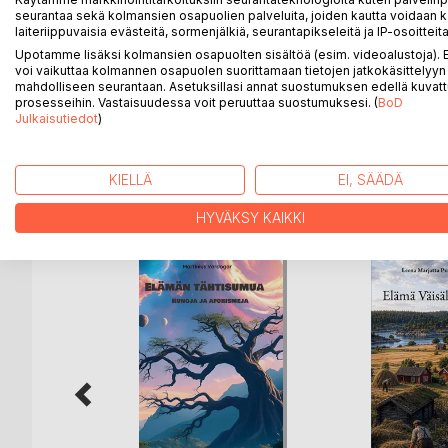
Nietzsche nykyaikana - Dionyysinen ja apolloninen 
seurantaa sekä kolmansien osapuolien palveluita, joiden kautta voidaan k
ihmisen sieluun, teknologiaan ja todellisuuden raken
laiteriippuvaisia evästeitä, sormenjälkiä, seurantapikseleitä ja IP-osoitteita
tavalla nykyhetken haasteiden keskelle: tekoäly, 
Upotamme lisäksi kolmansien osapuolten sisältöä (esim. videoalustoja)
yhteen dionyysis-apollonisen jännitteen läpi.
voi vaikuttaa kolmannen osapuolen suorittamaan tietojen jatkokäsittelyyn 
mahdolliseen seurantaan. Asetuksillasi annat suostumuksen edellä kuvatt
Tämä kirja ei tarjoa valmiita vastauksia - se kuts
prosesseihin. Vastaisuudessa voit peruuttaa suostumuksesi. (
BoD
mitä on olla ihminen nopeasti muuttuvassa maailm
Julkaisutiedot
)
KIELLÄ
EI, SÄÄDÄ
LISÄÄ KIRJOJA B
o
D:L
HYVÄKSY KAIKKI