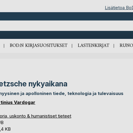
Lisätietoa Bo
BOD:N KIRJASUOSITUKSET
LASTENKIRJAT
RUNO
etzsche nykyaikana
nyysinen ja apolloninen tiede, teknologia ja tulevaisuus
tinius Vardogar
oria, uskonto & humanistiset tieteet
UB
,4 KB