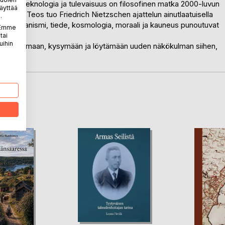
tiede, teknologia ja tulevaisuus on filosofinen matka 2000-luvun
äyttää
teisiin. Teos tuo Friedrich Nietzschen ajattelun ainutlaatuisella
.
transhumanismi, tiede, kosmologia, moraali ja kauneus punoutuvat
. Emme
tai
uihin
uu ajattelemaan, kysymään ja löytämään uuden näkökulman siihen,
assa.
LA