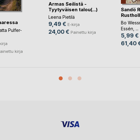
Armas Seilistä -
Sandö R
Tyytyväisen talou(...)
Rustholl
Leena Pietilä
aaressa
Bo Wess
9,49 €
E-kirja
Essén
, ...
tta Pulfer-
24,00 €
Painettu kirja
5,99 €
61,40 
kirja
ainettu kirja