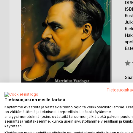
DRM
ISB
Kus
Julk
Kiel
Haku
apol
Est
Arvo
0%
Saat
Tietosuojakä
Tietosuojasi on meille tärkeä
Käytämme evästeitä ja vastaavia teknologioita verkkosivustollamme. Osa 
on välttämättömiä ja teknisesti tarpeellisia. Lisäksi käytämme
analyysimenetelmiä (esim. evästeitä tai sormenjälkiä sekä palvelinpuolen
KUVAUS
KIRJAILIJA
LEHDISTÖARV
seurantaa) mitataksemme, kuinka usein sivustollamme vieraillaan ja kuinka
käytetään.
Käytämme markkinointitarkoituksiin seurantateknologioita kuten palvelin