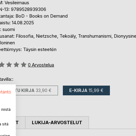
: Vesileimaus
N-13: 9789528939306
tantaja: BoD - Books on Demand
aistu: 14.08.2025
i: suomi
sanat: Filosofia, Nietzsche, Tekoäly, Transhumanismi, Dionyysine
loninen
eettömyys: Täysin esteetön
stelu::
0
Arvostelua
avilla::
PAINETTU KIRJA
33,90 €
E-KIRJA
15,99 €
ytäntö
niistä
OSTELUT
LUKIJA-ARVOSTELUT
 sitä
puolen