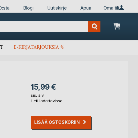
D:sta
Blogi
Uutiskirje
Apua
Oma tili
Ostosko
T
E-KIRJATARJOUKSIA %
15,99 €
sis. alv.
Heti ladattavissa
LISÄÄ OSTOSKORIIN