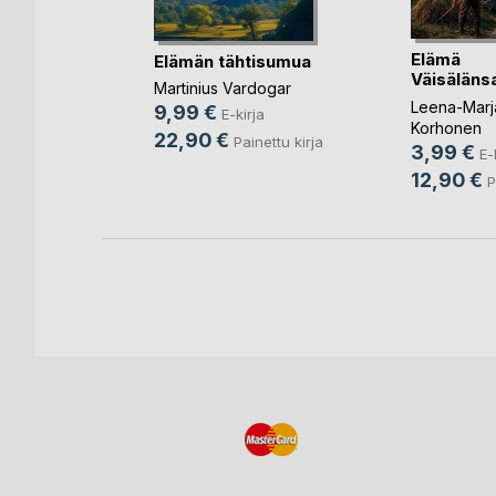
Viipuriin
Elämä
Elämän tähtisumua
rja
Väisäläns
Martinius Vardogar
Leena-Marja
9,99 €
E-kirja
Korhonen
22,90 €
Painettu kirja
3,99 €
E-
12,90 €
P