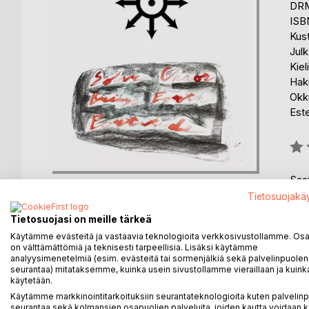
DRM
ISB
Kus
Julk
Kiel
Hak
Okku
Est
Arvo
0%
Saat
Tietosuojakä
Tietosuojasi on meille tärkeä
Käytämme evästeitä ja vastaavia teknologioita verkkosivustollamme. Osa 
on välttämättömiä ja teknisesti tarpeellisia. Lisäksi käytämme
analyysimenetelmiä (esim. evästeitä tai sormenjälkiä sekä palvelinpuolen
KUVAUS
KIRJAILIJA
LEHDISTÖARV
seurantaa) mitataksemme, kuinka usein sivustollamme vieraillaan ja kuinka
käytetään.
Käytämme markkinointitarkoituksiin seurantateknologioita kuten palvelin
In this first publication of NEW AEON POETRY, sub
seurantaa sekä kolmansien osapuolien palveluita, joiden kautta voidaan k