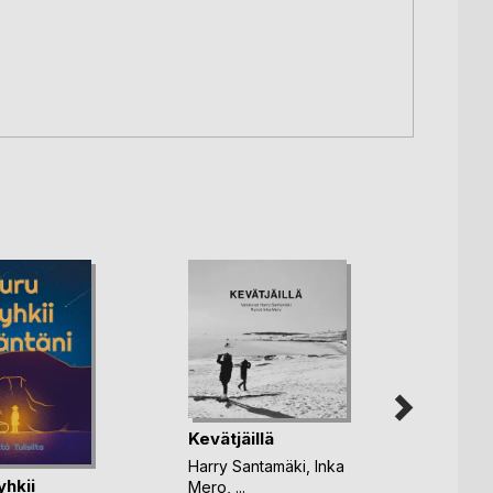
Kevätjäillä
Harry Santamäki
,
Inka
yhkii
Mero
, ...