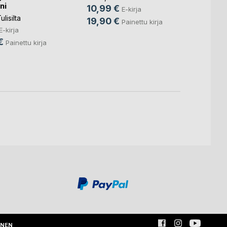
ni
10,99 €
E-kirja
Irene 
lisilta
19,90 €
Painettu kirja
E-kirja
Nella 
€
10,9
Painettu kirja
18,6
INEN