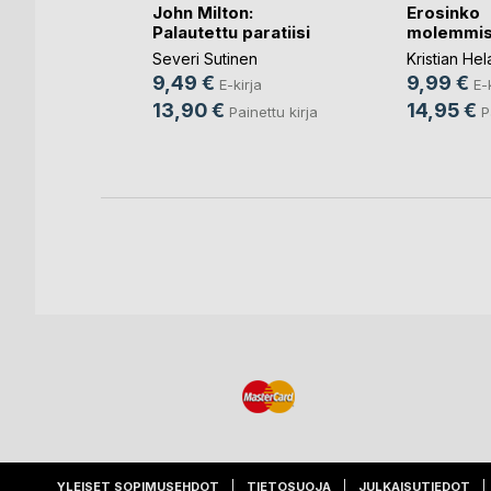
John Milton:
Erosinko
Palautettu paratiisi
molemmis
rsikkapuu
Severi Sutinen
Kristian He
en
9,49 €
9,99 €
E-kirja
E-
rja
13,90 €
14,95 €
Painettu kirja
P
nettu kirja
YLEISET SOPIMUSEHDOT
TIETOSUOJA
JULKAISUTIEDOT