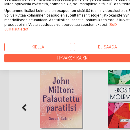
poems in total, 33 in Finnish and 49 in English, t
laiteriippuvaisia evästeitä, sormenjälkiä, seurantapikseleitä ja IP-osoitteita
poems are mostly inspired by esoteric influences, 
Upotamme lisäksi kolmansien osapuolten sisältöä (esim. videoalustoja)
influence of other influences such as various Myt
voi vaikuttaa kolmannen osapuolen suorittamaan tietojen jatkokäsittelyyn 
mahdolliseen seurantaan. Asetuksillasi annat suostumuksen edellä kuvatt
well to the modern era of the New Aeon, especially
prosesseihin. Vastaisuudessa voit peruuttaa suostumuksesi. (
BoD
describing it, where an interest towards occult su
Julkaisutiedot
)
KIELLÄ
EI, SÄÄDÄ
LISÄÄ KIRJOJA B
o
D:L
HYVÄKSY KAIKKI