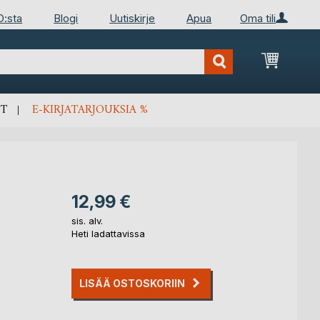
D:sta
Blogi
Uutiskirje
Apua
Oma tili
Ostosko
T
E-KIRJATARJOUKSIA %
12,99 €
sis. alv.
Heti ladattavissa
LISÄÄ OSTOSKORIIN