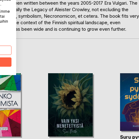
hat have been written between the years 2005-2017 Era Vulgari. The
.
especially the Legacy of Aleister Crowley, not excluding the
. Emme
hologies, symbolism, Necronomicon, et cetera. The book fits very
tai
uihin
 into the context of the Finnish spiritual landscape, even
bjects has been wide and is continuing to grow even further.
LA
Suru py