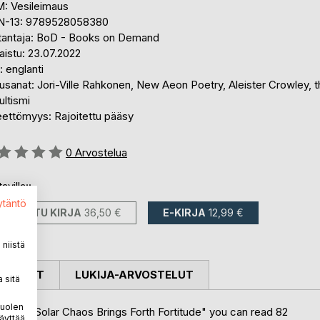
: Vesileimaus
N-13: 9789528058380
tantaja: BoD - Books on Demand
aistu: 23.07.2022
i: englanti
usanat: Jori-Ville Rahkonen, New Aeon Poetry, Aleister Crowley, 
ltismi
eettömyys: Rajoitettu pääsy
stelu::
0
Arvostelua
avilla::
ytäntö
PAINETTU KIRJA
36,50 €
E-KIRJA
12,99 €
niistä
OSTELUT
LUKIJA-ARVOSTELUT
 sitä
puolen
titled "Solar Chaos Brings Forth Fortitude" you can read 82
äyttää