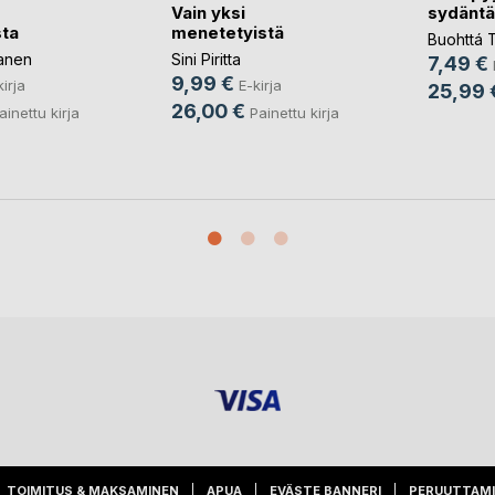
Vain yksi
sydäntä
ta
menetetyistä
Buohttá Tu
lanen
Sini Piritta
7,49 €
9,99 €
kirja
E-kirja
25,99 
26,00 €
ainettu kirja
Painettu kirja
TOIMITUS & MAKSAMINEN
APUA
EVÄSTE BANNERI
PERUUTTAM