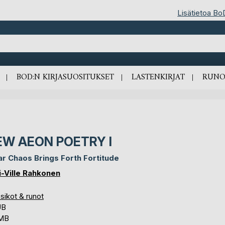
Lisätietoa Bo
BOD:N KIRJASUOSITUKSET
LASTENKIRJAT
RUNO
EW AEON POETRY I
ar Chaos Brings Forth Fortitude
i-Ville Rahkonen
sikot & runot
UB
 MB