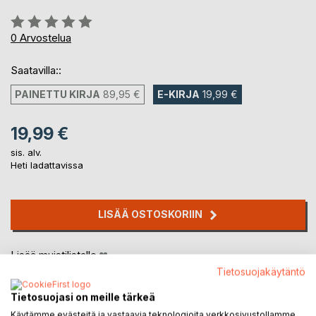
Arvostelu::
0%
0
Arvostelua
Saatavilla::
PAINETTU KIRJA
89,95 €
E-KIRJA
19,99 €
19,99 €
sis. alv.
Heti ladattavissa
LISÄÄ OSTOSKORIIN
Lisää muistilistalle
Arvostele tuote
Tietosuojakäytäntö
Tietosuojasi on meille tärkeä
Käytämme evästeitä ja vastaavia teknologioita verkkosivustollamme.