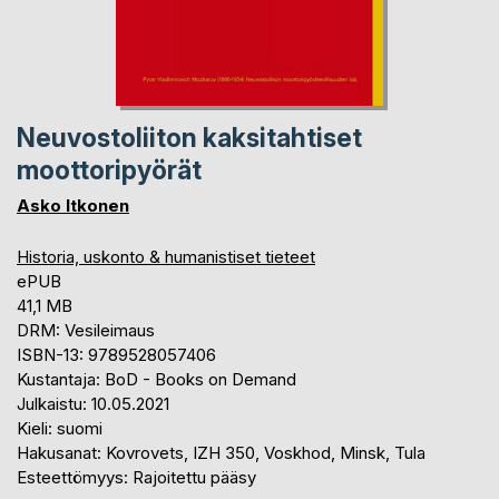
Neuvostoliiton kaksitahtiset
moottoripyörät
Asko Itkonen
Historia, uskonto & humanistiset tieteet
ePUB
41,1 MB
DRM: Vesileimaus
ISBN-13: 9789528057406
Kustantaja: BoD - Books on Demand
Julkaistu: 10.05.2021
Kieli: suomi
Hakusanat: Kovrovets, IZH 350, Voskhod, Minsk, Tula
Esteettömyys: Rajoitettu pääsy