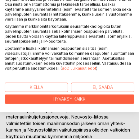
Osa niistä on välttämättömiä ja teknisesti tarpeellisia. Lisäksi
käytämme analyysimenetelmiä (esim. evästeitä tai sormenjälkiä sekä
palvelinpuolen seurantaa) mitataksemme, kuinka usein sivustollamme
vieraillaan ja kuinka sitä käytetään.
Käytämme markkinointitarkoituksiin seurantateknologioita kuten
KUVAUS
palvelinpuolen seurantaa sekä kolmansien osapuolien palveluita,
joiden kautta voidaan käyttää laiteriippuvaisia evästeitä, sormenjälkiä,
seurantapikseleitä ja IP-osoitteita.
Ensimmäiset kaksitahtimoottoriset moottoripyörät
Upotamme lisäksi kolmansien osapuolten sisältöä (esim.
valmistettiin Neuvostoliitossa aivan 1920-luvun lopussa.
videoalustoja). Emme voi vaikuttaa kolmannen osapuolen suorittamaan
Kaksitahtimoottori-pyörien sarjatuotanto käynnistyi vasta
tietojen jatkokäsittelyyn tai mahdolliseen seurantaan. Asetuksillasi
annat suostumuksen edellä kuvattuihin prosesseihin. Vastaisuudessa
1930-luvun alussa. Moot-toripyörien laajamittainen tuotanto
voit peruuttaa suostumuksesi. (
BoD Julkaisutiedot
)
käynnistyi vasta toisen maa-ilman-sodan jälkeen
saksalaisten DKW RT125 ja NZ 350 moot-toripyörien
pohjalta. Kaksitahtimoottoripyörät olivat nopea ja halpa
KIELLÄ
EI, SÄÄDÄ
keino neuvostokansalaisten työ- ja vapaa-ajan liikkuvuuden
lisääjinä. Moottoripyöriin liitettävillä tavarankuljetusperillä,
HYVÄKSY KAIKKI
perä- ja sivuvaunuilla moottoripyöristä saatiin myös
erilaisten yritysten ja yhteisöjen tarvitsemia
materiaalinkuljetusajoneuvoja. Neuvosto-liitossa
valmistettiin toisen maailmansodan jälkeen oman yhteis-
kunnan ja Neuvostoliiton vaikutuspiirissä olleiden valtioiden
käyttöön muutamia kymmenniä miljoonia