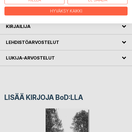
osoittautuu hengenvaaralliseksi paikaksi – jopa jo
kertaalleen kuolleille.
HYVÄKSY KAIKKI
KIRJAILIJA
LEHDISTÖARVOSTELUT
LUKIJA-ARVOSTELUT
LISÄÄ KIRJOJA B
o
D:LLA