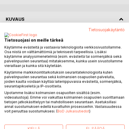
KUVAUS
Tietosuojakäytäntö
Leidi Johanna on Vaarajoen kunnan ainoa Näkijä. Hän oli
Tietosuojasi on meille tärkeä
Tuonelanmäen noita, joka tiesi muinaisen maailman
hautausmaista ja hautareliikeistä lähes kaiken.
Käytämme evästeitä ja vastaavia teknologioita verkkosivustollamme.
Osa niistä on välttämättömiä ja teknisesti tarpeellisia. Lisäksi
käytämme analyysimenetelmiä (esim. evästeitä tai sormenjälkiä sekä
Kunnan poliisi on voimaton selvittämään hylätyn
palvelinpuolen seurantaa) mitataksemme, kuinka usein sivustollamme
hautausmaan outoja valoilmiöitä tai raunioluostarin itsestään
vieraillaan ja kuinka sitä käytetään.
soivien urkujen mysteeriä. Urkujen soittajaksi huhutaan
Käytämme markkinointitarkoituksiin seurantateknologioita kuten
palvelinpuolen seurantaa sekä kolmansien osapuolien palveluita,
tulipalossa menehtynyttä luostariveljeä, joka muistelee
joiden kautta voidaan käyttää laiteriippuvaisia evästeitä, sormenjälkiä,
menneitä messujaan noen mustaamien urkujen ääressä.
seurantapikseleitä ja IP-osoitteita.
Upotamme lisäksi kolmansien osapuolten sisältöä (esim.
Asiaa selvittämään vaaditaan Leidi Johannan kaltainen
videoalustoja). Emme voi vaikuttaa kolmannen osapuolen suorittamaan
mestarimystikko.
tietojen jatkokäsittelyyn tai mahdolliseen seurantaan. Asetuksillasi
annat suostumuksen edellä kuvattuihin prosesseihin. Vastaisuudessa
Leidi Johannan salapoliisityön myötä tutustumme
voit peruuttaa suostumuksesi. (
BoD Julkaisutiedot
)
näkymättömään henkien ja aaveiden maailmaan, jossa
selviytymiseen tarvitaan Johannan kaikki sielulliset ja
yliluonnolliset kyvyt. Kuolleiden kalmanhuuruinen valtakunta
KIELLÄ
EI, SÄÄDÄ