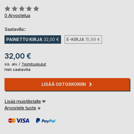
Arvostelu::
0%
0
Arvostelua
Saatavilla::
PAINETTU KIRJA
32,00 €
E-KIRJA
15,99 €
32,00 €
sis. alv. /
Toimituskulut
Heti saatavilla
LISÄÄ OSTOSKORIIN
Lisää muistilistalle
Arvostele tuote