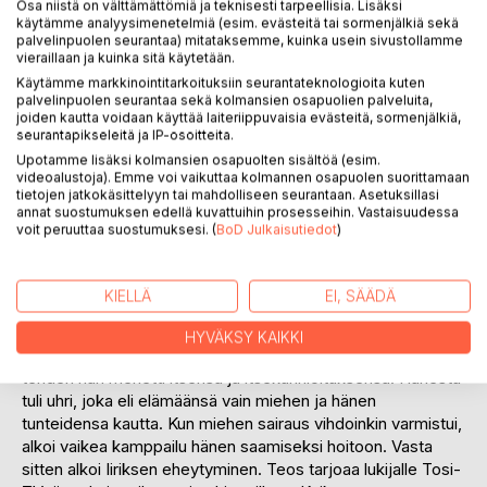
Osa niistä on välttämättömiä ja teknisesti tarpeellisia. Lisäksi
käytämme analyysimenetelmiä (esim. evästeitä tai sormenjälkiä sekä
palvelinpuolen seurantaa) mitataksemme, kuinka usein sivustollamme
vieraillaan ja kuinka sitä käytetään.
Käytämme markkinointitarkoituksiin seurantateknologioita kuten
palvelinpuolen seurantaa sekä kolmansien osapuolien palveluita,
joiden kautta voidaan käyttää laiteriippuvaisia evästeitä, sormenjälkiä,
KUVAUS
seurantapikseleitä ja IP-osoitteita.
Upotamme lisäksi kolmansien osapuolten sisältöä (esim.
videoalustoja). Emme voi vaikuttaa kolmannen osapuolen suorittamaan
Iiris eli kymmenen vuotta vaikeaa narsismia ja
tietojen jatkokäsittelyyn tai mahdolliseen seurantaan. Asetuksillasi
annat suostumuksen edellä kuvattuihin prosesseihin. Vastaisuudessa
kaksisuuntaista mielialahäiriötä sairastavan miehen kanssa.
voit peruuttaa suostumuksesi. (
BoD Julkaisutiedot
)
Alussa tähtiin kirjoitettu rakkaustarina alkoi saada yhä
pelottavampia piirteitä, joita Iiris ei osannut tulkita. Tässä
todellisiin tapahtumiin perustuvassa kirjassaan Iiris kuvaa,
KIELLÄ
EI, SÄÄDÄ
miten mies sai hänestä vähitellen henkisen yliotteen.
Samaan aikaan Iiris luuli, että rakastamalla vielä enemmän ja
HYVÄKSY KAIKKI
unohtamalla kokemansa, hän voisi pelastaa suhteen. Näin
tehden hän menetti itsensä ja itsekunnioituksensa. Hänestä
tuli uhri, joka eli elämäänsä vain miehen ja hänen
tunteidensa kautta. Kun miehen sairaus vihdoinkin varmistui,
alkoi vaikea kamppailu hänen saamiseksi hoitoon. Vasta
sitten alkoi Iiriksen eheytyminen. Teos tarjoaa lukijalle Tosi-