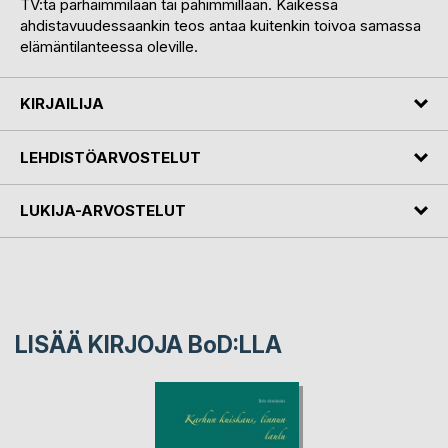
TV:tä parhaimmilaan tai pahimmillaan. Kaikessa
ahdistavuudessaankin teos antaa kuitenkin toivoa samassa
elämäntilanteessa oleville.
KIRJAILIJA
LEHDISTÖARVOSTELUT
LUKIJA-ARVOSTELUT
LISÄÄ KIRJOJA B
o
D:LLA