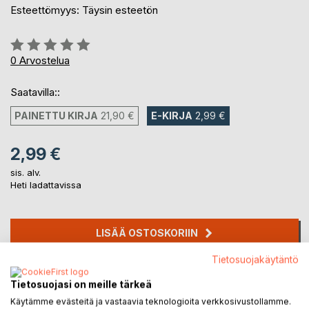
Esteettömyys: Täysin esteetön
Arvostelu::
0%
0
Arvostelua
Saatavilla::
PAINETTU KIRJA
21,90 €
E-KIRJA
2,99 €
2,99 €
sis. alv.
Heti ladattavissa
LISÄÄ OSTOSKORIIN
Tietosuojakäytäntö
Lisää muistilistalle
Tietosuojasi on meille tärkeä
Arvostele tuote
Käytämme evästeitä ja vastaavia teknologioita verkkosivustollamme.