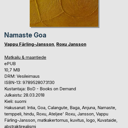
Namaste Goa
Vappu Färling-Jansson
,
Roxu Jansson
Matkailu & maantiede
ePUB
10,7 MB
DRM: Vesileimaus
ISBN-13: 9789528073130
Kustantaja: BoD - Books on Demand
Julkaistu: 28.03.2018
Kieli: suomi
Hakusanat: Intia, Goa, Calangute, Baga, Anjuna, Namaste,
temppeli, hindu, Roxu, Ateljee' Roxu, Jansson, Vappu
Färling-Jansson, matkakertomus, kuvitus, logo, Kuvataide,
abstraktirealismi