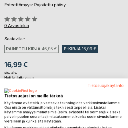
Esteettömyys: Rajoitettu pääsy
Arvostelu::
0%
0
Arvostelua
Saatavilla::
PAINETTU KIRJA
46,95 €
E-KIRJA
16,99 €
16,99 €
sis. alv.
Heti ladattavissa
Tietosuojakäytäntö
Tietosuojasi on meille tärkeä
LISÄÄ OSTOSKORIIN
Käytämme evästeitä ja vastaavia teknologioita verkkosivustollamme.
Osa niistä on välttämättömiä ja teknisesti tarpeellisia. Lisäksi
käytämme analyysimenetelmiä (esim. evästeitä tai sormenjälkiä sekä
Lisää muistilistalle
palvelinpuolen seurantaa) mitataksemme, kuinka usein sivustollamme
Arvostele tuote
vieraillaan ja kuinka sitä käytetään.
Käytämme markkinointitarkoituksiin seurantateknologioita kuten