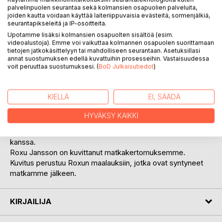
palvelinpuolen seurantaa sekä kolmansien osapuolien palveluita,
joiden kautta voidaan käyttää laiteriippuvaisia evästeitä, sormenjälkiä,
seurantapikseleitä ja IP-osoitteita.
Upotamme lisäksi kolmansien osapuolten sisältöä (esim.
videoalustoja). Emme voi vaikuttaa kolmannen osapuolen suorittamaan
tietojen jatkokäsittelyyn tai mahdolliseen seurantaan. Asetuksillasi
annat suostumuksen edellä kuvattuihin prosesseihin. Vastaisuudessa
KUVAUS
voit peruuttaa suostumuksesi. (
BoD Julkaisutiedot
)
Goa on paikka, johon joko rakastuu, tai ei, mutta varmaa on,
KIELLÄ
EI, SÄÄDÄ
ettei sitä koskaan unohda. Namaste Goa, on
matkakertomus, joka perustuu matkan aikana tekemiini
HYVÄKSY KAIKKI
muistiinpanoihin.
Vietin Goalla kolme kuukautta, aviomieheni, Roxu Janssonin
kanssa.
Roxu Jansson on kuvittanut matkakertomuksemme.
Kuvitus perustuu Roxun maalauksiin, jotka ovat syntyneet
matkamme jälkeen.
KIRJAILIJA