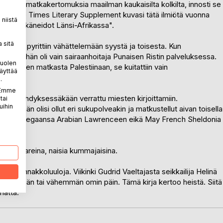
rjoittamia matkakertomuksia maailman kaukaisilta kolkilta, innosti se
alle. The Times Literary Supplement kuvasi tätä ilmiötä vuonna
niistä
assa ja ikäneidot Länsi-Afrikassa".
 sitä
atkailua pyrittiin vähättelemään syystä ja toisesta. Kun
perian, hän oli vain sairaanhoitaja Punaisen Ristin palveluksessa.
puolen
 kuvauksen matkasta Palestiinaan, se kuitattiin vain
äyttää
.
. Emme
itä ei erehdyksessäkään verrattu miesten kirjoittamiin.
tai
uihin
 vaikka hän olisi ollut eri sukupolveakin ja matkustellut aivan toisella
äänsä ja kollegaansa Arabian Lawrenceen eikä May French Sheldonia
iin sankareina, naisia kummajaisina.
näitä ennakkoluuloja. Viikinki Gudrid Vaeltajasta seikkailija Helinä
 enemmän tai vähemmän omin päin. Tämä kirja kertoo heistä. Siitä
mättä.