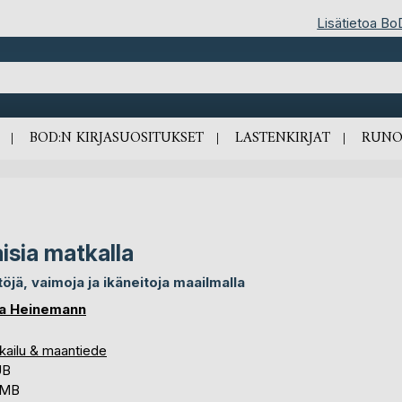
Lisätietoa Bo
BOD:N KIRJASUOSITUKSET
LASTENKIRJAT
RUNO
isia matkalla
töjä, vaimoja ja ikäneitoja maailmalla
la Heinemann
kailu & maantiede
UB
 MB