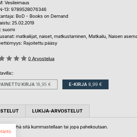
: Vesileimaus
N-13: 9789528076346
tantaja: BoD - Books on Demand
aistu: 25.02.2019
i: suomi
sanat: matkailijat, naiset, matkustaminen, Matkailu, Naisen asem
eettömyys: Rajoitettu pääsy
stelu::
0
Arvostelua
avilla::
PAINETTU KIRJA
18,95 €
E-KIRJA
8,99 €
OSTELUT
LUKIJA-ARVOSTELUT
mutta yhä sitä kummastellaan tai jopa paheksutaan.
ytäntö