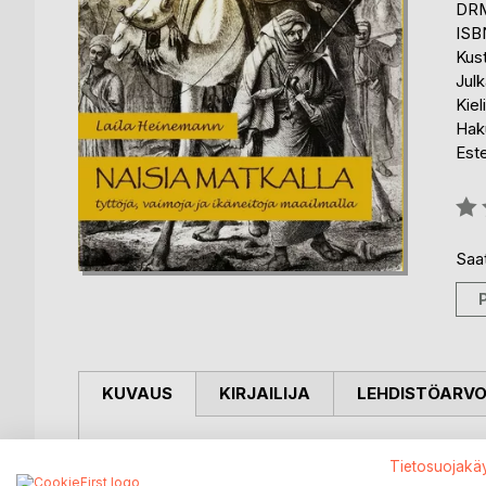
DRM
ISB
Kus
Julk
Kiel
Haku
Est
Arvo
0%
Saat
KUVAUS
KIRJAILIJA
LEHDISTÖARV
Naisten soolomatkailu on voimakkaassa kasvussa, 
Tietosuojakä