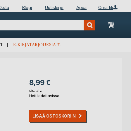
D:sta
Blogi
Uutiskirje
Apua
Oma tili
Ostosko
T
E-KIRJATARJOUKSIA %
8,99 €
sis. alv.
Heti ladattavissa
LISÄÄ OSTOSKORIIN