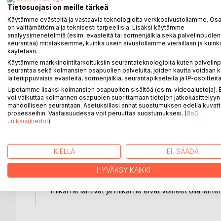
Kun viktoriaanisella ajalla alkoi ilmestyä naisten ki
Tietosuojasi on meille tärkeä
nopeasti muitakin naisia lähtemään rohkeasti matk
Käytämme evästeitä ja vastaavia teknologioita verkkosivustollamme. Osa 
1907: "Tyttöjä Karpaateilla seurasivat vaimot Arabi
on välttämättömiä ja teknisesti tarpeellisia. Lisäksi käytämme
analyysimenetelmiä (esim. evästeitä tai sormenjälkiä sekä palvelinpuolen
seurantaa) mitataksemme, kuinka usein sivustollamme vieraillaan ja kuinka
Lainauksen sävy oli kuitenkin tyypillinen. Naisten m
käytetään.
englantilainen Kate Marsden matkusti reellä halki Si
Käytämme markkinointitarkoituksiin seurantateknologioita kuten palvelin
Itävaltalaisen Ida Pfeifferin kirjoitettua ansiokkaan
seurantaa sekä kolmansien osapuolien palveluita, joiden kautta voidaan k
pyhiinvaellusmatkana.
laiteriippuvaisia evästeitä, sormenjälkiä, seurantapikseleitä ja IP-osoitteita
Upotamme lisäksi kolmansien osapuolten sisältöä (esim. videoalustoja)
Silloinkin, kun näitä matkakertomuksia kehuttiin, ni
voi vaikuttaa kolmannen osapuolen suorittamaan tietojen jatkokäsittelyyn 
mahdolliseen seurantaan. Asetuksillasi annat suostumuksen edellä kuvatt
Vertailukohdaksi etsittiin aina toinen naismatkailija,
prosesseihin. Vastaisuudessa voit peruuttaa suostumuksesi. (
BoD
puolella palloa. Getrude Belliä ei verrattu ystäv
Julkaisutiedot
)
tuttavaansa ja innoittajaansa Henry Stanley'in.
Tuntemattomilla seuduilla matkailevia miehiä pidett
KIELLÄ
EI, SÄÄDÄ
Kuitenkin aina on ollut naisia, jotka ovat uhmanneet 
HYVÄKSY KAIKKI
Rautavaaraan naiset ovat matkustelleet maailmalla
miksi he lähtivät ja miksi he eivät voineet olla lähte