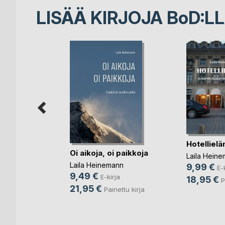
LISÄÄ KIRJOJA B
o
D:L
Hotelliel
tukirja
Oi aikoja, oi paikkoja
Laila Hein
Laila Heinemann
9,99 €
E-
rja
9,49 €
E-kirja
18,95 €
P
nettu kirja
21,95 €
Painettu kirja