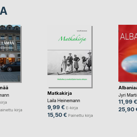
LA
ämää
Albania
Matkakirja
emann
Jyri Mart
Laila Heinemann
11,99 
kirja
9,99 €
E-kirja
25,90 
ainettu kirja
15,50 €
Painettu kirja