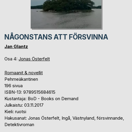
NÅGONSTANS ATT FÖRSVINNA
Jan Glantz
Osa 4:
Jonas Österfelt
Romaanit & novellit
Pehmeäkantinen
196 sivua
ISBN-13: 9789515684615
Kustantaja: BoD - Books on Demand
Julkaistu: 03.11.2017
Kieli: ruotsi
Hakusanat: Jonas Österfelt, Ingå, Västnyland, försvinnande,
Detektivroman