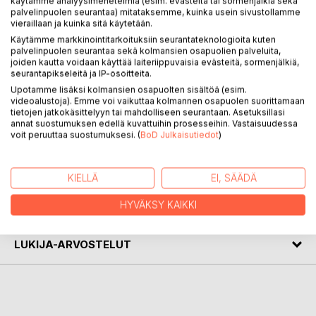
käytämme analyysimenetelmiä (esim. evästeitä tai sormenjälkiä sekä
palvelinpuolen seurantaa) mitataksemme, kuinka usein sivustollamme
vieraillaan ja kuinka sitä käytetään.
Käytämme markkinointitarkoituksiin seurantateknologioita kuten
KUVAUS
palvelinpuolen seurantaa sekä kolmansien osapuolien palveluita,
joiden kautta voidaan käyttää laiteriippuvaisia evästeitä, sormenjälkiä,
seurantapikseleitä ja IP-osoitteita.
Privatdetektiven Jonas Österfelts flickvän försvinner. Har
Upotamme lisäksi kolmansien osapuolten sisältöä (esim.
det skett av egen vilja eller har hon blivit bortrövad? Spåren
videoalustoja). Emme voi vaikuttaa kolmannen osapuolen suorittamaan
tietojen jatkokäsittelyyn tai mahdolliseen seurantaan. Asetuksillasi
leder både till fjärran länder och till Ingå skärgård, när Jonas
annat suostumuksen edellä kuvattuihin prosesseihin. Vastaisuudessa
bestämmer sig för att leta efter Någonstans att försvinna.
voit peruuttaa suostumuksesi. (
BoD Julkaisutiedot
)
KIRJAILIJA
KIELLÄ
EI, SÄÄDÄ
HYVÄKSY KAIKKI
LEHDISTÖARVOSTELUT
LUKIJA-ARVOSTELUT