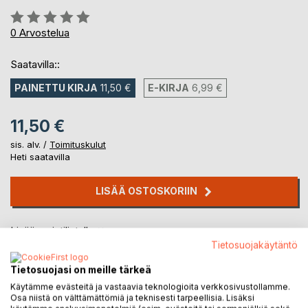
Arvostelu::
0%
0
Arvostelua
Saatavilla::
PAINETTU KIRJA
11,50 €
E-KIRJA
6,99 €
11,50 €
sis. alv. /
Toimituskulut
Heti saatavilla
LISÄÄ OSTOSKORIIN
Lisää muistilistalle
Arvostele tuote
Tietosuojakäytäntö
Tietosuojasi on meille tärkeä
Käytämme evästeitä ja vastaavia teknologioita verkkosivustollamme.
Osa niistä on välttämättömiä ja teknisesti tarpeellisia. Lisäksi