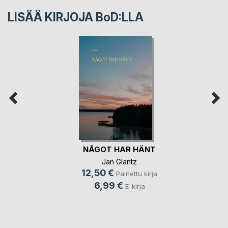
LISÄÄ KIRJOJA B
o
D:LLA
NÅGOT HAR HÄNT
Jan Glantz
12,50 €
Painettu kirja
6,99 €
E-kirja