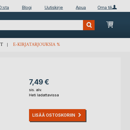
D:sta
Blogi
Uutiskirje
Apua
Oma tili
Ostosko
T
E-KIRJATARJOUKSIA %
7,49 €
sis. alv.
Heti ladattavissa
LISÄÄ OSTOSKORIIN