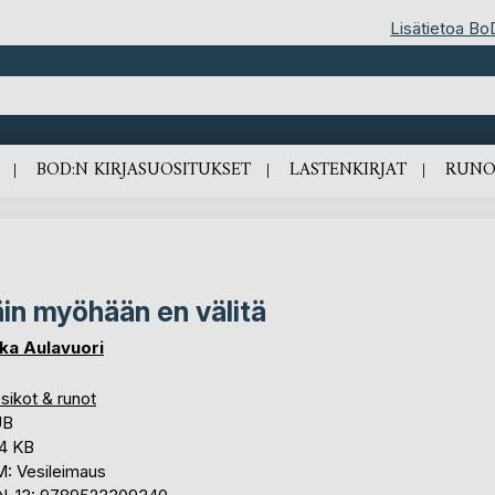
Lisätietoa Bo
BOD:N KIRJASUOSITUKSET
LASTENKIRJAT
RUNO
in myöhään en välitä
ka Aulavuori
sikot & runot
UB
,4 KB
: Vesileimaus