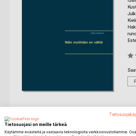
ISB
Kus
Julk
Kiel
Hak
run
Est
Arvo
0%
Saat
Tietosuojakä
KUVAUS
KIRJAILIJA
LEHDISTÖARV
Tietosuojasi on meille tärkeä
Käytämme evästeitä ja vastaavia teknologioita verkkosivustollamme. Osa 