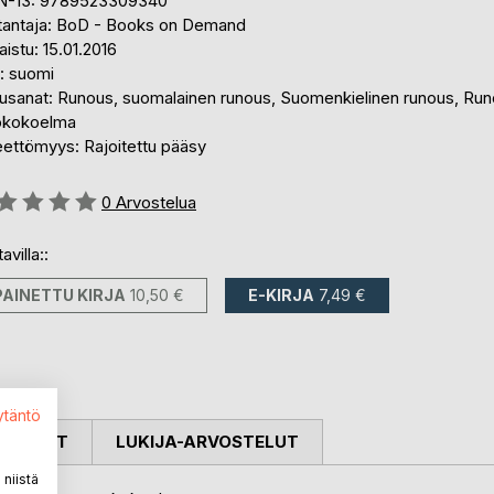
N-13: 9789523309340
tantaja: BoD - Books on Demand
aistu: 15.01.2016
i: suomi
usanat: Runous, suomalainen runous, Suomenkielinen runous, Run
okokoelma
eettömyys: Rajoitettu pääsy
stelu::
0
Arvostelua
avilla::
PAINETTU KIRJA
10,50 €
E-KIRJA
7,49 €
ytäntö
OSTELUT
LUKIJA-ARVOSTELUT
niistä