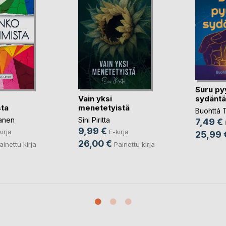
Suru py
Vain yksi
sydäntä
ta
menetetyistä
Buohttá Tu
lanen
Sini Piritta
7,49 €
9,99 €
kirja
E-kirja
25,99 
26,00 €
ainettu kirja
Painettu kirja