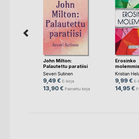
John Milton:
Erosinko
Palautettu paratiisi
molemmis
rsikkapuu
Severi Sutinen
Kristian He
en
9,49 €
9,99 €
E-kirja
E-
rja
13,90 €
14,95 €
Painettu kirja
P
nettu kirja