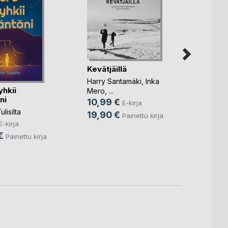
Kevätjäillä
Harry Santamäki
,
Inka
yhkii
Mero
, ...
ni
10,99 €
E-kirja
Irene 
lisilta
19,90 €
Painettu kirja
E-kirja
Nella 
€
10,9
Painettu kirja
18,6