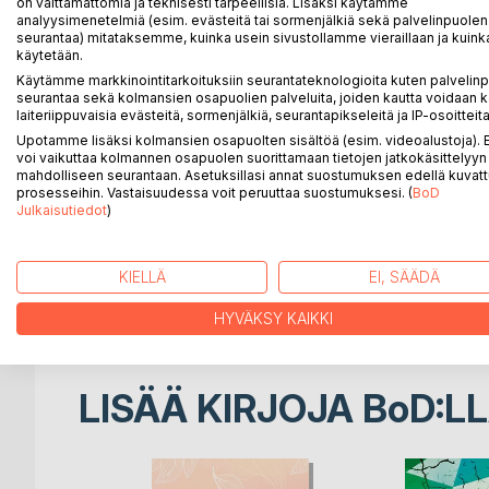
on välttämättömiä ja teknisesti tarpeellisia. Lisäksi käytämme
Näin myöhään en välitä on viiteen kokonaisuuteen
analyysimenetelmiä (esim. evästeitä tai sormenjälkiä sekä palvelinpuolen
seurantaa) mitataksemme, kuinka usein sivustollamme vieraillaan ja kuinka
Tekstit kertovat muun muassa odotuksista sekä niih
käytetään.
piinasta, arjesta, yöstä ja rakkaudesta.
Käytämme markkinointitarkoituksiin seurantateknologioita kuten palvelin
seurantaa sekä kolmansien osapuolien palveluita, joiden kautta voidaan k
laiteriippuvaisia evästeitä, sormenjälkiä, seurantapikseleitä ja IP-osoitteita
Upotamme lisäksi kolmansien osapuolten sisältöä (esim. videoalustoja)
voi vaikuttaa kolmannen osapuolen suorittamaan tietojen jatkokäsittelyyn 
mahdolliseen seurantaan. Asetuksillasi annat suostumuksen edellä kuvatt
"Lehtiä kaikkialla
prosesseihin. Vastaisuudessa voit peruuttaa suostumuksesi. (
BoD
maalla, merellä ja ilmassa
Julkaisutiedot
)
epätodellinen sää
epätodellinen maailma
KIELLÄ
EI, SÄÄDÄ
tässä lämpötilassa sisäisessä
tuntuu kuin aurinko minua kiertäisi"
HYVÄKSY KAIKKI
LISÄÄ KIRJOJA B
o
D:L