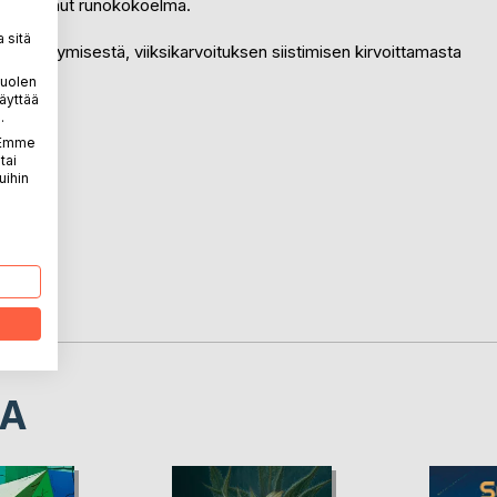
 jakautunut runokokoelma.
 sitä
in pettymisestä, viiksikarvoituksen siistimisen kirvoittamasta
puolen
äyttää
.
. Emme
tai
uihin
LA