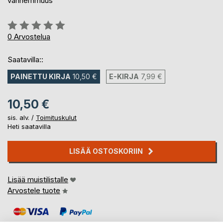
vanhemmuus
Arvostelu::
0%
0
Arvostelua
Saatavilla::
PAINETTU KIRJA
10,50 €
E-KIRJA
7,99 €
10,50 €
sis. alv. /
Toimituskulut
Heti saatavilla
LISÄÄ OSTOSKORIIN
Lisää muistilistalle
Arvostele tuote