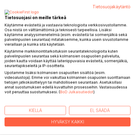
Tietosuojakäytäntö
Tietosuojasi on meille tärkeä
Käytämme evästeitä ja vastaavia teknologioita verkkosivustollamme.
KUVAUS
Osa niistä on välttämättömiä ja teknisesti tarpeellisia. Lisäksi
käytämme analyysimenetelmiä (esim. evästeitä tai sormenjälkiä sekä
palvelinpuolen seurantaa) mitataksemme, kuinka usein sivustollamme
Vanhempina ja kasvattajina tiedämme mitä lapset
vieraillaan ja kuinka sitä käytetään.
tarvitsevat: rakkautta, hoivaa, rajoja ja vastuullisen yhteisön
Käytämme markkinointitarkoituksiin seurantateknologioita kuten
tukea. Toisaalta tunnemme riittämättömyytemme ja
palvelinpuolen seurantaa sekä kolmansien osapuolien palveluita,
joiden kautta voidaan käyttää laiteriippuvaisia evästeitä, sormenjälkiä,
epävarmuutemme. Millä eväin pystyisimme lastemme
seurantapikseleitä ja IP-osoitteita.
haasteisiin vastaamaan, kun omat sisäiset kipupisteet
Upotamme lisäksi kolmansien osapuolten sisältöä (esim.
viestivät jatkuvasti olemassaolostaan?
videoalustoja). Emme voi vaikuttaa kolmannen osapuolen suorittamaan
tietojen jatkokäsittelyyn tai mahdolliseen seurantaan. Asetuksillasi
annat suostumuksen edellä kuvattuihin prosesseihin. Vastaisuudessa
Näe minut -kirja rohkaisee vanhempia sekä lasten ja
voit peruuttaa suostumuksesi. (
BoD Julkaisutiedot
)
nuorten parissa työskenteleviä pohtimaan vanhemmuuden
toteutumista omassa elämässään. Se kutsuu
toipumismatkalle kohti parempaa itsetuntemusta ja
KIELLÄ
EI, SÄÄDÄ
aikuisuutta, Siltä pohjalta etsitään voimavaroja myös
vastuulliseen ja rakastavaan vuorovaikutukseen lapsen
HYVÄKSY KAIKKI
kanssa.