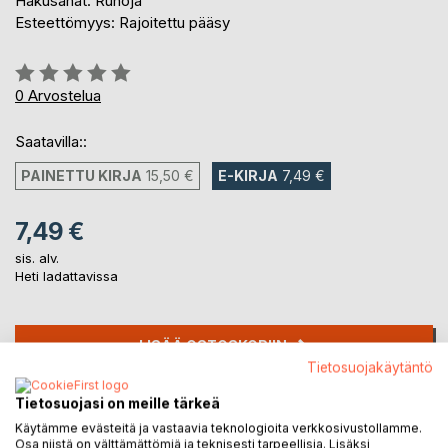
Hakusanat: Runoja
Esteettömyys: Rajoitettu pääsy
Arvostelu::
0%
0
Arvostelua
Saatavilla::
PAINETTU KIRJA
15,50 €
E-KIRJA
7,49 €
7,49 €
sis. alv.
Heti ladattavissa
LISÄÄ OSTOSKORIIN
Tietosuojakäytäntö
Lisää muistilistalle
Tietosuojasi on meille tärkeä
Arvostele tuote
Käytämme evästeitä ja vastaavia teknologioita verkkosivustollamme.
Osa niistä on välttämättömiä ja teknisesti tarpeellisia. Lisäksi