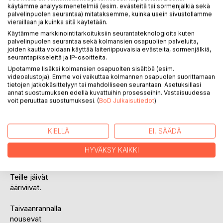
käytämme analyysimenetelmiä (esim. evästeitä tai sormenjälkiä sekä
palvelinpuolen seurantaa) mitataksemme, kuinka usein sivustollamme
vieraillaan ja kuinka sitä käytetään.
Käytämme markkinointitarkoituksiin seurantateknologioita kuten
palvelinpuolen seurantaa sekä kolmansien osapuolien palveluita,
joiden kautta voidaan käyttää laiteriippuvaisia evästeitä, sormenjälkiä,
seurantapikseleitä ja IP-osoitteita.
KUVAUS
Upotamme lisäksi kolmansien osapuolten sisältöä (esim.
videoalustoja). Emme voi vaikuttaa kolmannen osapuolen suorittamaan
tietojen jatkokäsittelyyn tai mahdolliseen seurantaan. Asetuksillasi
Kauan sitten
annat suostumuksen edellä kuvattuihin prosesseihin. Vastaisuudessa
voit peruuttaa suostumuksesi. (
BoD Julkaisutiedot
)
katsoin silmiin
kuningasta,
hipaisin toteemia.
KIELLÄ
EI, SÄÄDÄ
Paljastuin
HYVÄKSY KAIKKI
ja kuolin yksin.
Teille jäivät
ääriviivat.
Taivaanrannalla
nousevat