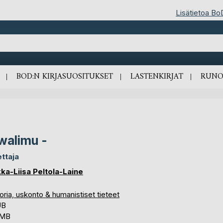
Lisätietoa Bo
BOD:N KIRJASUOSITUKSET
LASTENKIRJAT
RUNO
alimu -
ttaja
kka-Liisa Peltola-Laine
oria, uskonto & humanistiset tieteet
UB
 MB