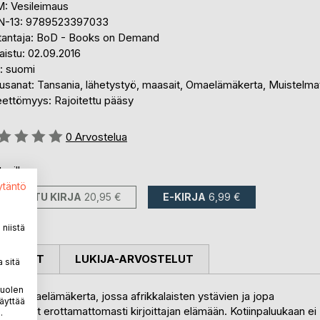
: Vesileimaus
N-13: 9789523397033
tantaja: BoD - Books on Demand
aistu: 02.09.2016
i: suomi
usanat: Tansania, lähetystyö, maasait, Omaelämäkerta, Muistelma
eettömyys: Rajoitettu pääsy
stelu::
0
Arvostelua
avilla::
ytäntö
PAINETTU KIRJA
20,95 €
E-KIRJA
6,99 €
niistä
OSTELUT
LUKIJA-ARVOSTELUT
 sitä
puolen
tin omaelämäkerta, jossa afrikkalaisten ystävien ja jopa
äyttää
etoutuvat erottamattomasti kirjoittajan elämään. Kotiinpaluukaan ei
.