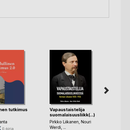
inen tutkimus
Vapaustaistelija
Unohd
suomalaisuusliikk(...)
Liisa
anta
Pirkko Liikanen
,
Nouri
Marjut
Werdi
, ...
€
7,49
E-kirja