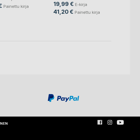
19,99 €
E-kirja
€
15,9
Painettu kirja
41,20 €
Painettu kirja
INEN