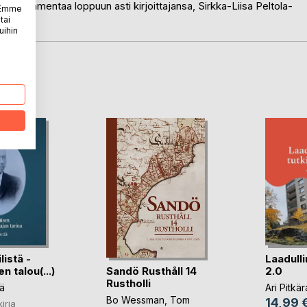
teos ammentaa loppuun asti kirjoittajansa, Sirkka-Liisa Peltola-
. Emme
tai
uihin
LA
istä -
Laadull
Sandö Rusthåll 14
n talou(...)
2.0
Rustholli
lä
Ari Pitkär
Bo Wessman
,
Tom
14,99 
kirja