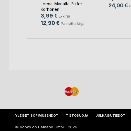
Leena-Marjatta Pulfer-
ja
24,00 €
P
Korhonen
3,99 €
E-kirja
12,90 €
Painettu kirja
YLEISET SOPIMUSEHDOT
TIETOSUOJA
JULKAISUTIEDOT
© Books on Demand GmbH, 2026