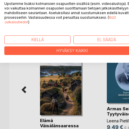
ole vain laskeutumista hiljaiseloon, vaan muistelma
Upotamme lisäksi kolmansien osapuolten sisältöä (esim. videoalustoja)
Laineen, koskettavia kokemuksia.
voi vaikuttaa kolmannen osapuolen suorittamaan tietojen jatkokäsittelyyn 
mahdolliseen seurantaan. Asetuksillasi annat suostumuksen edellä kuvatt
prosesseihin. Vastaisuudessa voit peruuttaa suostumuksesi. (
BoD
Julkaisutiedot
)
LISÄÄ KIRJOJA B
o
D:L
KIELLÄ
EI, SÄÄDÄ
HYVÄKSY KAIKKI
Armas Seil
eminen
Tyytyväise
hdytys
Elämä
Leena Pieti
Väisälänsaaressa
nka
9,49 €
E-