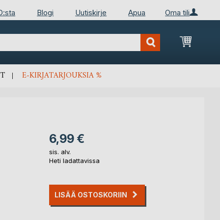
D:sta
Blogi
Uutiskirje
Apua
Oma tili
Ostosko
T
E-KIRJATARJOUKSIA %
6,99 €
sis. alv.
Heti ladattavissa
LISÄÄ OSTOSKORIIN