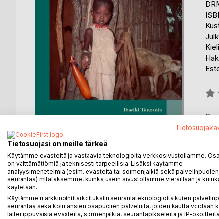
DRM
ISB
Kus
Julk
Kiel
Hak
Est
Arvo
0%
Saat
Tietosuojakä
Tietosuojasi on meille tärkeä
Käytämme evästeitä ja vastaavia teknologioita verkkosivustollamme. Osa 
on välttämättömiä ja teknisesti tarpeellisia. Lisäksi käytämme
analyysimenetelmiä (esim. evästeitä tai sormenjälkiä sekä palvelinpuolen
KUVAUS
KIRJAILIJA
LEHDISTÖARV
seurantaa) mitataksemme, kuinka usein sivustollamme vieraillaan ja kuinka
käytetään.
Käytämme markkinointitarkoituksiin seurantateknologioita kuten palvelin
‘Mwalimu – Opettaja’ on suomalaisen Tansania-lähe
seurantaa sekä kolmansien osapuolien palveluita, joiden kautta voidaan k
pelottavien maasai-paimentolaisten arki ja juhla ki
laiteriippuvaisia evästeitä, sormenjälkiä, seurantapikseleitä ja IP-osoitteita