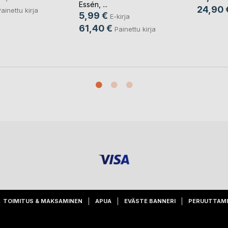
Essén
, ...
24,90 
ainettu kirja
5,99 €
E-kirja
61,40 €
Painettu kirja
TOIMITUS & MAKSAMINEN
APUA
EVÄSTE BANNERI
PERUUTTAM