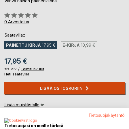
Vahva nainen päähenkilönä
Arvostelu::
0%
0
Arvostelua
Saatavilla::
PAINETTU KIRJA
17,95 €
E-KIRJA
10,99 €
17,95 €
sis. alv. /
Toimituskulut
Heti saatavilla
LISÄÄ OSTOSKORIIN
Lisää muistilistalle
Arvostele tuote
Tietosuojakäytäntö
Tietosuojasi on meille tärkeä