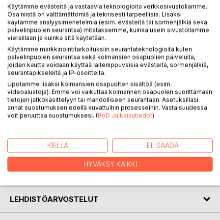
Käytämme evästeitä ja vastaavia teknologioita verkkosivustollamme.
Osa niistä on välttämättömiä ja teknisesti tarpeellisia. Lisäksi
käytämme analyysimenetelmiä (esim. evästeitä tai sormenjälkiä sekä
palvelinpuolen seurantaa) mitataksemme, kuinka usein sivustollamme
vieraillaan ja kuinka sitä käytetään.
KUVAUS
Käytämme markkinointitarkoituksiin seurantateknologioita kuten
palvelinpuolen seurantaa sekä kolmansien osapuolien palveluita,
joiden kautta voidaan käyttää laiteriippuvaisia evästeitä, sormenjälkiä,
Kaukainen maailma, kaksi kansaa, jakautunut historia ja yksi
seurantapikseleitä ja IP-osoitteita.
nainen kaiken keskellä. Pelon valtakunnassa alkanut matka
Upotamme lisäksi kolmansien osapuolten sisältöä (esim.
videoalustoja). Emme voi vaikuttaa kolmannen osapuolen suorittamaan
jatkuu muurin taakse, sodan ja vihan tuolle puolelle. Yksi
tietojen jatkokäsittelyyn tai mahdolliseen seurantaan. Asetuksillasi
totuus ei avannut maailman salaisuuksia ja nyt nainen jälleen
annat suostumuksen edellä kuvattuihin prosesseihin. Vastaisuudessa
tarttuu miekkaan, ei taistellakseen, vaan vapauttaakseen
voit peruuttaa suostumuksesi. (
BoD Julkaisutiedot
)
kaksi kansaa. Hän astuu hirmumyrskyn lailla yli tuhansien
vuosien historian ja antaa maailmalle uuden mahdollisuuden.
Yksi nainen voi muuttaa tulevaisuuden.
KIELLÄ
EI, SÄÄDÄ
HYVÄKSY KAIKKI
KIRJAILIJA
LEHDISTÖARVOSTELUT